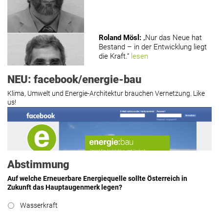
www.holzmagazin.com
Roland Mösl
:
„Nur das Neue hat
Bestand – in der Entwicklung liegt
die Kraft.“
lesen
NEU: facebook/energie-bau
Klima, Umwelt und Energie-Architektur brauchen Vernetzung. Like
us!
Roland Mösl
:
„Man wollte wohl
Kasse machen statt neue Produkte
erfinden.“
lesen
Abstimmung
Auf welche Erneuerbare Energiequelle sollte Österreich in
Zukunft das Hauptaugenmerk legen?
Hier geht’s zu allen Kommentaren
Wasserkraft
https://www.facebook.com/energiebau/