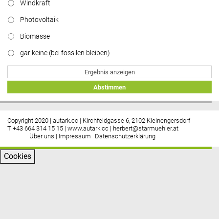
Windkraft
Photovoltaik
Biomasse
gar keine (bei fossilen bleiben)
Ergebnis anzeigen
Abstimmen
Copyright 2020 | autark.cc | Kirchfeldgasse 6, 2102 Kleinengersdorf
T +43 664 314 15 15 |
www.autark.cc
|
herbert@starmuehler.at
Über uns
|
Impressum
Datenschutzerklärung
Cookies