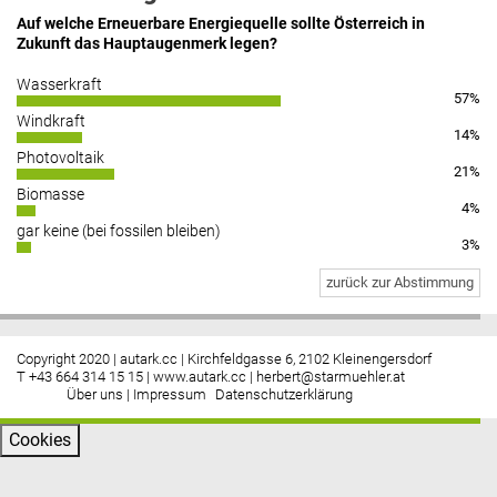
Auf welche Erneuerbare Energiequelle sollte Österreich in
Zukunft das Hauptaugenmerk legen?
Wasserkraft
57%
Windkraft
14%
Photovoltaik
21%
Biomasse
4%
gar keine (bei fossilen bleiben)
3%
zurück zur Abstimmung
Copyright 2020 | autark.cc | Kirchfeldgasse 6, 2102 Kleinengersdorf
T +43 664 314 15 15 |
www.autark.cc
|
herbert@starmuehler.at
Über uns
|
Impressum
Datenschutzerklärung
Cookies