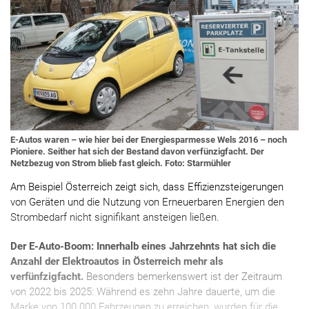
E-Autos waren – wie hier bei der Energiesparmesse Wels 2016 – noch
Pioniere. Seither hat sich der Bestand davon verfünzigfacht. Der
Netzbezug von Strom blieb fast gleich. Foto: Starmühler
Am Beispiel Österreich zeigt sich, dass Effizienzsteigerungen
von Geräten und die Nutzung von Erneuerbaren Energien den
Strombedarf nicht signifikant ansteigen ließen.
Der E-Auto-Boom: Innerhalb eines Jahrzehnts hat sich die
Anzahl der Elektroautos in Österreich mehr als
verfünfzigfacht.
Besonders bemerkenswert ist der Zeitraum
von 2022 bis 2025: Während es zehn Jahre dauerte, um die
Marke von 100.000 Fahrzeugen zu erreichen, wurden für die