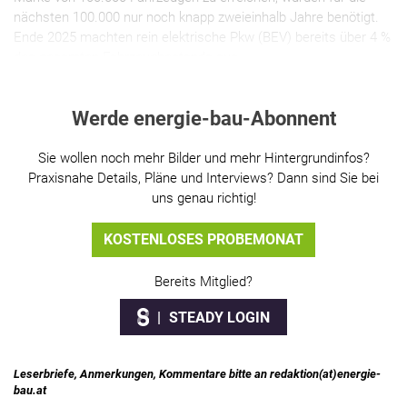
nächsten 100.000 nur noch knapp zweieinhalb Jahre benötigt.
Ende 2025 machten rein elektrische Pkw (BEV) bereits über 4 %
des gesamten Fahrzeugbestands aus.
Werde energie-bau-Abonnent
Sie wollen noch mehr Bilder und mehr Hintergrundinfos?
Praxisnahe Details, Pläne und Interviews? Dann sind Sie bei
uns genau richtig!
KOSTENLOSES PROBEMONAT
Bereits Mitglied?
STEADY LOGIN
Leserbriefe, Anmerkungen, Kommentare bitte an redaktion(at)energie-
bau.at