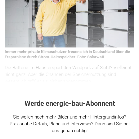
Immer mehr private Klimaschützer freuen sich in Deutschland über die
Ersparnisse durch Strom-Heimspeicher. Foto: Solarwatt
Die Batterie im Haus erspart den Windpark auf Sicht? Vielleicht
nicht ganz. Aber die Chancen der Speichernutzung sind
wesentlich größer als bisher angenommen.
Werde energie-bau-Abonnent
Sie wollen noch mehr Bilder und mehr Hintergrundinfos?
Praxisnahe Details, Pläne und Interviews? Dann sind Sie bei
uns genau richtig!