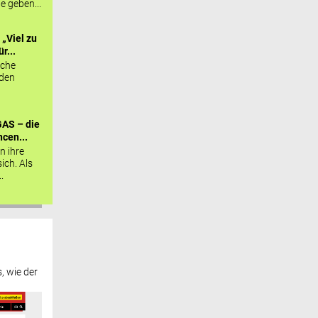
ie geben...
„Viel zu
r...
sche
 den
AS – die
cen...
n ihre
sich. Als
.
, wie der