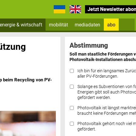
energie & wirtschaft
mobilität
mediadaten
abo
Zum Newsletter anmelden
tützung
Abstimmung
Soll man staatliche Förderungen 
Photovoltaik-Installationen absch
Ich bin für ein langsames Zurü
aller PV-Förderungen.
up beim Recycling von PV-
Solange es Subventionen von fo
Datenschutz FAQs
Energien gibt soll auch Photovo
gefördert werden.
Photovoltaik ist längst marktre
braucht keine Förderungen meh
Photovoltaik gehört noch viel 
gefördert.