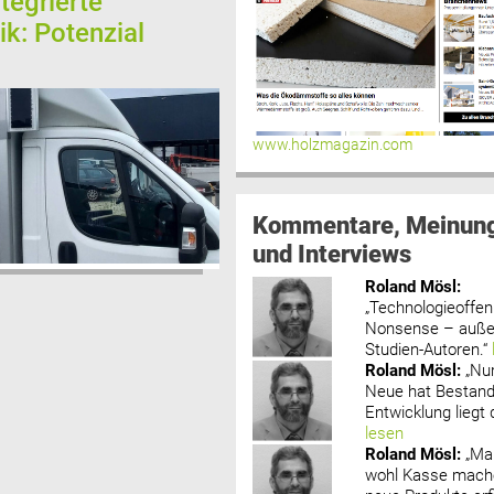
tegrierte
ik: Potenzial
www.holzmagazin.com
Kommentare, Meinun
und Interviews
Roland Mösl
:
„Technologieoffenh
Nonsense – außer
Studien-Autoren.“
Roland Mösl
:
„Nu
Neue hat Bestand
Entwicklung liegt d
lesen
Roland Mösl
:
„Ma
wohl Kasse mache