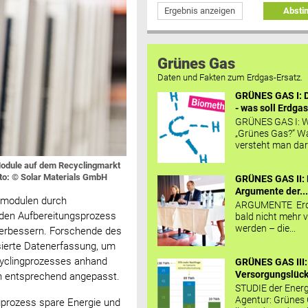
Ergebnis anzeigen
Abst
Grünes Gas
Daten und Fakten zum Erdgas-Ersatz.
GRÜNES GAS I: D
- was soll Erdgas
GRÜNES GAS I: W
„Grünes Gas?“ W
versteht man daru
-Module auf dem Recyclingmarkt
oto: © Solar Materials GmbH
GRÜNES GAS II: 
Argumente der..
rmodulen durch
ARGUMENTE Erd
 den Aufbereitungsprozess
bald nicht mehr v
werden – die...
 verbessern. Forschende des
sierte Datenerfassung, um
cyclingprozesses anhand
GRÜNES GAS III:
Versorgungslücke
en entsprechend angepasst.
STUDIE der Energ
Agentur: Grünes
prozess spare Energie und