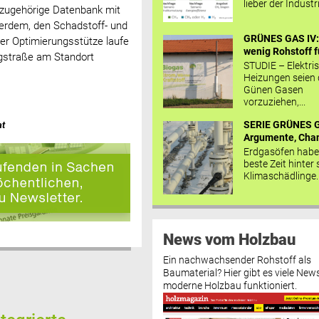
lieber der Industr
azugehörige Datenbank mit
erdem, den Schadstoff- und
GRÜNES GAS IV: 
aler Optimierungsstütze laufe
wenig Rohstoff fü
ngstraße am Standort
STUDIE – Elektri
Heizungen seien
Günen Gasen
vorzuziehen,...
SERIE GRÜNES G
at
Argumente, Chan
Erdgasöfen habe
beste Zeit hinter 
Klimaschädlinge..
News vom Holzbau
Ein nachwachsender Rohstoff als
Baumaterial? Hier gibt es viele News
moderne Holzbau funktioniert.