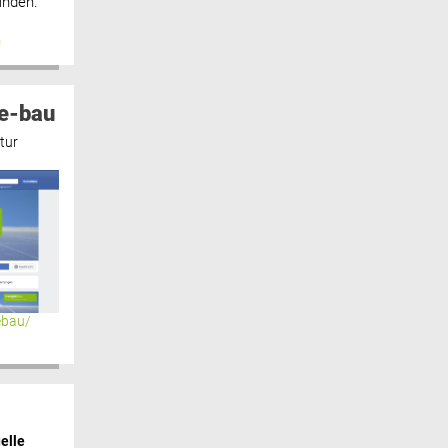
inden.“
n
e-bau
tur
ebau/
elle