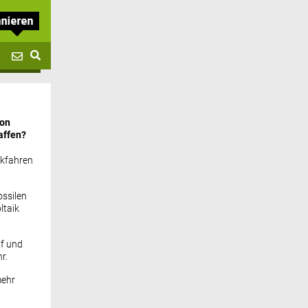
von
affen?
ckfahren
ssilen
ltaik
if und
r.
mehr