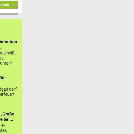
immen
efinition
...
as heißt
as
nter?...
Die
.
gas darf
erfeuert
 „Große
 bei...
ie-
 Gas