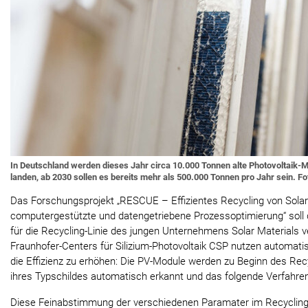
In Deutschland werden dieses Jahr circa 10.000 Tonnen alte Photovoltaik
landen, ab 2030 sollen es bereits mehr als 500.000 Tonnen pro Jahr sein. F
Das Forschungsprojekt „RESCUE – Effizientes Recycling von Sola
computergestützte und datengetriebene Prozessoptimierung“ soll
für die Recycling-Linie des jungen Unternehmens Solar Materials
Fraunhofer-Centers für Silizium-Photovoltaik CSP nutzen automati
die Effizienz zu erhöhen: Die PV-Module werden zu Beginn des Re
ihres Typschildes automatisch erkannt und das folgende Verfahr
Diese Feinabstimmung der verschiedenen Paramater im Recycling