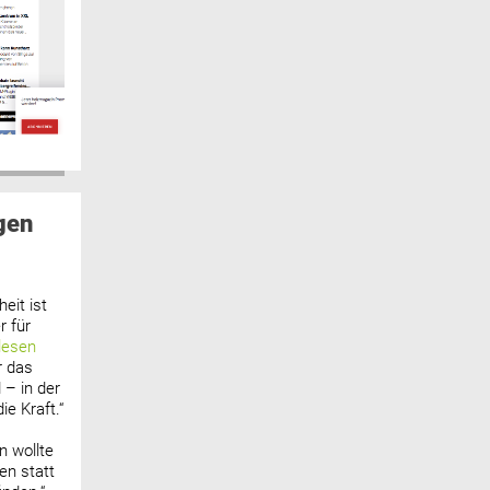
gen
eit ist
 für
lesen
r das
 – in der
ie Kraft.“
n wollte
n statt