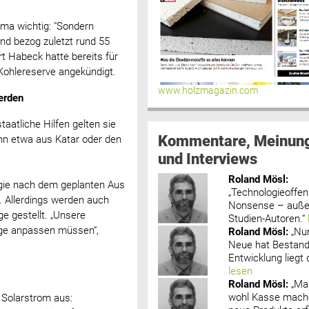
ima wichtig: "Sondern
nd bezog zuletzt rund 55
t Habeck hatte bereits für
Kohlereserve angekündigt.
www.holzmagazin.com
erden
taatliche Hilfen gelten sie
Kommentare, Meinun
kann etwa aus Katar oder den
und Interviews
Roland Mösl
:
ogie nach dem geplanten Aus
„Technologieoffenh
. Allerdings werden auch
Nonsense – außer
ge gestellt. „Unsere
Studien-Autoren.“
age anpassen müssen“,
Roland Mösl
:
„Nu
Neue hat Bestand
Entwicklung liegt d
lesen
Roland Mösl
:
„Ma
wohl Kasse mache
 Solarstrom aus: