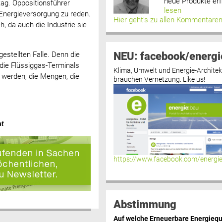
neue Produkte erf
tag. Oppositionsführer
lesen
r Energieversorgung zu reden.
Hier geht’s zu allen Kommentare
h, da auch die Industrie sie
NEU: facebook/energi
estellten Falle. Denn die
 die Flüssiggas-Terminals
Klima, Umwelt und Energie-Architek
t werden, die Mengen, die
brauchen Vernetzung. Like us!
at
https://www.facebook.com/energi
Abstimmung
Auf welche Erneuerbare Energiequ