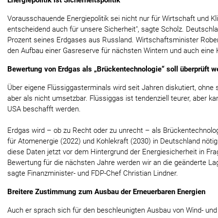
Energiepolitik ist Sicherheitspolitik
Vorausschauende Energiepolitik sei nicht nur für Wirtschaft und Kl
entscheidend auch für unsere Sicherheit", sagte Scholz. Deutschla
Prozent seines Erdgases aus Russland. Wirtschaftsminister Rober
den Aufbau einer Gasreserve für nächsten Wintern und auch eine 
Bewertung von Erdgas als „Brückentechnologie“ soll überprüft w
Über eigene Flüssiggasterminals wird seit Jahren diskutiert, ohne s
aber als nicht umsetzbar. Flüssiggas ist tendenziell teurer, aber 
USA beschafft werden.
Erdgas wird – ob zu Recht oder zu unrecht – als Brückentechnol
für Atomenergie (2022) und Kohlekraft (2030) in Deutschland nötig
diese Daten jetzt vor dem Hintergrund der Energiesicherheit in Fra
Bewertung für die nächsten Jahre werden wir an die geänderte L
sagte Finanzminister- und FDP-Chef Christian Lindner.
Breitere Zustimmung zum Ausbau der Erneuerbaren Energien
Auch er sprach sich für den beschleunigten Ausbau von Wind- und