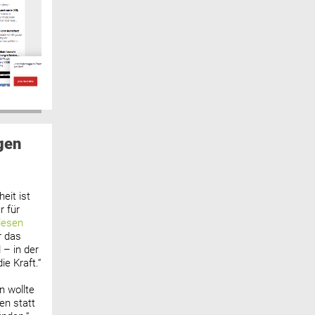
gen
eit ist
 für
lesen
r das
 – in der
ie Kraft.“
n wollte
n statt