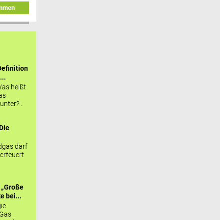
immen
efinition
...
as heißt
as
nter?...
Die
.
gas darf
erfeuert
 „Große
 bei...
ie-
 Gas