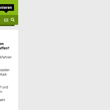
von
affen?
ckfahren
ssilen
ltaik
if und
r.
mehr