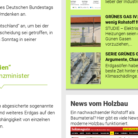
lieber der Industr
 des Deutschen Bundestags
 Umdenken an.
GRÜNES GAS IV: 
wenig Rohstoff fü
tschland“ an, um bei der
STUDIE – Elektri
cheidung sei getroffen, in
Heizungen seien
Günen Gasen
 Sonntag in seiner
vorzuziehen,...
SERIE GRÜNES G
Argumente, Chan
Erdgasöfen habe
ien“
beste Zeit hinter 
nzminister
Klimaschädlinge..
News vom Holzbau
ch abgesicherte sogenannte
Ein nachwachsender Rohstoff als
nd weiteres Erdgas auf den
Baumaterial? Hier gibt es viele News
hängigkeit von einzelnen
moderne Holzbau funktioniert.
n.