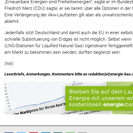
„Erneuerbare Energien sind Freiheitsenergien“, sagte er im Bundes
Friedrich Merz (CDU) sagte, er sei bereit, über alle Optionen in de
Eine Verlängerung der Akw-Laufzeiten gilt aber als unwahrscheinlic
ablehnt.
Jedenfalls sitzt Deutschland und damit auch die EU in einer selbstg
schnelle Substituierung von Erdgas ist nicht möglich. Selbst wenn
(LNG-Stationen für Liquified Natural Gas) irgendwann fertiggestell
am Markt zu bekommen sein werden, dürften begrenzt sein.
(hst)
Leserbriefe, Anmerkungen, Kommentare bitte an redaktion(at)energie-bau.