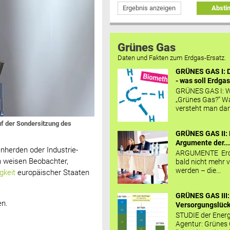
Ergebnis anzeigen
Abst
Grünes Gas
Daten und Fakten zum Erdgas-Ersatz.
GRÜNES GAS I: D
- was soll Erdgas
GRÜNES GAS I: W
„Grünes Gas?“ W
versteht man daru
uf der Sondersitzung des
GRÜNES GAS II: 
Argumente der..
nherden oder Industrie-
ARGUMENTE Erd
n weisen Beobachter,
bald nicht mehr v
werden – die...
gkeit
europäischer Staaten
GRÜNES GAS III:
en.
Versorgungslücke
STUDIE der Energ
Agentur: Grünes