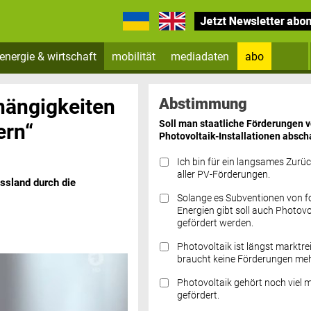
energie & wirtschaft
mobilität
mediadaten
abo
Zum Newsletter anmelden
hängigkeiten
Abstimmung
Soll man staatliche Förderungen 
ern“
Photovoltaik-Installationen absch
Ich bin für ein langsames Zurü
aller PV-Förderungen.
ssland durch die
Solange es Subventionen von fo
Datenschutz FAQs
Energien gibt soll auch Photovo
gefördert werden.
Photovoltaik ist längst marktre
braucht keine Förderungen meh
Photovoltaik gehört noch viel 
gefördert.