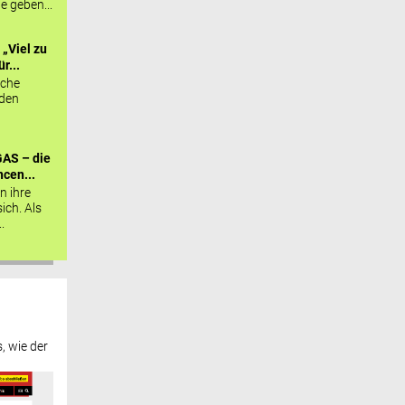
ie geben...
„Viel zu
r...
sche
 den
AS – die
cen...
n ihre
sich. Als
.
, wie der