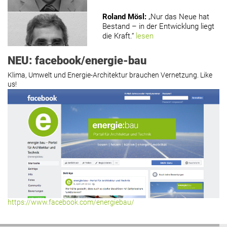
Roland Mösl
:
„Nur das Neue hat
Bestand – in der Entwicklung liegt
die Kraft.“
lesen
NEU: facebook/energie-bau
Klima, Umwelt und Energie-Architektur brauchen Vernetzung. Like
us!
Roland Mösl
:
„Man wollte wohl
Kasse machen statt neue Produkte
erfinden.“
lesen
Hier geht’s zu allen Kommentaren
https://www.facebook.com/energiebau/