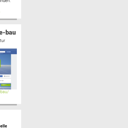
inden.“
n
e-bau
tur
ebau/
elle