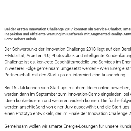
Bei der ersten Innovation Challenge 2017 konnten sin Service-Chatbot, sma
Inspektion und effiziente Wartung im Kraftwerk mit Augmented Reality-An
Foto: Robert Rubak
Der Schwerpunkt der Innovation Challenge 2018 liegt auf den Berei
E-Mobilität, Arbeiten 4.0, Photovoltaik und intelligente Kundenlösun
Challenge ist es, konkrete Geschäftsmodelle und Services im Energ
in weiterer Folge gemeinsam umgesetzt werden - Wien Energie stre
Partnerschaft mit den Start-ups an, informiert eine Aussendung.
Bis 15. Juli können sich Start-ups mit ihren Ideen online bewerben,
werden dann im September zum Innovation-Camp eingeladen, bei d
Ideen konkretisieren und weiterentwickeln können. Die fünf erfolg
werden anschließend von einer Jury ausgewählt und die Start-ups
einen Prototyp entwickeln, der im Finale der Innovation Challenge 2
Gemeinsam wollen wir smarte Energie-Lösungen für unsere Kund