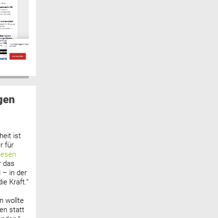
gen
eit ist
 für
lesen
r das
 – in der
ie Kraft.“
n wollte
n statt