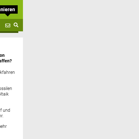
von
affen?
ckfahren
ssilen
ltaik
if und
r.
mehr