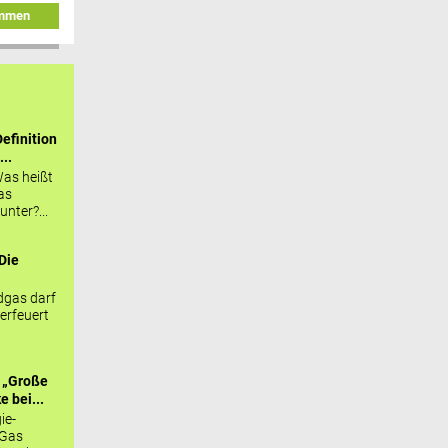
immen
efinition
...
as heißt
as
nter?...
Die
.
gas darf
erfeuert
 „Große
 bei...
ie-
 Gas