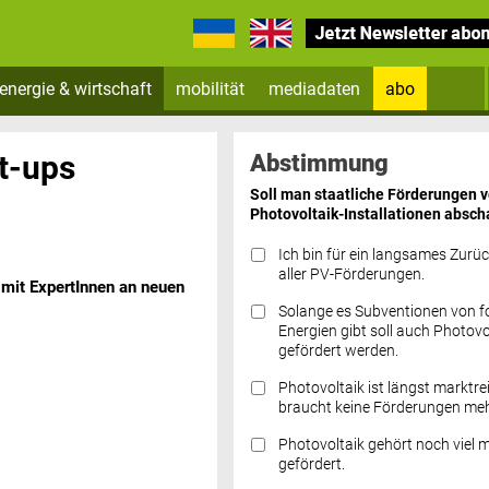
energie & wirtschaft
mobilität
mediadaten
abo
Zum Newsletter anmelden
t-ups
Abstimmung
Soll man staatliche Förderungen 
Photovoltaik-Installationen absch
Ich bin für ein langsames Zurü
aller PV-Förderungen.
 mit ExpertInnen an neuen
Solange es Subventionen von fo
Datenschutz FAQs
Energien gibt soll auch Photovo
gefördert werden.
Photovoltaik ist längst marktre
braucht keine Förderungen meh
Photovoltaik gehört noch viel 
gefördert.