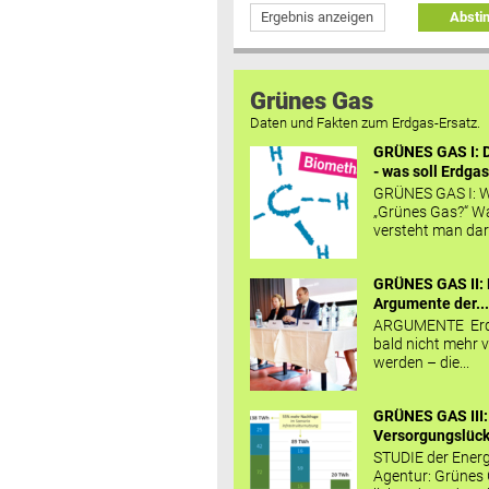
Ergebnis anzeigen
Abst
Grünes Gas
Daten und Fakten zum Erdgas-Ersatz.
GRÜNES GAS I: D
- was soll Erdgas
GRÜNES GAS I: W
„Grünes Gas?“ W
versteht man daru
GRÜNES GAS II: 
Argumente der..
ARGUMENTE Erd
bald nicht mehr v
werden – die...
GRÜNES GAS III:
Versorgungslücke
STUDIE der Energ
Agentur: Grünes