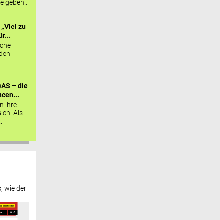
ie geben...
„Viel zu
r...
sche
 den
AS – die
cen...
n ihre
sich. Als
.
, wie der