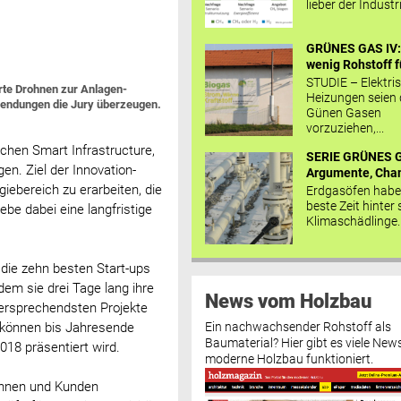
lieber der Industr
GRÜNES GAS IV: 
wenig Rohstoff fü
STUDIE – Elektri
rte Drohnen zur Anlagen-
Heizungen seien
wendungen die Jury überzeugen.
Günen Gasen
vorzuziehen,...
chen Smart Infrastructure,
SERIE GRÜNES G
gen. Ziel der Innovation-
Argumente, Chan
iebereich zu erarbeiten, die
Erdgasöfen habe
beste Zeit hinter 
be dabei eine langfristige
Klimaschädlinge..
 die zehn besten Start-ups
em sie drei Tage lang ihre
News vom Holzbau
versprechendsten Projekte
Ein nachwachsender Rohstoff als
 können bis Jahresende
Baumaterial? Hier gibt es viele News
018 präsentiert wird.
moderne Holzbau funktioniert.
innen und Kunden