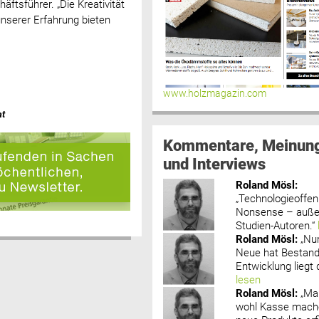
äftsführer. „Die Kreativität
unserer Erfahrung bieten
www.holzmagazin.com
at
Kommentare, Meinun
und Interviews
Roland Mösl
:
„Technologieoffenh
Nonsense – außer
Studien-Autoren.“
Roland Mösl
:
„Nu
Neue hat Bestand
Entwicklung liegt d
lesen
Roland Mösl
:
„Ma
wohl Kasse mache