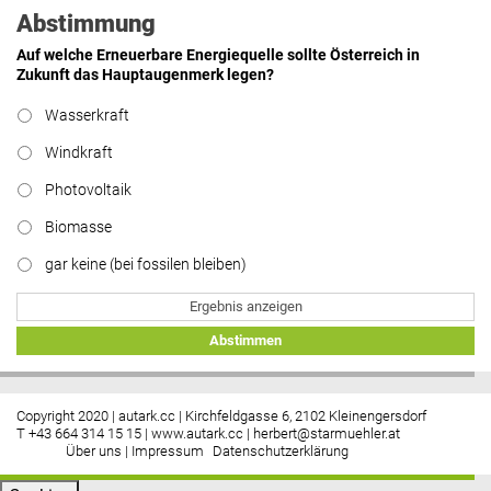
Abstimmung
Auf welche Erneuerbare Energiequelle sollte Österreich in
Zukunft das Hauptaugenmerk legen?
Wasserkraft
Windkraft
Photovoltaik
Biomasse
gar keine (bei fossilen bleiben)
Ergebnis anzeigen
Abstimmen
Copyright 2020 | autark.cc | Kirchfeldgasse 6, 2102 Kleinengersdorf
T +43 664 314 15 15 |
www.autark.cc
|
herbert@starmuehler.at
Über uns
|
Impressum
Datenschutzerklärung