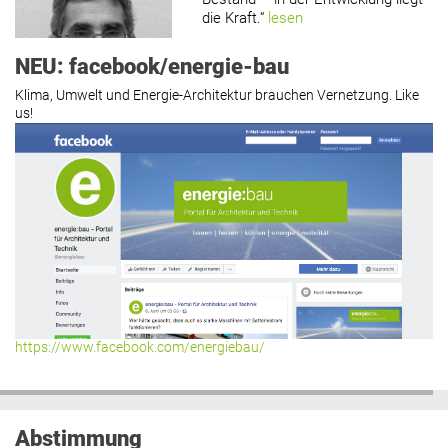
die Kraft.“
lesen
NEU: facebook/energie-bau
Klima, Umwelt und Energie-Architektur brauchen Vernetzung. Like
us!
Roland Mösl
:
„Man wollte wohl
Kasse machen statt neue Produkte
erfinden.“
lesen
Hier geht’s zu allen Kommentaren
https://www.facebook.com/energiebau/
Abstimmung