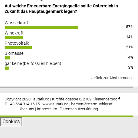
Auf welche Erneuerbare Energiequelle sollte Österreich in
Zukunft das Hauptaugenmerk legen?
Wasserkraft
57%
Windkraft
14%
Photovoltaik
21%
Biomasse
4%
gar keine (bei fossilen bleiben)
3%
zurück zur Abstimmung
Copyright 2020 | autark.cc | Kirchfeldgasse 6, 2102 Kleinengersdorf
T +43 664 314 15 15 |
www.autark.cc
|
herbert@starmuehler.at
Über uns
|
Impressum
Datenschutzerklärung
Cookies