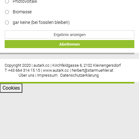
Photovoltaik
Biomasse
gar keine (bei fossilen bleiben)
Ergebnis anzeigen
Abstimmen
Copyright 2020 | autark.cc | Kirchfeldgasse 6, 2102 Kleinengersdorf
T +43 664 314 15 15 |
www.autark.cc
|
herbert@starmuehler.at
Über uns
|
Impressum
Datenschutzerklärung
Cookies