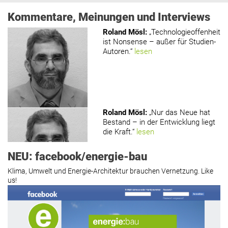
Kommentare, Meinungen und Interviews
Roland Mösl
:
„Technologieoffenheit
ist Nonsense – außer für Studien-
Autoren.“
lesen
Roland Mösl
:
„Nur das Neue hat
Bestand – in der Entwicklung liegt
die Kraft.“
lesen
NEU: facebook/energie-bau
Klima, Umwelt und Energie-Architektur brauchen Vernetzung. Like
us!
Roland Mösl
:
„Man wollte wohl
Kasse machen statt neue Produkte
erfinden.“
lesen