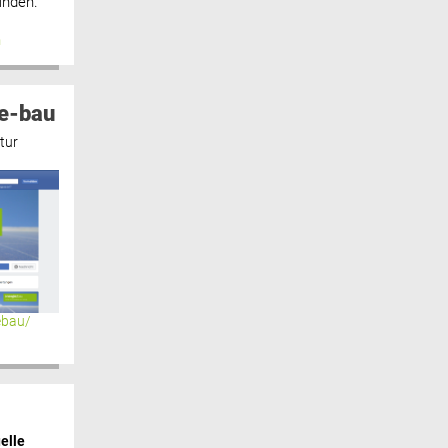
inden.“
n
e-bau
tur
ebau/
elle