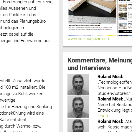
. Förderungen gab es keine,
volles Aussehen und
gsten Punkte ist das
er und das Planungsbüro
chnologien im
tzt dabei auf die
www.holzmagazin.com
renergie und Fernwärme aus
Kommentare, Meinun
und Interviews
Roland Mösl
:
tellt. Zusätzlich wurde
„Technologieoffenh
 100 m2 installiert. Die
Nonsense – außer
Studien-Autoren.“
anlage zu Kühlzwecken
Roland Mösl
:
„Nu
hwertige
Neue hat Bestand
ne für Heizung und Kühlung
Entwicklung liegt d
tionskühlung wird eine
lesen
älte entsteht.
Roland Mösl
:
„Ma
ng durch Wärme- bzw.
wohl Kasse mache