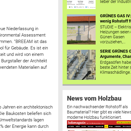
lieber der Industr
GRÜNES GAS IV: 
wenig Rohstoff fü
STUDIE – Elektri
eue Niederlassung in
Heizungen seien
vironmental Assessment
Günen Gasen
ekommen. ”BREEAM ist das
vorzuziehen,...
l für Gebäude. Es ist ein
SERIE GRÜNES G
keit und wird von einem
Argumente, Chan
 Burgstaller der Architekt
Erdgasöfen habe
wendeten Materialien auf
beste Zeit hinter 
Klimaschädlinge..
News vom Holzbau
Ein nachwachsender Rohstoff als
b Jahren ein architektonisch
Baumaterial? Hier gibt es viele News
Die Baukosten beliefen sich
moderne Holzbau funktioniert.
e Umweltstandards lagen
92% der Energie kann durch