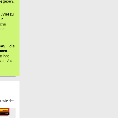
ie geben...
„Viel zu
r...
sche
 den
AS – die
cen...
n ihre
sich. Als
.
, wie der