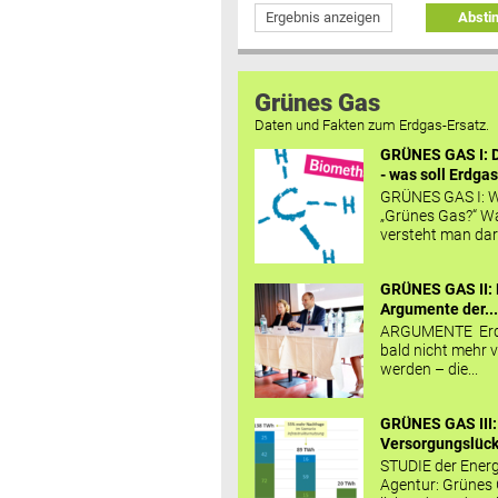
Ergebnis anzeigen
Abst
Grünes Gas
Daten und Fakten zum Erdgas-Ersatz.
GRÜNES GAS I: D
- was soll Erdgas
GRÜNES GAS I: W
„Grünes Gas?“ W
versteht man daru
GRÜNES GAS II: 
Argumente der..
ARGUMENTE Erd
bald nicht mehr v
werden – die...
GRÜNES GAS III:
Versorgungslücke
STUDIE der Energ
Agentur: Grünes