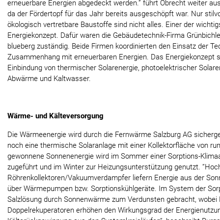
erneuerbare Energien abgedeckt werden.” führt Obrecht weiter aus
da der Fördertopf für das Jahr bereits ausgeschöpft war. Nur stil
ökologisch vertretbare Baustoffe sind nicht alles. Einer der wichti
Energiekonzept. Dafür waren die Gebäudetechnik-Firma Grünbichl
blueberg zuständig. Beide Firmen koordinierten den Einsatz der Te
Zusammenhang mit erneuerbaren Energien. Das Energiekonzept se
Einbindung von thermischer Solarenergie, photoelektrischer Sola
Abwärme und Kaltwasser.
Wärme- und Kälteversorgung
Die Wärmeenergie wird durch die Fernwärme Salzburg AG sicherges
noch eine thermische Solaranlage mit einer Kollektorfläche von rund
gewonnene Sonnenenergie wird im Sommer einer Sorptions-Klima
zugeführt und im Winter zur Heizungsunterstützung genutzt. ”Hoc
Röhrenkollektoren/Vakuumverdampfer liefern Energie aus der Son
über Wärmepumpen bzw. Sorptionskühlgeräte. Im System der Sorp
Salzlösung durch Sonnenwärme zum Verdunsten gebracht, wobei K
Doppelrekuperatoren erhöhen den Wirkungsgrad der Energienutzu