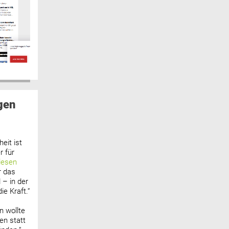
gen
eit ist
 für
lesen
r das
 – in der
ie Kraft.“
n wollte
n statt