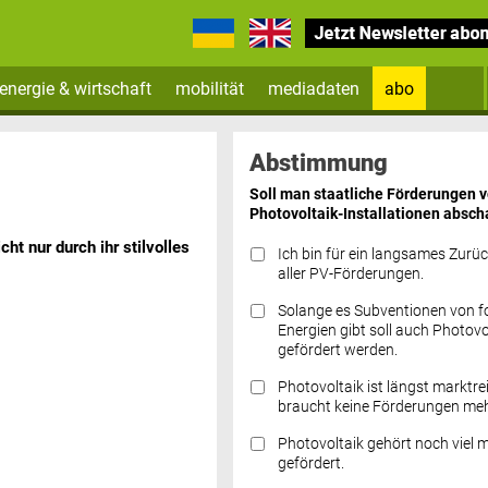
energie & wirtschaft
mobilität
mediadaten
abo
Zum Newsletter anmelden
Abstimmung
Soll man staatliche Förderungen 
Photovoltaik-Installationen absch
ht nur durch ihr stilvolles
Ich bin für ein langsames Zurü
aller PV-Förderungen.
Solange es Subventionen von fo
Datenschutz FAQs
Energien gibt soll auch Photovo
gefördert werden.
Photovoltaik ist längst marktre
braucht keine Förderungen meh
Photovoltaik gehört noch viel 
gefördert.