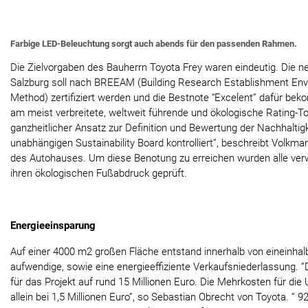
Farbige LED-Beleuchtung sorgt auch abends für den passenden Rahmen.
Die Zielvorgaben des Bauherrn Toyota Frey waren eindeutig. Die n
Salzburg soll nach BREEAM (Building Research Establishment En
Method) zertifiziert werden und die Bestnote “Excelent” dafür b
am meist verbreitete, weltweit führende und ökologische Rating-Too
ganzheitlicher Ansatz zur Definition und Bewertung der Nachhaltig
unabhängigen Sustainability Board kontrolliert”, beschreibt Volkmar
des Autohauses. Um diese Benotung zu erreichen wurden alle ver
ihren ökologischen Fußabdruck geprüft.
Energieeinsparung
Auf einer 4000 m2 großen Fläche entstand innerhalb von eineinhal
aufwendige, sowie eine energieeffiziente Verkaufsniederlassung. ”
für das Projekt auf rund 15 Millionen Euro. Die Mehrkosten für di
allein bei 1,5 Millionen Euro”, so Sebastian Obrecht von Toyota. ” 