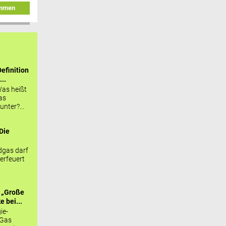
immen
efinition
...
as heißt
as
nter?...
Die
.
gas darf
erfeuert
 „Große
 bei...
ie-
 Gas