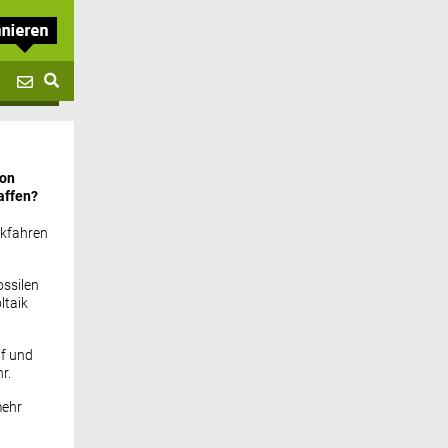
von
affen?
ckfahren
ssilen
ltaik
if und
r.
mehr