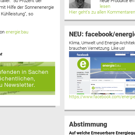
neue Produkte erf
aller. 50 Prozent der
lesen
mit Hilfe der Sonnenenergie
Hier geht’s zu allen Kommentare
Kühlleistung”, so
von
energie:bau
NEU: facebook/energi
Klima, Umwelt und Energie-Architek
brauchen Vernetzung. Like us!
at
https://www.facebook.com/energi
Abstimmung
Auf welche Erneuerbare Energiequ