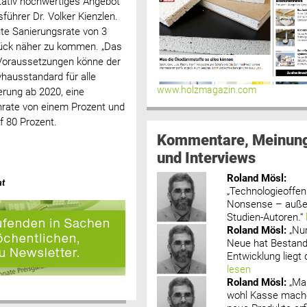
litativ hochwertiges Angebot
führer Dr. Volker Kienzlen.
te Sanierungsrate von 3
tück näher zu kommen. „Das
n Voraussetzungen könne der
hausstandard für alle
www.holzmagazin.com
erung ab 2020, eine
chrate von einem Prozent und
f 80 Prozent.
Kommentare, Meinun
und Interviews
Roland Mösl
:
at
„Technologieoffenh
Nonsense – außer
Studien-Autoren.“
Roland Mösl
:
„Nu
Neue hat Bestand
Entwicklung liegt d
lesen
Roland Mösl
:
„Ma
wohl Kasse mache