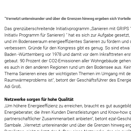
”Vernetzt untereinander und über die Grenzen hinweg ergeben sich Vorteile fü
Das grenzüberschreitende Initiativprogramm „Sanieren mit GRIPS 
Initiativ Programm für Sanieren) " hat es sich zur Aufgabe gesetzt,
und im Bodenseeraum energieeffizientes Sanieren zu fördern und d
verbessern. Gründe für den Kongress gibt es genug. So sind etwa
Baden -Württemberg vor 1978 und damit vor dem Inkrafttreten ers
gebaut. 90 Prozent der CO2-Emissionen aller Wohngebäude gehen au
es auch in den anderen Regionen rund um den Bodensee aus. Kei
Thema Sanieren eines der wichtigsten Themen im Umgang mit de
Raumwärmeproblems ist", betont der Geschäftsführer des Energiein
Adi Groß.
Netzwerke sorgen für hohe Qualität
„Um höhere Energieeffizienz zu erreichen, braucht es gut ausgebi
Energieberater, die ihren Kunden Dienstleistungen und Know-how qua
partnerschaftlicher Zusammenarbeit anbieten", betont eza!-Geschä
Sambale. „Vernetzt untereinander und über die Grenzen hinweg erge