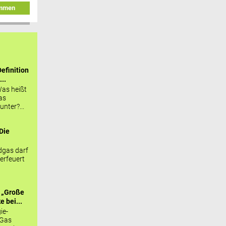
immen
efinition
...
as heißt
as
nter?...
Die
.
gas darf
erfeuert
 „Große
 bei...
ie-
 Gas