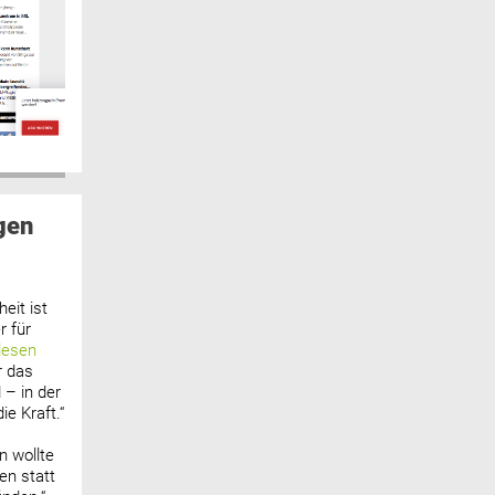
gen
eit ist
 für
lesen
r das
 – in der
ie Kraft.“
n wollte
n statt