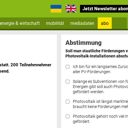
energie & wirtschaft
mobilität
mediadaten
abo
Zum Newsletter anmelden
Abstimmung
Soll man staatliche Förderungen 
Photovoltaik-Installationen absch
statt. 200 Teilnehmnehmer
Ich bin für ein langsames Zurü
send.
aller PV-Förderungen.
Solange es Subventionen von fo
Datenschutz FAQs
Energien gibt soll auch Photovo
gefördert werden.
Photovoltaik ist längst marktre
braucht keine Förderungen meh
Photovoltaik gehört noch viel 
gefördert.