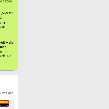
ie geben...
„Viel zu
r...
sche
 den
AS – die
cen...
n ihre
sich. Als
.
, wie der