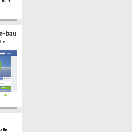
inden.“
n
e-bau
tur
ebau/
elle