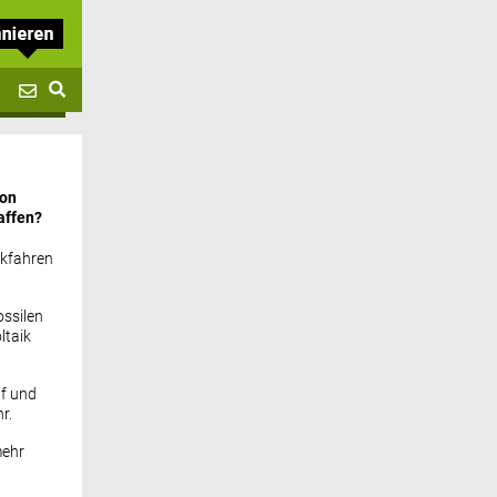
von
affen?
ckfahren
ssilen
ltaik
if und
r.
mehr