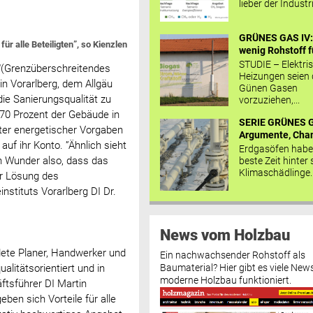
lieber der Industr
GRÜNES GAS IV: 
r alle Beteiligten”, so Kienzlen
wenig Rohstoff fü
STUDIE – Elektri
"(Grenzüberschreitendes
Heizungen seien
 in Vorarlberg, dem Allgäu
Günen Gasen
ie Sanierungsqualität zu
vorzuziehen,...
 70 Prozent der Gebäude in
SERIE GRÜNES G
ter energetischer Vorgaben
Argumente, Chan
f ihr Konto. ”Ähnlich sieht
Erdgasöfen habe
n Wunder also, dass das
beste Zeit hinter 
Klimaschädlinge..
r Lösung des
stituts Vorarlberg DI Dr.
News vom Holzbau
ldete Planer, Handwerker und
Ein nachwachsender Rohstoff als
Baumaterial? Hier gibt es viele News
litätsorientiert und in
moderne Holzbau funktioniert.
ftsführer DI Martin
ben sich Vorteile für alle