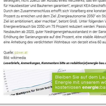
Beteiligten, nicht zuletzt der Aufbau eines Netzwerks, das ein qua
für Hausbesitzer und Bauherren garantiert", ergänzt KEA-Geschäfts
Durch den Zusammenschluss erhofft sich Vorarlberg eine konstan
Prozent zu erreichen und dem Ziel „Energieautonomie 2050“ ein S
Ziel ist ambitioniert, aber machbar", betont Groß. Unter folgende
Energieverbrauch bis 2050 um 75 Prozent reduziert werden: Passiv
Neubauten ab 2020, guter Niedrigenergiehausstandard in der Sani
Erhöhung der Sanierungsrate auf drei Prozent, eine stabile Abbru
eine Anhebung des verdichteten Wohnbaus von derzeit etwa 60 au
Quelle:
pzwei.at
Bild: wikimedia
Leserbriefe, Anmerkungen, Kommentare bitte an redaktion(at)energie-bau.