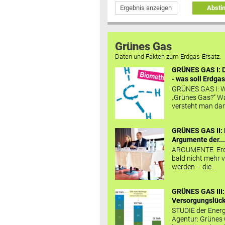
Ergebnis anzeigen
Abst
Grünes Gas
Daten und Fakten zum Erdgas-Ersatz.
GRÜNES GAS I: D
- was soll Erdgas
GRÜNES GAS I: W
„Grünes Gas?“ W
versteht man daru
GRÜNES GAS II: 
Argumente der..
ARGUMENTE Erd
bald nicht mehr v
werden – die...
GRÜNES GAS III:
Versorgungslücke
STUDIE der Energ
Agentur: Grünes