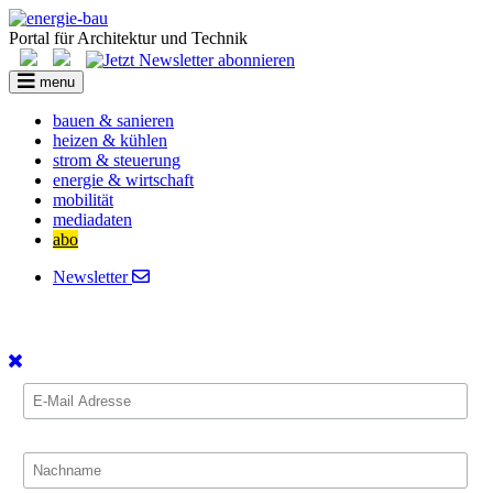
Portal für Architektur und Technik
menu
bauen & sanieren
heizen & kühlen
strom & steuerung
energie & wirtschaft
mobilität
mediadaten
abo
Newsletter
Zum Newsletter anmelden