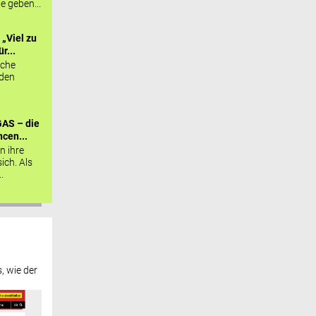
ie geben...
„Viel zu
r...
sche
 den
AS – die
cen...
n ihre
sich. Als
.
, wie der