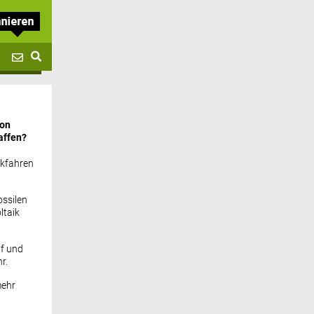
von
affen?
ckfahren
ssilen
ltaik
if und
r.
mehr