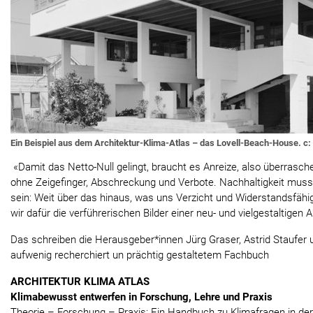
Ein Beispiel aus dem Architektur-Klima-Atlas – das Lovell-Beach-House. c
«Damit das Netto-Null gelingt, braucht es Anreize, also überrasc
ohne Zeigefinger, Abschreckung und Verbote. Nachhaltigkeit muss
sein: Weit über das hinaus, was uns Verzicht und Widerstandsfähig
wir dafür die verführerischen Bilder einer neu- und vielgestaltigen A
Das schreiben die Herausgeber*innen Jürg Graser, Astrid Staufer 
aufwenig recherchiert un prächtig gestaltetem Fachbuch
ARCHITEKTUR KLIMA ATLAS
Klimabewusst entwerfen in Forschung, Lehre und Praxis
Theorie – Forschung – Praxis: Ein Handbuch zu Klimafragen in der