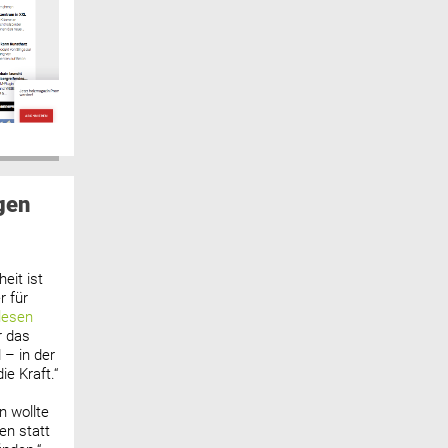
gen
eit ist
 für
lesen
r das
 – in der
ie Kraft.“
n wollte
n statt