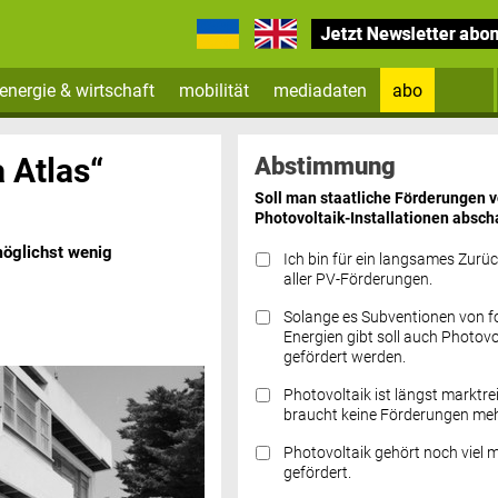
energie & wirtschaft
mobilität
mediadaten
abo
Zum Newsletter anmelden
 Atlas“
Abstimmung
Soll man staatliche Förderungen 
Photovoltaik-Installationen absch
möglichst wenig
Ich bin für ein langsames Zurü
aller PV-Förderungen.
Solange es Subventionen von fo
Datenschutz FAQs
Energien gibt soll auch Photovo
gefördert werden.
Photovoltaik ist längst marktre
braucht keine Förderungen meh
Photovoltaik gehört noch viel 
gefördert.