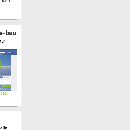
inden.“
n
e-bau
tur
ebau/
elle