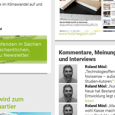
e im Klimawandel auf und
at
www.holzmagazin.com
Kommentare, Meinun
und Interviews
Roland Mösl
:
„Technologieoffenh
Nonsense – außer
Studien-Autoren.“
Roland Mösl
:
„Nu
Neue hat Bestand
Entwicklung liegt d
 wird zum
lesen
artier
Roland Mösl
:
„Ma
wohl Kasse mache