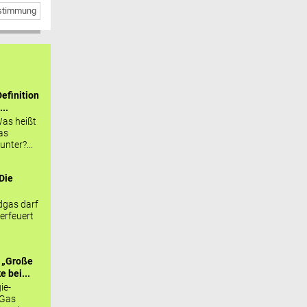
bstimmung
efinition
...
as heißt
as
nter?...
Die
.
gas darf
erfeuert
 „Große
 bei...
ie-
 Gas