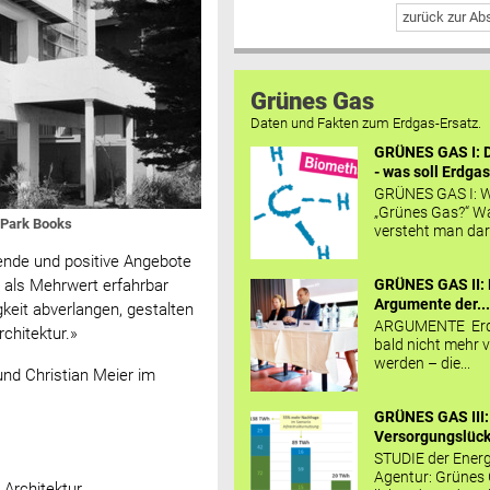
zurück zur A
Grünes Gas
Daten und Fakten zum Erdgas-Ersatz.
GRÜNES GAS I: D
- was soll Erdgas
GRÜNES GAS I: W
„Grünes Gas?“ W
: Park Books
versteht man daru
hende und positive Angebote
GRÜNES GAS II: 
 als Mehrwert erfahrbar
Argumente der..
keit abverlangen, gestalten
ARGUMENTE Erd
rchitektur.»
bald nicht mehr v
werden – die...
und Christian Meier im
GRÜNES GAS III:
Versorgungslücke
STUDIE der Energ
Agentur: Grünes
 Architektur.