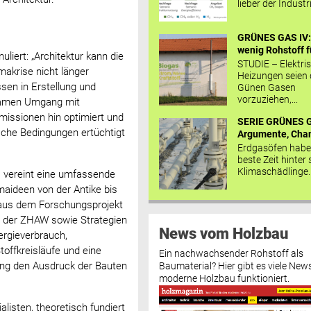
lieber der Industr
GRÜNES GAS IV: 
wenig Rohstoff fü
liert: „Architektur kann die
STUDIE – Elektri
makrise nicht länger
Heizungen seien
en in Erstellung und
Günen Gasen
vorzuziehen,...
samen Umgang mit
issionen hin optimiert und
SERIE GRÜNES G
sche Bedingungen ertüchtigt
Argumente, Chan
Erdgasöfen habe
beste Zeit hinter 
Klimaschädlinge..
s vereint eine umfassende
maideen von der Antike bis
 aus dem Forschungsprojekt
 der ZHAW sowie Strategien
News vom Holzbau
nergieverbrauch,
offkreisläufe und eine
Ein nachwachsender Rohstoff als
ng den Ausdruck der Bauten
Baumaterial? Hier gibt es viele News
moderne Holzbau funktioniert.
listen, theoretisch fundiert