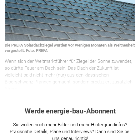
Die PREFA Solardachziegel wurden vor wenigen Monaten als Weltneuheit
vorgestellt. Foto: PREFA
Wenn sich der Weltmarktführer für Ziegel der Sonne zuwendet,
so dürfte Feuer am Dach sein. Das Dach der Zukunft ist
vielleicht bald nicht mehr (nur) aus den klassischen
Biberschwanz-Pfannen gemacht, sondern produziert zusätzlich
Strom.
Werde energie-bau-Abonnent
Sie wollen noch mehr Bilder und mehr Hintergrundinfos?
Praxisnahe Details, Pläne und Interviews? Dann sind Sie bei
uns genau richtig!