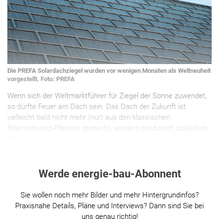
Die PREFA Solardachziegel wurden vor wenigen Monaten als Weltneuheit
vorgestellt. Foto: PREFA
Wenn sich der Weltmarktführer für Ziegel der Sonne zuwendet,
so dürfte Feuer am Dach sein. Das Dach der Zukunft ist
vielleicht bald nicht mehr (nur) aus den klassischen
Biberschwanz-Pfannen gemacht, sondern produziert zusätzlich
Strom.
Werde energie-bau-Abonnent
Sie wollen noch mehr Bilder und mehr Hintergrundinfos?
Praxisnahe Details, Pläne und Interviews? Dann sind Sie bei
uns genau richtig!