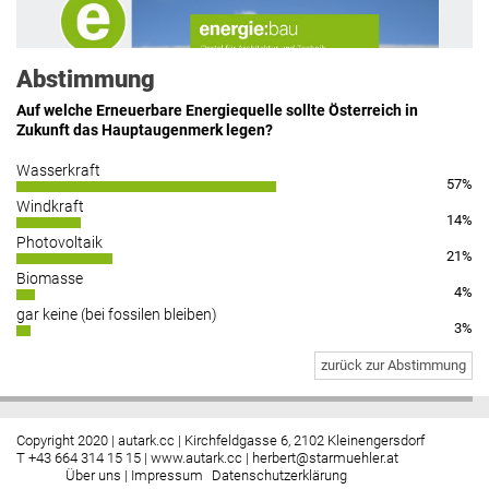
erfinden.“
lesen
Abstimmung
Auf welche Erneuerbare Energiequelle sollte Österreich in
Zukunft das Hauptaugenmerk legen?
Hier geht’s zu allen Kommentaren
Wasserkraft
57%
https://www.facebook.com/energiebau/
Windkraft
14%
Photovoltaik
21%
Biomasse
4%
gar keine (bei fossilen bleiben)
3%
zurück zur Abstimmung
Copyright 2020 | autark.cc | Kirchfeldgasse 6, 2102 Kleinengersdorf
T +43 664 314 15 15 |
www.autark.cc
|
herbert@starmuehler.at
Über uns
|
Impressum
Datenschutzerklärung