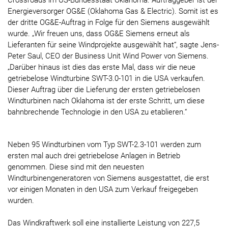
Crossroads im US-Bundesstaat Oklahoma. Auftraggeber ist der
Energieversorger OG&E (Oklahoma Gas & Electric). Somit ist es
der dritte OG&E-Auftrag in Folge für den Siemens ausgewählt
wurde. „Wir freuen uns, dass OG&E Siemens erneut als
Lieferanten für seine Windprojekte ausgewählt hat“, sagte Jens-
Peter Saul, CEO der Business Unit Wind Power von Siemens.
„Darüber hinaus ist dies das erste Mal, dass wir die neue
getriebelose Windturbine SWT-3.0-101 in die USA verkaufen.
Dieser Auftrag über die Lieferung der ersten getriebelosen
Windturbinen nach Oklahoma ist der erste Schritt, um diese
bahnbrechende Technologie in den USA zu etablieren.“
Neben 95 Windturbinen vom Typ SWT-2.3-101 werden zum
ersten mal auch drei getriebelose Anlagen in Betrieb
genommen. Diese sind mit den neuesten
Windturbinengeneratoren von Siemens ausgestattet, die erst
vor einigen Monaten in den USA zum Verkauf freigegeben
wurden.
Das Windkraftwerk soll eine installierte Leistung von 227,5