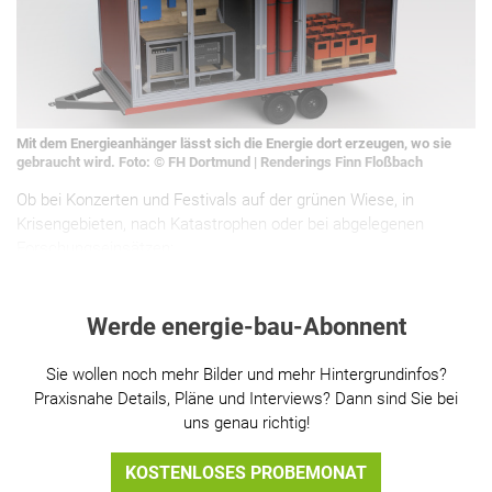
Mit dem Energieanhänger lässt sich die Energie dort erzeugen, wo sie
gebraucht wird. Foto: © FH Dortmund | Renderings Finn Floßbach
Ob bei Konzerten und Festivals auf der grünen Wiese, in
Krisengebieten, nach Katastrophen oder bei abgelegenen
Forschungseinsätzen:
Werde energie-bau-Abonnent
Sie wollen noch mehr Bilder und mehr Hintergrundinfos?
Praxisnahe Details, Pläne und Interviews? Dann sind Sie bei
uns genau richtig!
KOSTENLOSES PROBEMONAT