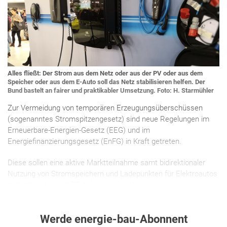
Alles fließt: Der Strom aus dem Netz oder aus der PV oder aus dem
Speicher oder aus dem E-Auto soll das Netz stabilisieren helfen. Der
Bund bastelt an fairer und praktikabler Umsetzung. Foto: H. Starmühler
Zur Vermeidung von temporären Erzeugungsüberschüssen
(sogenanntes Stromspitzengesetz) sind neue Regelungen im
Erneuerbare-Energien-Gesetz (EEG) und im
Energiefinanzierungsgesetz (EnFG) in Kraft getreten.
Diese sollen eine aktive Marktteilnahme samt bidirektionaler
Nutzung von Stromspeichern und Ladepunkten für Elektroautos
in Kombination mit EE-Anlagen erleichtern.
Werde energie-bau-Abonnent