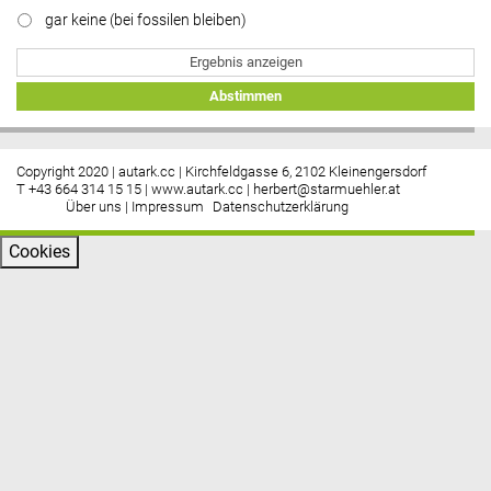
gar keine (bei fossilen bleiben)
Ergebnis anzeigen
Abstimmen
Copyright 2020 | autark.cc | Kirchfeldgasse 6, 2102 Kleinengersdorf
T +43 664 314 15 15 |
www.autark.cc
|
herbert@starmuehler.at
Über uns
|
Impressum
Datenschutzerklärung
Cookies