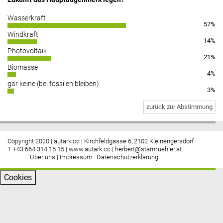
Wasserkraft
57%
Windkraft
14%
Photovoltaik
21%
Biomasse
4%
gar keine (bei fossilen bleiben)
3%
zurück zur Abstimmung
Copyright 2020 | autark.cc | Kirchfeldgasse 6, 2102 Kleinengersdorf
T +43 664 314 15 15 |
www.autark.cc
|
herbert@starmuehler.at
Über uns
|
Impressum
Datenschutzerklärung
Cookies