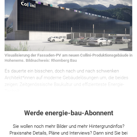
Visualisierung der Fassaden-PV am neuen Collini-Produktionsgebäude in
Hohenems. Bildnachweis: Rhomberg Bau
Es dauerte ein bisschen, doch nach und nach schwenken
Architekt*innen auf moderne Gebäudelösungen um, die beides
zeigen: Zeitgenössische Baukultur und effizienteste Energie-
Technik.
Werde energie-bau-Abonnent
Sie wollen noch mehr Bilder und mehr Hintergrundinfos?
Praxisnahe Details, Pläne und Interviews? Dann sind Sie bei