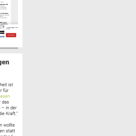
gen
eit ist
 für
lesen
r das
 – in der
ie Kraft.“
n wollte
n statt