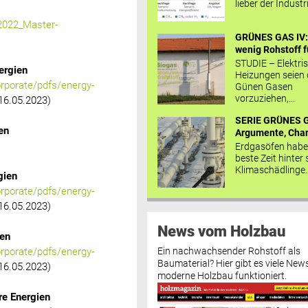
lieber der Industr
2022_Master-
GRÜNES GAS IV: 
wenig Rohstoff fü
STUDIE – Elektri
ergien
Heizungen seien
rporate/pdfs/energy-
Günen Gasen
vorzuziehen,...
16.05.2023)
SERIE GRÜNES G
en
Argumente, Chan
Erdgasöfen habe
beste Zeit hinter 
Klimaschädlinge..
gien
rporate/pdfs/energy-
16.05.2023)
News vom Holzbau
ien
Ein nachwachsender Rohstoff als
rporate/pdfs/energy-
Baumaterial? Hier gibt es viele News
16.05.2023)
moderne Holzbau funktioniert.
re Energien