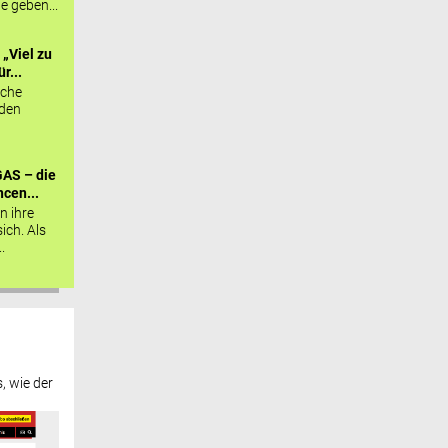
ie geben...
„Viel zu
r...
sche
 den
AS – die
cen...
n ihre
sich. Als
.
, wie der