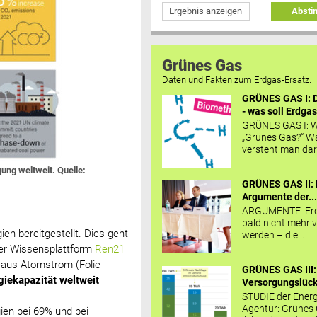
Ergebnis anzeigen
Abst
Grünes Gas
Daten und Fakten zum Erdgas-Ersatz.
GRÜNES GAS I: D
- was soll Erdgas
GRÜNES GAS I: W
„Grünes Gas?“ W
versteht man daru
ung weltweit. Quelle:
GRÜNES GAS II: 
Argumente der..
ARGUMENTE Erd
bald nicht mehr v
en bereitgestellt. Dies geht
werden – die...
r Wissensplattform
Ren21
 aus Atomstrom (Folie
GRÜNES GAS III:
iekapazität weltweit
Versorgungslücke
STUDIE der Energ
Agentur: Grünes
gien bei 69% und bei