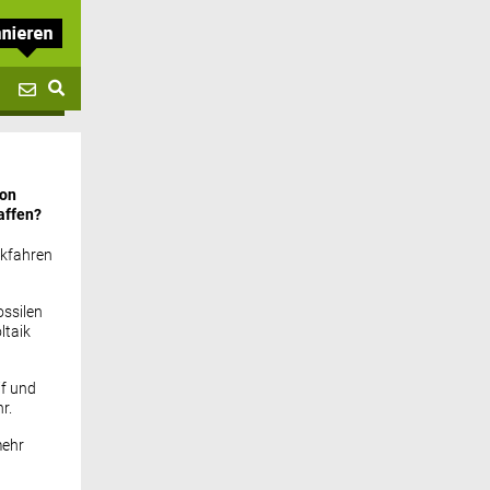
von
affen?
ckfahren
ssilen
ltaik
if und
r.
mehr