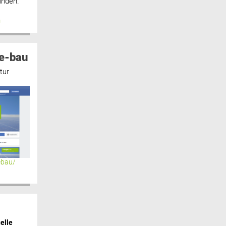
inden.“
n
e-bau
tur
ebau/
elle