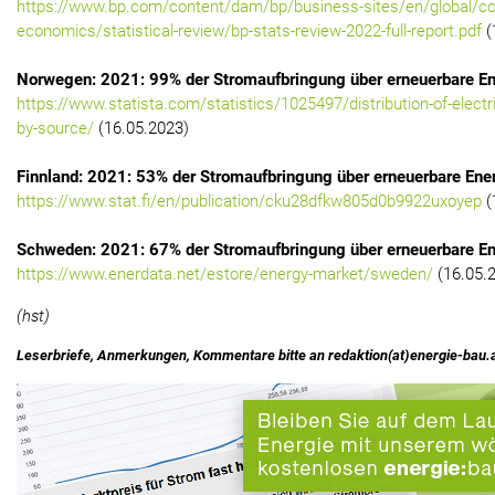
https://www.bp.com/content/dam/bp/business-sites/en/global/co
economics/statistical-review/bp-stats-review-2022-full-report.pdf
(
Norwegen: 2021: 99% der Stromaufbringung über erneuerbare En
https://www.statista.com/statistics/1025497/distribution-of-electri
by-source/
(16.05.2023)
Finnland: 2021: 53% der Stromaufbringung über erneuerbare Ene
https://www.stat.fi/en/publication/cku28dfkw805d0b9922uxoyep
(
Schweden: 2021: 67% der Stromaufbringung über erneuerbare En
https://www.enerdata.net/estore/energy-market/sweden/
(16.05.
(hst)
Leserbriefe, Anmerkungen, Kommentare bitte an redaktion(at)energie-bau.