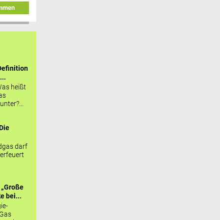
immen
efinition
...
as heißt
as
nter?...
Die
.
gas darf
erfeuert
 „Große
 bei...
ie-
 Gas