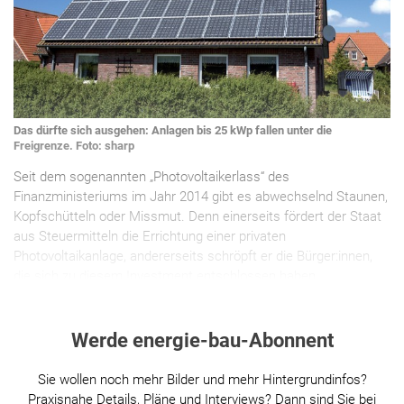
Das dürfte sich ausgehen: Anlagen bis 25 kWp fallen unter die
Freigrenze. Foto: sharp
Seit dem sogenannten „Photovoltaikerlass“ des
Finanzministeriums im Jahr 2014 gibt es abwechselnd Staunen,
Kopfschütteln oder Missmut. Denn einerseits fördert der Staat
aus Steuermitteln die Errichtung einer privaten
Photovoltaikanlage, andererseits schröpft er die Bürger:innen,
die sich zu diesem Investment entschlossen haben.
Werde energie-bau-Abonnent
Sie wollen noch mehr Bilder und mehr Hintergrundinfos?
Praxisnahe Details, Pläne und Interviews? Dann sind Sie bei