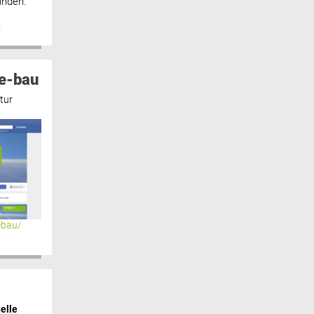
inden.“
n
e-bau
tur
ebau/
elle