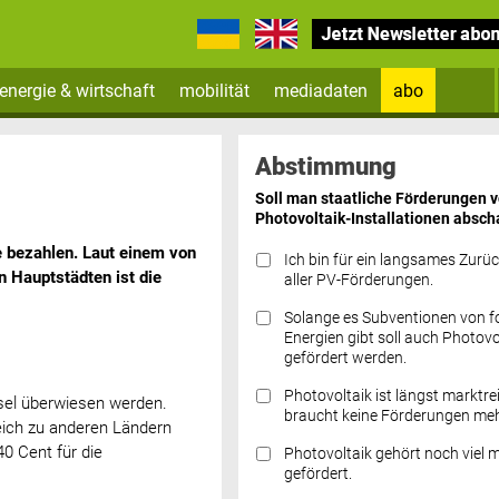
energie & wirtschaft
mobilität
mediadaten
abo
Zum Newsletter anmelden
Abstimmung
Soll man staatliche Förderungen 
Photovoltaik-Installationen absch
e bezahlen. Laut einem von
Ich bin für ein langsames Zurü
n Hauptstädten ist die
aller PV-Förderungen.
Solange es Subventionen von fo
Datenschutz FAQs
Energien gibt soll auch Photovo
gefördert werden.
Photovoltaik ist längst marktre
sel überwiesen werden.
braucht keine Förderungen meh
eich zu anderen Ländern
0 Cent für die
Photovoltaik gehört noch viel 
gefördert.