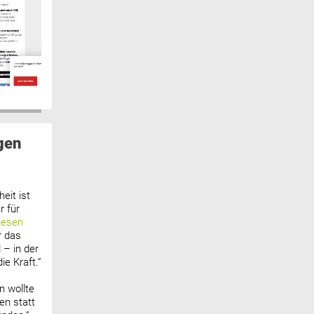
gen
eit ist
 für
lesen
r das
 – in der
ie Kraft.“
n wollte
n statt