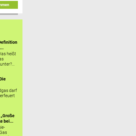
immen
efinition
...
as heißt
as
nter?...
Die
.
gas darf
erfeuert
 „Große
 bei...
ie-
 Gas