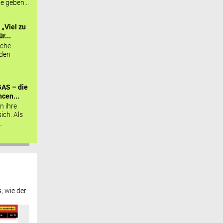
ie geben...
„Viel zu
r...
sche
 den
AS – die
cen...
n ihre
sich. Als
.
, wie der