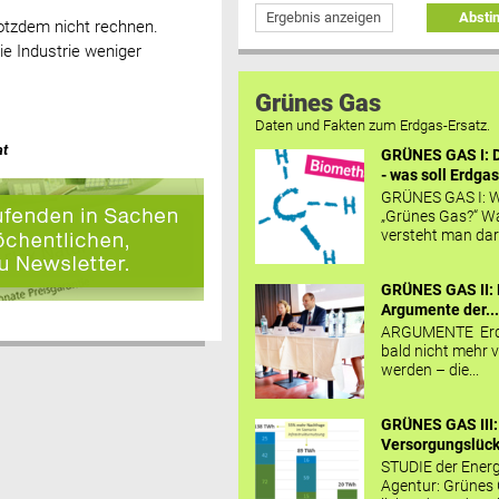
Ergebnis anzeigen
Abst
otzdem nicht rechnen.
ie Industrie weniger
Grünes Gas
Daten und Fakten zum Erdgas-Ersatz.
at
GRÜNES GAS I: D
- was soll Erdgas
GRÜNES GAS I: W
„Grünes Gas?“ W
versteht man daru
GRÜNES GAS II: 
Argumente der..
ARGUMENTE Erd
bald nicht mehr v
werden – die...
GRÜNES GAS III:
Versorgungslücke
STUDIE der Energ
Agentur: Grünes