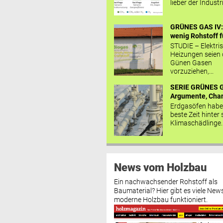
lieber der Industr
GRÜNES GAS IV: 
wenig Rohstoff fü
STUDIE – Elektri
Heizungen seien
Günen Gasen
vorzuziehen,...
SERIE GRÜNES G
Argumente, Chan
Erdgasöfen habe
beste Zeit hinter 
Klimaschädlinge..
News vom Holzbau
Ein nachwachsender Rohstoff als
Baumaterial? Hier gibt es viele News
moderne Holzbau funktioniert.