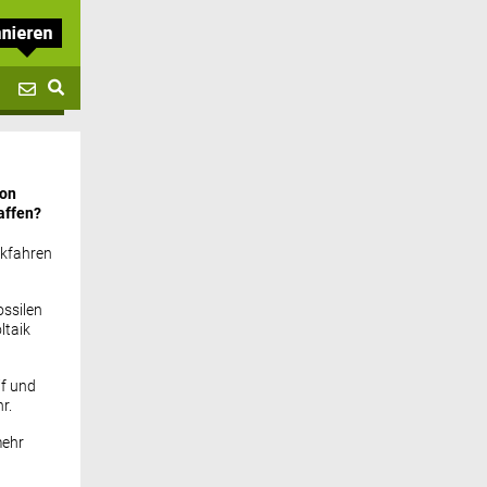
von
affen?
ckfahren
ssilen
ltaik
if und
r.
mehr