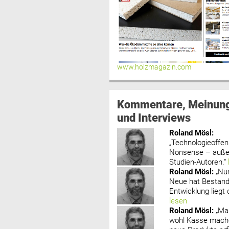
www.holzmagazin.com
Kommentare, Meinun
und Interviews
Roland Mösl
:
„Technologieoffenh
Nonsense – außer
Studien-Autoren.“
Roland Mösl
:
„Nu
Neue hat Bestand
Entwicklung liegt d
lesen
Roland Mösl
:
„Ma
wohl Kasse mache