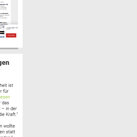
gen
eit ist
 für
lesen
r das
 – in der
ie Kraft.“
n wollte
n statt