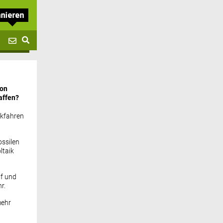
von
affen?
ckfahren
ssilen
ltaik
if und
r.
mehr