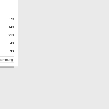
57%
14%
21%
4%
3%
bstimmung