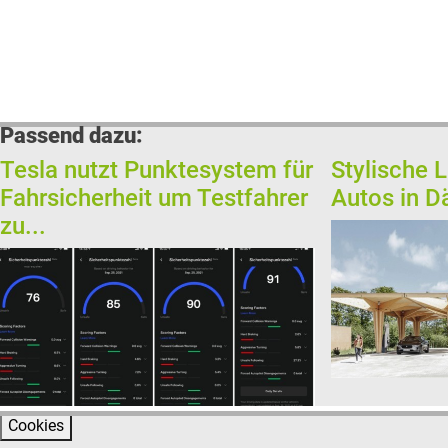
Passend dazu:
Tesla nutzt Punktesystem für
Stylische L
Fahrsicherheit um Testfahrer
Autos in 
zu...
Cookies