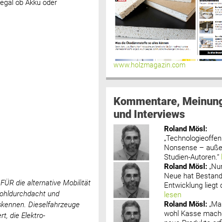
egal ob Akku oder
www.holzmagazin.com
Kommentare, Meinun
und Interviews
Roland Mösl
:
„Technologieoffenh
Nonsense – außer
Studien-Autoren.“
Roland Mösl
:
„Nu
Neue hat Bestand
FÜR die alternative Mobilität
Entwicklung liegt d
wohldurchdacht und
lesen
Roland Mösl
:
„Ma
skennen. Dieselfahrzeuge
wohl Kasse mache
t, die Elektro-