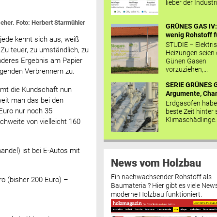
lieber der Industr
eher. Foto: Herbert Starmühler
GRÜNES GAS IV: 
wenig Rohstoff fü
jede kennt sich aus, weiß
STUDIE – Elektri
Zu teuer, zu umständlich, zu
Heizungen seien
nderes Ergebnis am Papier
Günen Gasen
vorzuziehen,...
igenden Verbrennern zu.
SERIE GRÜNES G
mmt die Kundschaft nun
Argumente, Chan
weit man das bei den
Erdgasöfen habe
Euro nur noch 35
beste Zeit hinter 
Klimaschädlinge..
hweite von vielleicht 160
ndel) ist bei E-Autos mit
News vom Holzbau
Ein nachwachsender Rohstoff als
ro (bisher 200 Euro) –
Baumaterial? Hier gibt es viele News
moderne Holzbau funktioniert.