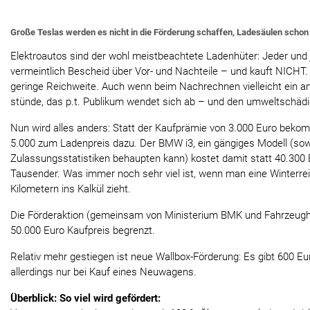
Große Teslas werden es nicht in die Förderung schaffen, Ladesäulen schon 
Elektroautos sind der wohl meistbeachtete Ladenhüter: Jeder und 
vermeintlich Bescheid über Vor- und Nachteile – und kauft NICHT. 
geringe Reichweite. Auch wenn beim Nachrechnen vielleicht ein a
stünde, das p.t. Publikum wendet sich ab – und den umweltschäd
Nun wird alles anders: Statt der Kaufprämie von 3.000 Euro beko
5.000 zum Ladenpreis dazu. Der BMW i3, ein gängiges Modell (so
Zulassungsstatistiken behaupten kann) kostet damit statt 40.300 
Tausender. Was immer noch sehr viel ist, wenn man eine Winterreic
Kilometern ins Kalkül zieht.
Die Förderaktion (gemeinsam von Ministerium BMK und Fahrzeugha
50.000 Euro Kaufpreis begrenzt.
Relativ mehr gestiegen ist neue Wallbox-Förderung: Es gibt 600 Eu
allerdings nur bei Kauf eines Neuwagens.
Überblick: So viel wird gefördert: