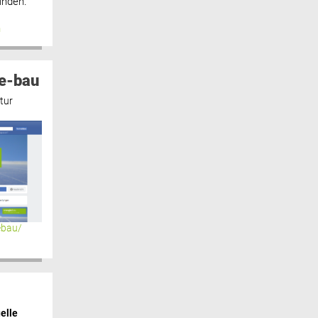
inden.“
n
e-bau
tur
ebau/
elle