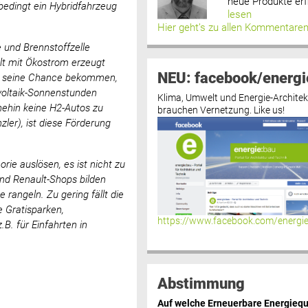
neue Produkte erf
edingt ein Hybridfahrzeug
lesen
Hier geht’s zu allen Kommentare
 und Brennstoffzelle
lt mit Ökostrom erzeugt
NEU: facebook/energi
so seine Chance bekommen,
ovoltaik-Sonnenstunden
Klima, Umwelt und Energie-Architek
nehin keine H2-Autos zu
brauchen Vernetzung. Like us!
zler), ist diese Förderung
rie auslösen, es ist nicht zu
nd Renault-Shops bilden
rangeln. Zu gering fällt die
 Gratisparken,
https://www.facebook.com/energi
. für Einfahrten in
Abstimmung
Auf welche Erneuerbare Energiequ