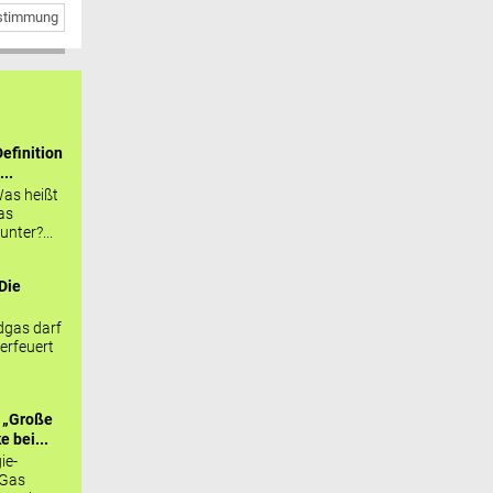
bstimmung
efinition
...
as heißt
as
nter?...
Die
.
gas darf
erfeuert
 „Große
 bei...
ie-
 Gas