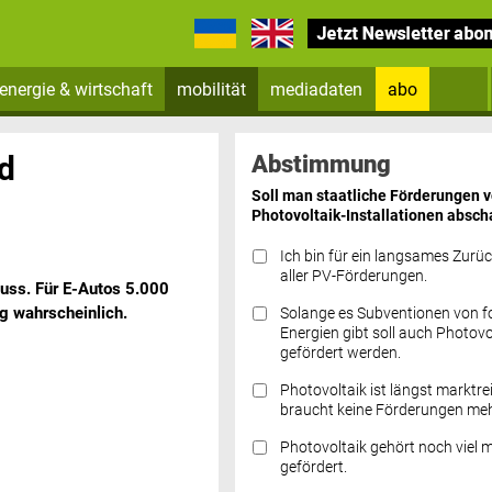
energie & wirtschaft
mobilität
mediadaten
abo
Zum Newsletter anmelden
nd
Abstimmung
Soll man staatliche Förderungen 
Photovoltaik-Installationen absch
Ich bin für ein langsames Zurü
aller PV-Förderungen.
chuss. Für E-Autos 5.000
g wahrscheinlich.
Solange es Subventionen von fo
Datenschutz FAQs
Energien gibt soll auch Photovo
gefördert werden.
Photovoltaik ist längst marktre
braucht keine Förderungen meh
Photovoltaik gehört noch viel 
gefördert.