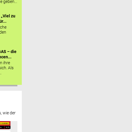
ie geben...
„Viel zu
r...
sche
 den
AS – die
cen...
n ihre
sich. Als
.
, wie der