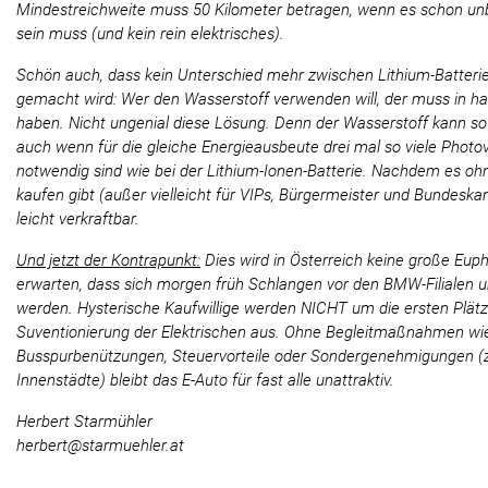
Mindestreichweite muss 50 Kilometer betragen, wenn es schon unb
sein muss (und kein rein elektrisches).
Schön auch, dass kein Unterschied mehr zwischen Lithium-Batterie
gemacht wird: Wer den Wasserstoff verwenden will, der muss in ha
haben. Nicht ungenial diese Lösung. Denn der Wasserstoff kann 
auch wenn für die gleiche Energieausbeute drei mal so viele Phot
notwendig sind wie bei der Lithium-Ionen-Batterie. Nachdem es oh
kaufen gibt (außer vielleicht für VIPs, Bürgermeister und Bundeskan
leicht verkraftbar.
Und jetzt der Kontrapunkt:
Dies wird in Österreich keine große Eupho
erwarten, dass sich morgen früh Schlangen vor den BMW-Filialen u
werden. Hysterische Kaufwillige werden NICHT um die ersten Plätze 
Suventionierung der Elektrischen aus. Ohne Begleitmaßnahmen wie
Busspurbenützungen, Steuervorteile oder Sondergenehmigungen (z.B
Innenstädte) bleibt das E-Auto für fast alle unattraktiv.
Herbert Starmühler
herbert@starmuehler.at