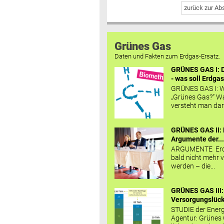
zurück zur A
Grünes Gas
Daten und Fakten zum Erdgas-Ersatz.
GRÜNES GAS I: D
- was soll Erdgas
GRÜNES GAS I: W
„Grünes Gas?“ W
versteht man daru
GRÜNES GAS II: 
Argumente der..
ARGUMENTE Erd
bald nicht mehr v
werden – die...
GRÜNES GAS III:
Versorgungslücke
STUDIE der Energ
Agentur: Grünes