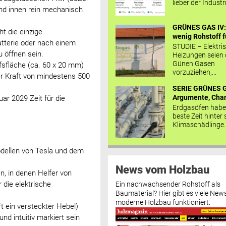
lieber der Industr
und innen rein mechanisch
GRÜNES GAS IV: 
ht die einzige
wenig Rohstoff fü
atterie oder nach einem
STUDIE – Elektri
 öffnen sein.
Heizungen seien
Günen Gasen
fsfläche (ca. 60 x 20 mm)
vorzuziehen,...
er Kraft von mindestens 500
SERIE GRÜNES G
Argumente, Chan
ar 2029 Zeit für die
Erdgasöfen habe
beste Zeit hinter 
Klimaschädlinge..
odellen von Tesla und dem
News vom Holzbau
n, in denen Helfer von
 die elektrische
Ein nachwachsender Rohstoff als
Baumaterial? Hier gibt es viele News
moderne Holzbau funktioniert.
t ein versteckter Hebel)
und intuitiv markiert sein