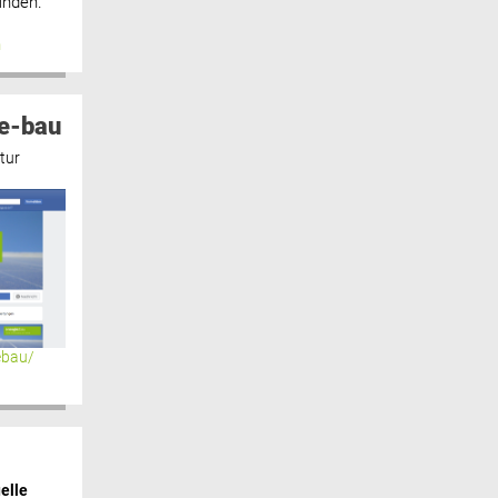
inden.“
n
e-bau
tur
ebau/
elle