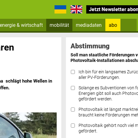
energie & wirtschaft
mobilität
mediadaten
abo
Zum Newsletter anmelden
ren
Abstimmung
Soll man staatliche Förderungen 
Photovoltaik-Installationen absch
Ich bin für ein langsames Zurü
aller PV-Förderungen.
na schlägt hohe Wellen in
ffen.
Solange es Subventionen von fo
Datenschutz FAQs
Energien gibt soll auch Photovo
gefördert werden.
Photovoltaik ist längst marktre
braucht keine Förderungen meh
Photovoltaik gehört noch viel 
gefördert.