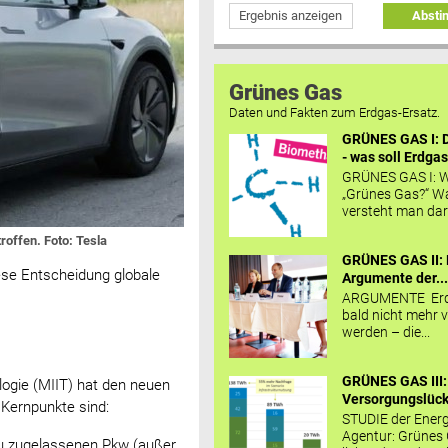
Ergebnis anzeigen
Abst
Grünes Gas
Daten und Fakten zum Erdgas-Ersatz.
GRÜNES GAS I: D
- was soll Erdgas
GRÜNES GAS I: W
„Grünes Gas?“ W
versteht man daru
roffen. Foto: Tesla
GRÜNES GAS II: 
iese Entscheidung globale
Argumente der..
ARGUMENTE Erd
bald nicht mehr v
werden – die...
GRÜNES GAS III:
logie (MIIT) hat den neuen
Versorgungslücke
 Kernpunkte sind:
STUDIE der Energ
Agentur: Grünes
u zugelassenen Pkw (außer