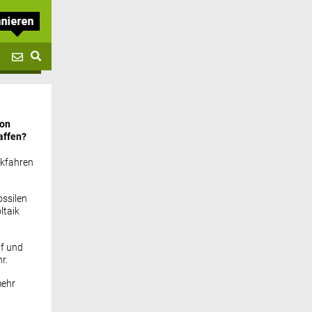
von
affen?
ckfahren
ssilen
ltaik
if und
r.
mehr