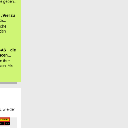
ie geben...
„Viel zu
r...
sche
 den
AS – die
cen...
n ihre
sich. Als
.
, wie der