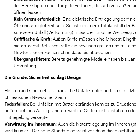
der Heckklappe) über Türgriffe verfügen, die sich von außen 
öffnen lassen.
Kein Strom erforderlich
: Eine elektrische Entriegelung darf nic
Öffnungsmöglichkeit sein. Selbst bei einem Totalausfall der B
schweren Unfall (Verformung) muss die Tür ohne Werkzeug zu
Grifffläche & Kraft:
Außen-Griffe müssen eine Mindest-Eingrif
bieten, damit Rettungskräfte sie physisch greifen und mit ein
Newton ziehen können, ohne dass sie abbrechen.
Übergangsfristen:
Bereits genehmigte Modelle haben bis Janu
Umrüstung.
Die Gründe: Sicherheit schlägt Design
Hintergrund sind mehrere tragische Unfälle, unter anderem mit M
chinesischen Newcomer Xiaomi.
Todesfallen:
Bei Unfällen mit Batteriebränden kam es zu Situatione
außen nicht ins Auto gelangten, weil die Griffe nicht ausfuhren oder
Entriegelung versagte.
Verwirrung im Innenraum:
Auch die Notentriegelung im Inneren (of
wird kritisiert. Der neue Standard schreibt vor, dass diese sichtbar 