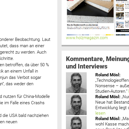
www.holzmagazin.com
esonderer Beobachtung. Laut
utet, dass man an einer
gerecht zu werden. Auch
Kommentare, Meinun
chritte.
en betroffen, da über 50 %
und Interviews
ik an einem Unfall in
Roland Mösl
:
njun das Verbot sogar
„Technologieoffenh
gn“, das weder den
Nonsense – außer
Studien-Autoren.“
nd nutzen für China-Modelle
Roland Mösl
:
„Nu
Neue hat Bestand
e im Falle eines Crashs
Entwicklung liegt d
lesen
 die USA bald nachziehen
Roland Mösl
:
„Ma
inen neuen
wohl Kasse mache