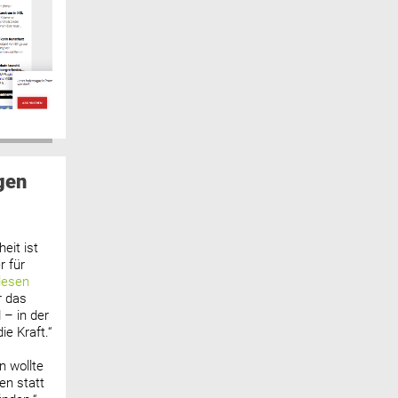
gen
eit ist
 für
lesen
r das
 – in der
ie Kraft.“
n wollte
n statt