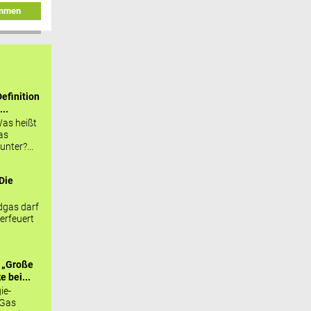
immen
efinition
...
as heißt
as
nter?...
Die
.
gas darf
erfeuert
 „Große
 bei...
ie-
 Gas