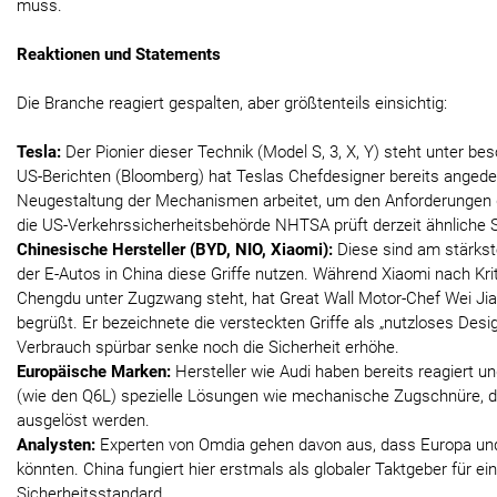
muss.
Reaktionen und Statements
Die Branche reagiert gespalten, aber größtenteils einsichtig:
Tesla:
Der Pionier dieser Technik (Model S, 3, X, Y) steht unter b
US-Berichten (Bloomberg) hat Teslas Chefdesigner bereits angede
Neugestaltung der Mechanismen arbeitet, um den Anforderungen 
die US-Verkehrssicherheitsbehörde NHTSA prüft derzeit ähnliche S
Chinesische Hersteller (BYD, NIO, Xiaomi):
Diese sind am stärkst
der E-Autos in China diese Griffe nutzen. Während Xiaomi nach Krit
Chengdu unter Zugzwang steht, hat Great Wall Motor-Chef Wei Jia
begrüßt. Er bezeichnete die versteckten Griffe als „nutzloses Desi
Verbrauch spürbar senke noch die Sicherheit erhöhe.
Europäische Marken:
Hersteller wie Audi haben bereits reagiert u
(wie den Q6L) spezielle Lösungen wie mechanische Zugschnüre, di
ausgelöst werden.
Analysten:
Experten von Omdia gehen davon aus, dass Europa und
könnten. China fungiert hier erstmals als globaler Taktgeber für e
Sicherheitsstandard.