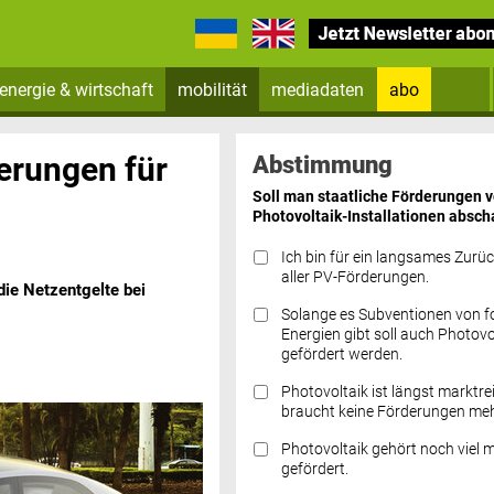
energie & wirtschaft
mobilität
mediadaten
abo
Zum Newsletter anmelden
erungen für
Abstimmung
Soll man staatliche Förderungen 
Photovoltaik-Installationen absch
Ich bin für ein langsames Zurü
aller PV-Förderungen.
ie Netzentgelte bei
Solange es Subventionen von fo
Datenschutz FAQs
Energien gibt soll auch Photovo
gefördert werden.
Photovoltaik ist längst marktre
braucht keine Förderungen meh
Photovoltaik gehört noch viel 
gefördert.