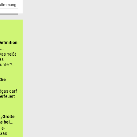
bstimmung
efinition
...
as heißt
as
nter?...
Die
.
gas darf
erfeuert
 „Große
 bei...
ie-
 Gas