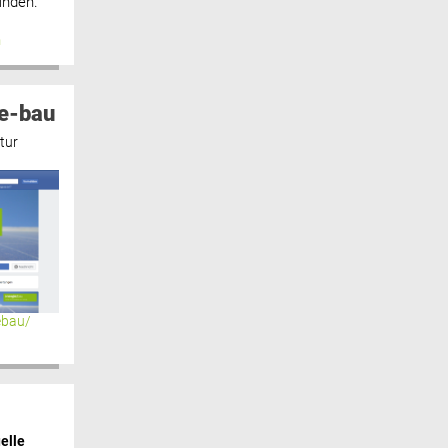
inden.“
n
e-bau
tur
ebau/
elle