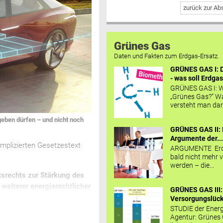
zurück zur A
Grünes Gas
Daten und Fakten zum Erdgas-Ersatz.
GRÜNES GAS I: D
- was soll Erdgas
GRÜNES GAS I: W
„Grünes Gas?“ W
versteht man daru
geben dürfen – und nicht noch
GRÜNES GAS II: 
Argumente der..
omplizierten Gesetzestext
ARGUMENTE Erd
:
bald nicht mehr v
werden – die...
tsrechts zur Stärkung des
weiterer energierechtlicher
GRÜNES GAS III:
Versorgungslücke
STUDIE der Energ
Agentur: Grünes