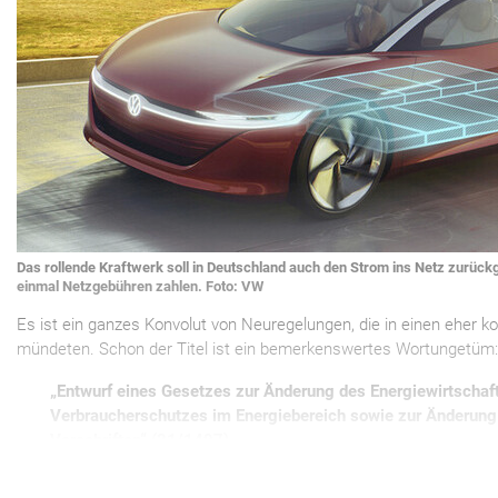
Das rollende Kraftwerk soll in Deutschland auch den Strom ins Netz zurück
einmal Netzgebühren zahlen. Foto: VW
Es ist ein ganzes Konvolut von Neuregelungen, die in einen eher k
mündeten. Schon der Titel ist ein bemerkenswertes Wortungetüm
„Entwurf eines Gesetzes zur Änderung des Energiewirtschaf
Verbraucherschutzes im Energiebereich sowie zur Änderung 
Vorschriften“ (21/1497)