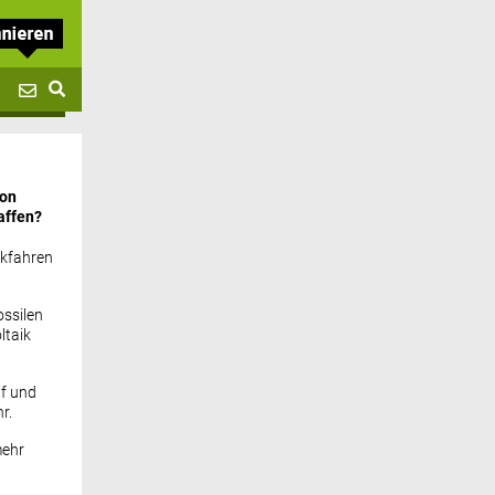
von
affen?
ckfahren
ssilen
ltaik
if und
r.
mehr