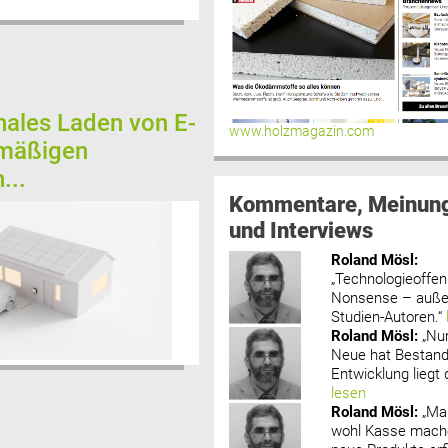
onales Laden von E-
www.holzmagazin.com
 mäßigen
...
Kommentare, Meinun
und Interviews
Roland Mösl
:
„Technologieoffenh
Nonsense – außer
Studien-Autoren.“
Roland Mösl
:
„Nu
Neue hat Bestand
Entwicklung liegt d
lesen
Roland Mösl
:
„Ma
wohl Kasse mache