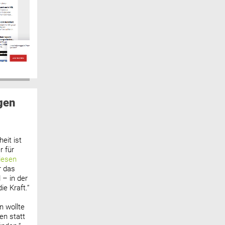
gen
eit ist
 für
lesen
r das
 – in der
ie Kraft.“
n wollte
n statt