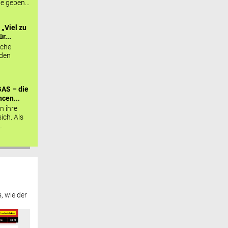
ie geben...
„Viel zu
r...
sche
 den
AS – die
cen...
n ihre
sich. Als
.
, wie der