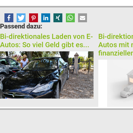
Passend dazu:
Bi-direktionales Laden von E-
Bi-direkti
Autos: So viel Geld gibt es...
Autos mit
finanziellen