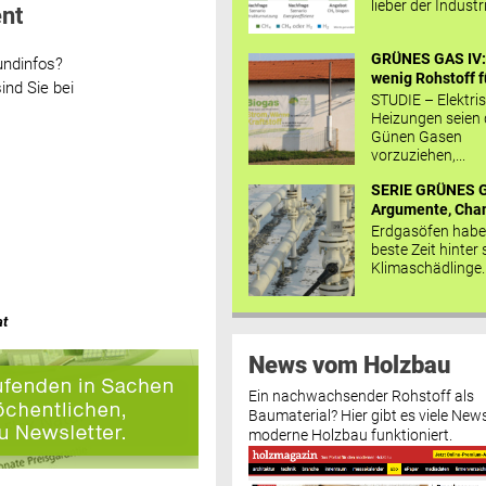
lieber der Industr
nt
GRÜNES GAS IV: 
undinfos?
wenig Rohstoff fü
ind Sie bei
STUDIE – Elektri
Heizungen seien
Günen Gasen
vorzuziehen,...
SERIE GRÜNES G
Argumente, Chan
Erdgasöfen habe
beste Zeit hinter 
Klimaschädlinge..
at
News vom Holzbau
Ein nachwachsender Rohstoff als
Baumaterial? Hier gibt es viele News
moderne Holzbau funktioniert.