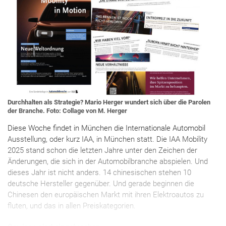
Durchhalten als Strategie? Mario Herger wundert sich über die Parolen
der Branche. Foto: Collage von M. Herger
Diese Woche findet in München die Internationale Automobil
Ausstellung, oder kurz IAA, in München statt. Die IAA Mobility
2025 stand schon die letzten Jahre unter den Zeichen der
Änderungen, die sich in der Automobilbranche abspielen. Und
dieses Jahr ist nicht anders. 14 chinesischen stehen 10
deutsche Hersteller gegenüber. Und gerade beginnen die
Chinesen den europäischen Markt mit ihren Elektroautos zu
fluten, und das in allen Preiskategorien.