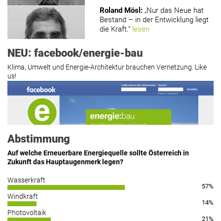
Roland Mösl
:
„Nur das Neue hat
Bestand – in der Entwicklung liegt
die Kraft.“
lesen
NEU: facebook/energie-bau
Klima, Umwelt und Energie-Architektur brauchen Vernetzung. Like
us!
Roland Mösl
:
„Man wollte wohl
Kasse machen statt neue Produkte
erfinden.“
lesen
Abstimmung
Auf welche Erneuerbare Energiequelle sollte Österreich in
Zukunft das Hauptaugenmerk legen?
Hier geht’s zu allen Kommentaren
Wasserkraft
57%
https://www.facebook.com/energiebau/
Windkraft
14%
Photovoltaik
21%