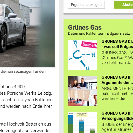
Ergebnis anzeigen
Abst
Grünes Gas
Daten und Fakten zum Erdgas-Ersatz.
GRÜNES GAS I: D
- was soll Erdgas
GRÜNES GAS I: W
„Grünes Gas?“ W
versteht man daru
 die nun sozusagen für den
GRÜNES GAS II: 
Argumente der..
eht aus 4.400
ARGUMENTE Erd
des Porsche Werks Leipzig.
bald nicht mehr v
werden – die...
brauchten Taycan-Batterien
nd werden nach Ende ihrer
GRÜNES GAS III:
Versorgungslücke
hte Hochvolt-Batterien aus
STUDIE der Energ
Agentur: Grünes
n Nutzungsphase verwendet