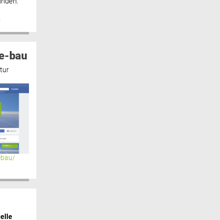
inden.“
n
e-bau
tur
ebau/
elle