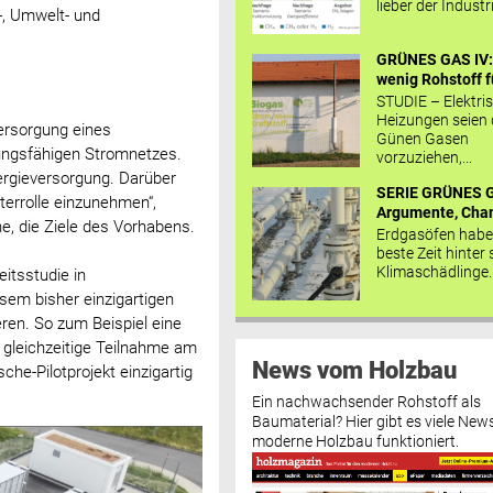
lieber der Industr
-, Umwelt- und
GRÜNES GAS IV: 
wenig Rohstoff fü
STUDIE – Elektri
Heizungen seien
versorgung eines
Günen Gasen
ungsfähigen Stromnetzes.
vorzuziehen,...
rgieversorgung. Darüber
SERIE GRÜNES G
terrolle einzunehmen“,
Argumente, Chan
he, die Ziele des Vorhabens.
Erdgasöfen habe
beste Zeit hinter 
Klimaschädlinge..
itsstudie in
em bisher einzigartigen
ren. So zum Beispiel eine
 gleichzeitige Teilnahme am
News vom Holzbau
che-Pilotprojekt einzigartig
Ein nachwachsender Rohstoff als
Baumaterial? Hier gibt es viele News
moderne Holzbau funktioniert.