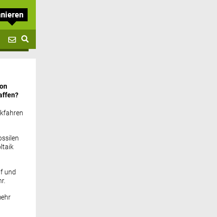
von
affen?
ckfahren
ssilen
ltaik
if und
r.
mehr