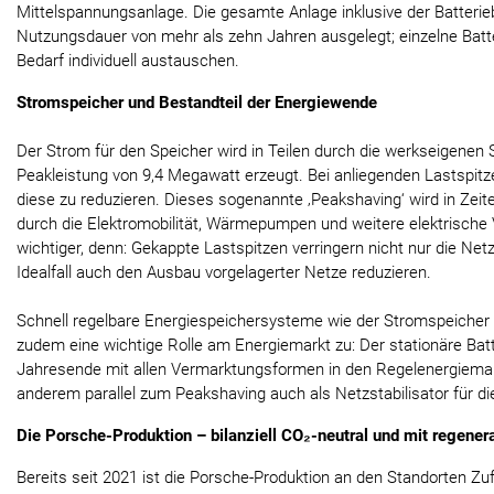
Mittelspannungsanlage. Die gesamte Anlage inklusive der Batterieb
Nutzungsdauer von mehr als zehn Jahren ausgelegt; einzelne Batte
Bedarf individuell austauschen.
Stromspeicher und Bestandteil der Energiewende
Der Strom für den Speicher wird in Teilen durch die werkseigenen 
Peakleistung von 9,4 Megawatt erzeugt. Bei anliegenden Lastspitzen
diese zu reduzieren. Dieses sogenannte ‚Peakshaving‘ wird in Zei
durch die Elektromobilität, Wärmepumpen und weitere elektrisch
wichtiger, denn: Gekappte Lastspitzen verringern nicht nur die Net
Idealfall auch den Ausbau vorgelagerter Netze reduzieren.
Schnell regelbare Energiespeichersysteme wie der Stromspeicher
zudem eine wichtige Rolle am Energiemarkt zu: Der stationäre Bat
Jahresende mit allen Vermarktungsformen in den Regelenergiemark
anderem parallel zum Peakshaving auch als Netzstabilisator für die
Die Porsche-Produktion – bilanziell CO₂-neutral und mit regenera
Bereits seit 2021 ist die Porsche-Produktion an den Standorten Zu