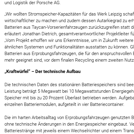
und Logistik der Porsche AG.
„Wir wollten Stromspeicher-Kapazitäten für das Werk Leipzig scha
wirtschaftlicher zu machen und zudem dessen Autarkiegrad zu erh
Batterien aus Taycan-Vorserienfahrzeugen zurückzugreifen statt d
erläutert Jonathan Dietrich, gesamtverantwortlicher Projektleiter f
„Vom Projekt erhoffen wir uns Erkenntnisse, um in Zukunft weiter
ähnlichen Systemen und Funktionalitäten ausstatten zu können. Gl
Batterien aus Erprobungsfahrzeugen, die für den anspruchsvollen 
mehr geeignet sind, vor dem finalen Recycling einem zweiten Nutz
„Kraftwürfel“ – Der technische Aufbau
Die technischen Daten des stationären Batteriespeichers sind be
Leistung beträgt 5 Megawatt bei 10 Megawattstunden Energiegehal
Speicher mit bis zu 20 Prozent Überlast betrieben werden. Aufgeba
einzelnen Batteriemodulen, aufgeteilt in vier Batteriecontainer.
Die im harten Arbeitsalltag von Erprobungsfahrzeugen genutzten 
ohne technische Änderungen in den Energiespeicher eingebaut. Ve
Batteriestränge mit jeweils einem Wechselrichter und einem Trans