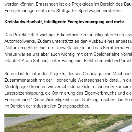
werden können. Entstanden ist die Projektidee im Bereich des Bau
Energiemanagements des Stuttgarter Sportwagenherstellers.
Kreislaufwirtschaft, intelligente Energieversorgung und mehr
Das Projekt liefert wichtige Erkenntnisse zur intelligenten Energie
Automobilwerks. Zudem unterstützt es den Ausbau eines anpass
„Natürlich geht es hier um Umweltaspekte und das Kernthema Ene
hinaus war es uns aber auch wichtig, mit dem Speicher eine Vorrei
erläutert Alwin Schmid, Leiter Fachgebiet Elektrotechnik bei Porsc
Schmid ist Initiator des Projekts, dessen Grundlage eine Machbarke
Zusammenarbeit mit der Hochschule Westsachsen bildete. „In dies
Modellprojekt konnten wir verschiedene Ziele miteinander kombinie
Lastspitzenkappung, die Optimierung des Eigenverbrauchs und die
Energiemarkt.“ Diese Vielseitigkeit in der Nutzung machen das Pors
im Bereich der industriellen Energiespeicher.