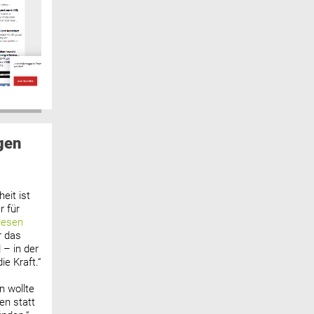
gen
eit ist
 für
lesen
r das
 – in der
ie Kraft.“
n wollte
n statt