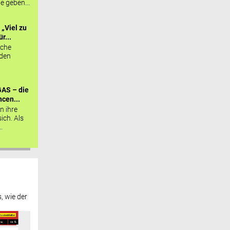
ie geben...
„Viel zu
r...
sche
 den
AS – die
cen...
n ihre
sich. Als
.
, wie der