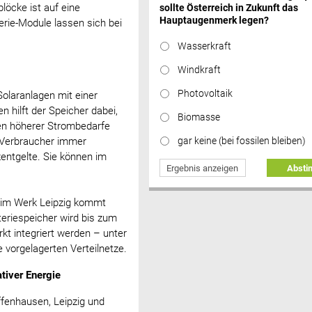
löcke ist auf eine
sollte Österreich in Zukunft das
Hauptaugenmerk legen?
rie-Module lassen sich bei
Wasserkraft
Windkraft
Photovoltaik
Solaranlagen mit einer
 hilft der Speicher dabei,
Biomasse
ten höherer Strombedarfe
gar keine (bei fossilen bleiben)
e Verbraucher immer
zentgelte. Sie können im
Ergebnis anzeigen
Abst
 im Werk Leipzig kommt
teriespeicher wird bis zum
t integriert werden – unter
 vorgelagerten Verteilnetze.
tiver Energie
ffenhausen, Leipzig und