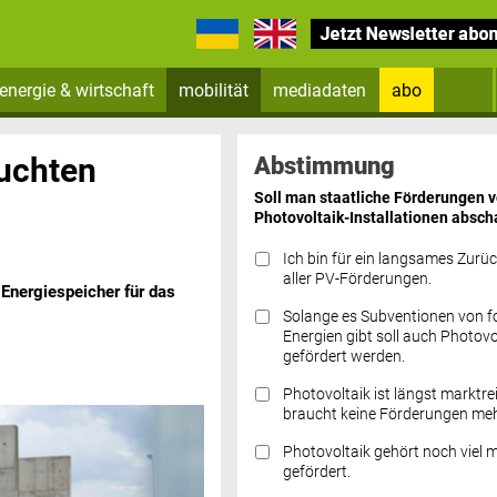
energie & wirtschaft
mobilität
mediadaten
abo
Zum Newsletter anmelden
uchten
Abstimmung
Soll man staatliche Förderungen 
Photovoltaik-Installationen absch
Ich bin für ein langsames Zurü
aller PV-Förderungen.
Energiespeicher für das
Solange es Subventionen von fo
Datenschutz FAQs
Energien gibt soll auch Photovo
gefördert werden.
Photovoltaik ist längst marktre
braucht keine Förderungen meh
Photovoltaik gehört noch viel 
gefördert.