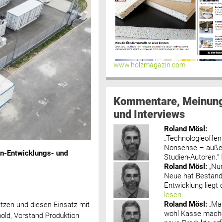
www.holzmagazin.com
Kommentare, Meinun
und Interviews
Roland Mösl
:
„Technologieoffenh
Nonsense – außer
an-Entwicklungs- und
Studien-Autoren.“
Roland Mösl
:
„Nu
Neue hat Bestand
Entwicklung liegt d
lesen
Roland Mösl
:
„Ma
setzen und diesen Einsatz mit
wohl Kasse mache
mold, Vorstand Produktion