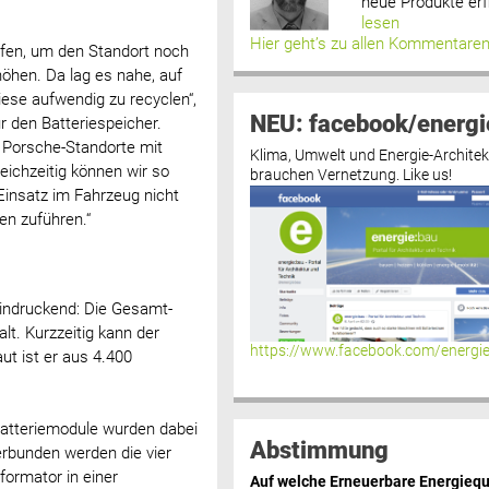
neue Produkte erf
lesen
Hier geht’s zu allen Kommentare
ffen, um den Standort noch
öhen. Da lag es nahe, auf
iese aufwendig zu recyclen“,
NEU: facebook/energi
ür den Batteriespeicher.
e Porsche-Standorte mit
Klima, Umwelt und Energie-Architek
eichzeitig können wir so
brauchen Vernetzung. Like us!
Einsatz im Fahrzeug nicht
en zuführen.“
eindruckend: Die Gesamt-
t. Kurzzeitig kann der
https://www.facebook.com/energi
ut ist er aus 4.400
Batteriemodule wurden dabei
Abstimmung
rbunden werden die vier
formator in einer
Auf welche Erneuerbare Energiequ