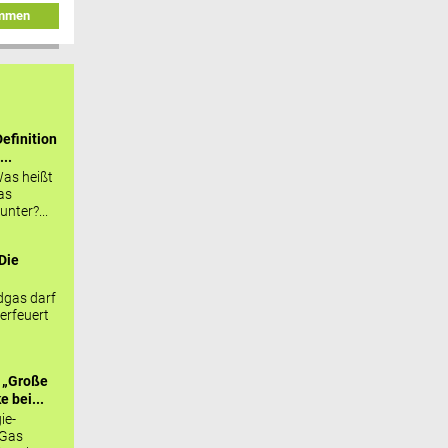
immen
efinition
...
as heißt
as
nter?...
Die
.
gas darf
erfeuert
 „Große
 bei...
ie-
 Gas