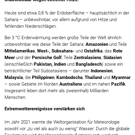
Heute sind etwa 0,8 % der Erdoberfläche – hauptsächlich in der
Sahara – unbewohnbar, vor allem aufgrund von Hitze und
fehlenden Niederschlägen.
Bei 3 °C Erderwärmung werden große Teile der Welt ähnlich
unbewohnbar wie diese Teile der Sahara:
Amazonien
und Teile
Mittelamerikas
,
West-, Subsahara-
und
Ostafrika
, das
Rote
Meer
und der
Persische Golf
, Teile
Zentralasiens
,
Südasien
(einschließlich
Pakistan, Indien
und
Bangladesch
) sowie ein
beträchtlicher Teil Südostasiens – darunter
Indonesien
,
Malaysia
, die
Philippinen
,
Kambodscha
,
Thailand
und
Myanmar
– sowie Gebiete im Norden
Australiens
und im nahen
Pazifik
.
Insgesamt leben dort mehr als zweieinhalb Milliarden
Menschen.
Extremwetterereignisse verstärken sich
Im Jahr 2021 warnte die Weltorganisation für Meteorologie
sowohl vor „zu viel als auch zu wenig" Wasser: Durch die globale