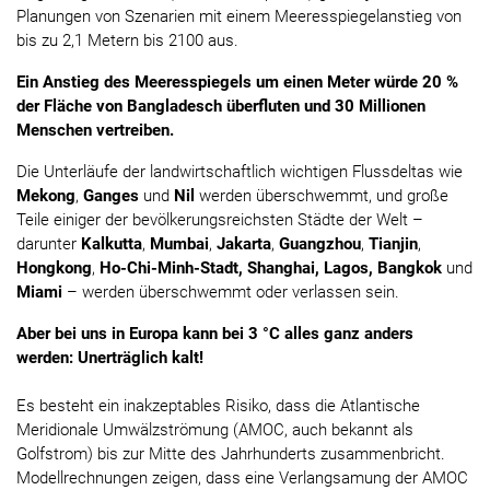
Planungen von Szenarien mit einem Meeresspiegelanstieg von
bis zu 2,1 Metern bis 2100 aus.
Ein Anstieg des Meeresspiegels um einen Meter würde 20 %
der Fläche von Bangladesch überfluten und 30 Millionen
Menschen vertreiben.
Die Unterläufe der landwirtschaftlich wichtigen Flussdeltas wie
Mekong
,
Ganges
und
Nil
werden überschwemmt, und große
Teile einiger der bevölkerungsreichsten Städte der Welt –
darunter
Kalkutta
,
Mumbai
,
Jakarta
,
Guangzhou
,
Tianjin
,
Hongkong
,
Ho-Chi-Minh-Stadt, Shanghai, Lagos, Bangkok
und
Miami
– werden überschwemmt oder verlassen sein.
Aber bei uns in Europa kann bei 3 °C alles ganz anders
werden: Unerträglich kalt!
Es besteht ein inakzeptables Risiko, dass die Atlantische
Meridionale Umwälzströmung (AMOC, auch bekannt als
Golfstrom) bis zur Mitte des Jahrhunderts zusammenbricht.
Modellrechnungen zeigen, dass eine Verlangsamung der AMOC