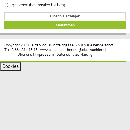
gar keine (bei fossilen bleiben)
Ergebnis anzeigen
Abstimmen
Copyright 2020 | autark.cc | Kirchfeldgasse 6, 2102 Kleinengersdorf
T +43 664 314 15 15 |
www.autark.cc
|
herbert@starmuehler.at
Über uns
|
Impressum
Datenschutzerklärung
Cookies