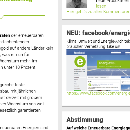
neue Produkte erf
lesen
Hier geht’s zu allen Kommentare
NEU: facebook/energi
raten
der erneuerbaren
Klima, Umwelt und Energie-Architek
fortschreitenden
brauchen Vernetzung. Like us!
egold auf andere Länder kein
, was er nun für
-Wachstum mehr. Im
ch unter 10 Prozent
lgreiche feste
sbau mit jährlichen
https://www.facebook.com/energi
st derzeit mit großem
ichen Wachstum von weit
esetzlich garantierten
Abstimmung
rneuerbaren Energien sind
Auf welche Erneuerbare Energiequ