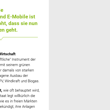
ie
und E-Mobile ist
ht, dass sie nun
en geht.
Wirtschaft
tliche“ Instrument der
l mit seinem grünen
er damals von starken
ragene Ausbau der
V, Windkraft und Biogas.
t,
wie oft behauptet wird,
at legt willkürlich die
ie es in freien Märkten
kündigt, ihre Anlagen