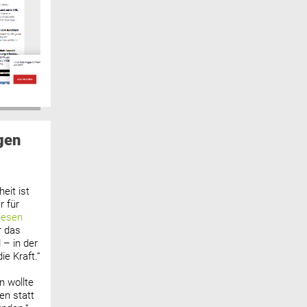
gen
eit ist
 für
lesen
r das
 – in der
ie Kraft.“
n wollte
n statt