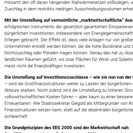
mitsamt den oft daran hängenden Nahwärmenetzen stillzulegen, we
Zuschlag in dem restriktiv niedrigen Ausschreibungsvolumen erhiel
Mit der Umstellung auf vermeintliche „marktwirtschaftliche“ Au
erfolgreichen Instruments der gesetzlich garantierten Einspeisev
bürgerlichen Investitionen, insbesondere von Energiegemeinschaf
Erliegen gebracht. Der Effekt ist, dass viele Anlagen nur von großen
Unternehmen erstellt werden können, die die hohe Bürokratie und d
Nichtzuschlag oder Pönalen tragen können. Genau das hat zu Akz
ländlichen Räumen geführt, wo zwar Flächen für Wind- und Solarkr
meist nicht die finanzkräftigen Investoren.
Die Umstellung auf Investitionszuschüsse – wie sie nun von de
– wird die Großfinanzstrukturen weiter zu Lasten der bürgerlichen
Akteure stärken. Nicht zuletzt wird die Umstellung zu höheren St
volkswirtschaftlichen Kosten führen – aber kaum zu einer besseren
Erneuerbaren. Wie Staatssekretär Giegold als Mitbegründer von At
Finanzstrukturen setzen kann, statt auf die dezentralen bürgerliche
schleierhaft.
Die Grundprinzipien des EEG 2000 sind der Markwirtschaft nah