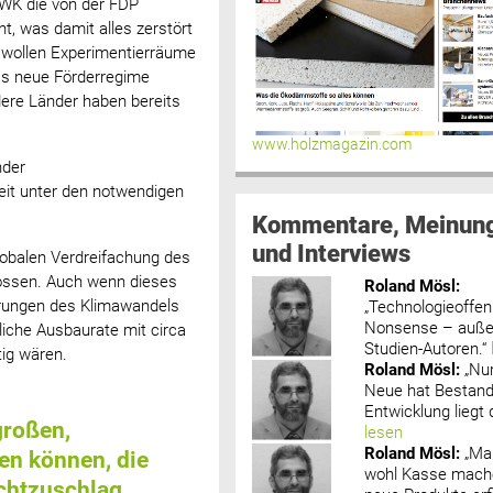
MWK die von der FDP
, was damit alles zerstört
r wollen Experimentierräume
as neue Förderregime
dere Länder haben bereits
www.holzmagazin.com
nder
eit unter den notwendigen
Kommentare, Meinun
und Interviews
lobalen Verdreifachung des
lossen. Auch wenn dieses
Roland Mösl
:
derungen des Klimawandels
„Technologieoffenh
Nonsense – außer
rliche Ausbaurate mit circa
Studien-Autoren.“
tig wären.
Roland Mösl
:
„Nu
Neue hat Bestand
Entwicklung liegt d
großen,
lesen
Roland Mösl
:
„Ma
en können, die
wohl Kasse mache
ichtzuschlag