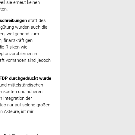
il sie erneut keinen
ten.
sschreibungen
statt des
ergütung wurden auch die
ten, weitgehend zum
, finanzkräftigen
ie Risiken wie
eptanzproblemen in
aft vorhanden sind, jedoch
r FDP durchgedrückt wurde
 und mittelständischen
romkosten und höheren
 Integration der
tac nur auf solche großen
n Akteure, ist mir