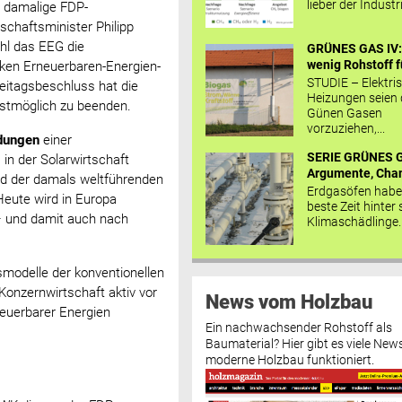
lieber der Industr
r damalige FDP-
chaftsminister Philipp
hl das EEG die
GRÜNES GAS IV: 
wenig Rohstoff fü
rken Erneuerbaren-Energien-
STUDIE – Elektri
teitagsbeschluss hat die
Heizungen seien
lstmöglich zu beenden.
Günen Gasen
vorzuziehen,...
ndungen
einer
SERIE GRÜNES G
in der Solarwirtschaft
Argumente, Chan
nd der damals weltführenden
Erdgasöfen habe
Heute wird in Europa
beste Zeit hinter 
 – und damit auch nach
Klimaschädlinge..
modelle der konventionellen
onzernwirtschaft aktiv vor
News vom Holzbau
neuerbarer Energien
Ein nachwachsender Rohstoff als
Baumaterial? Hier gibt es viele News
moderne Holzbau funktioniert.