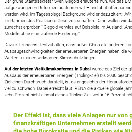
Der grüne Staatssekretär Sven Giegold erläuterte nun, wie das B
aufgezwungenen Reformen ausführen will – und ahnt offenbar nicht
werden wird. Im Tagesspiegel Background wird er dazu zitiert: „Wi
im Rahmen des Reallabore-Gesetzes schaffen. Darin wollen wir d
zunächst erproben.“ Giegold verwies auf Beispiele im Ausland: „An
Modelle ohne eine laufende Förderung.“
Dazu ist zunächst festzuhalten, dass außer China alle anderen Lä
Ausbaugeschwindigkeiten der erneuerbaren Energien haben, die w
Werten für einen wirksamen Klimaschutz liegen.
Auf der letzten Weltklimakonferenz in Dubai
wurde das Ziel der g
Ausbaus der erneuerbaren Energien (Tripling-Ziel) bis 2030 besch
Ziel einen Durchbruch darstellt, ist es angesichts der Herausfor
viel zu schwach. Dabei erreicht laut IRENA die aktuelle globale jäh
zehn Prozent nicht einmal dieses Tripling-Ziel, wofür 16 Prozent nö
Der Effekt ist, dass viele Anlagen nur von 
finanzkräftigen Unternehmen erstellt werd
die hohe Bürokratie und die Risiken wie N