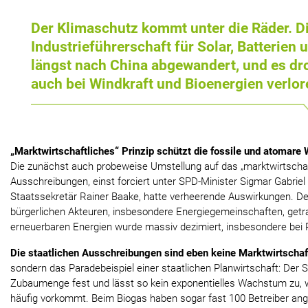
Der Klimaschutz kommt unter die Räder. D
Industrieführerschaft für Solar, Batterien 
längst nach China abgewandert, und es dro
auch bei Windkraft und Bioenergien verlor
„Marktwirtschaftliches“ Prinzip schützt die fossile und atomare 
Die zunächst auch probeweise Umstellung auf das „marktwirtschaf
Ausschreibungen, einst forciert unter SPD-Minister Sigmar Gabrie
Staatssekretär Rainer Baake, hatte verheerende Auswirkungen. D
bürgerlichen Akteuren, insbesondere Energiegemeinschaften, get
erneuerbaren Energien wurde massiv dezimiert, insbesondere bei P
Die staatlichen Ausschreibungen sind eben keine Marktwirtschaf
sondern das Paradebeispiel einer staatlichen Planwirtschaft: Der Sta
Zubaumenge fest und lässt so kein exponentielles Wachstum zu, w
häufig vorkommt. Beim Biogas haben sogar fast 100 Betreiber ange