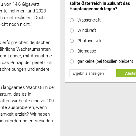
sollte Österreich in Zukunft das
u von 14,6 Gigawatt
Hauptaugenmerk legen?
er teilnehmen; und 2023
 nicht realisiert. Doch
Wasserkraft
icht noch nicht.“
Windkraft
Photovoltaik
s erfolgreichen deutschen
jährliche Wachstumsraten
Biomasse
mehr Länder, mit Ausnahme
gar keine (bei fossilen bleiben)
das Prinzip der gesetzlich
usschreibungen und andere
Ergebnis anzeigen
Abst
 zu langsames Wachstum der
hstum, das es in
tten wir heute eine zu 100-
nte ausprobieren, wenn
amkeit erzielt? Wir haben
tionsförderung entschieden