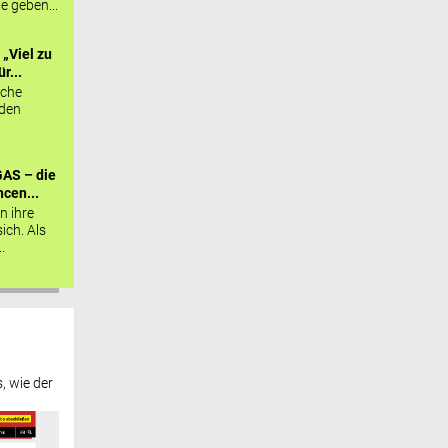
ie geben...
„Viel zu
r...
sche
 den
AS – die
cen...
n ihre
sich. Als
.
, wie der