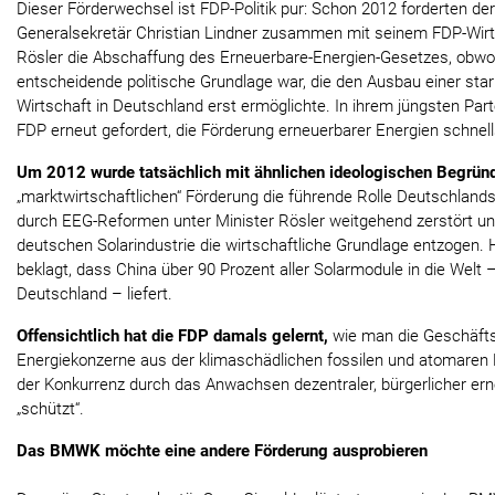
Dieser Förderwechsel ist FDP-Politik pur: Schon 2012 forderten de
Generalsekretär Christian Lindner zusammen mit seinem FDP-Wirts
Rösler die Abschaffung des Erneuerbare-Energien-Gesetzes, obwo
entscheidende politische Grundlage war, die den Ausbau einer sta
Wirtschaft in Deutschland erst ermöglichte. In ihrem jüngsten Par
FDP erneut gefordert, die Förderung erneuerbarer Energien schnel
Um 2012 wurde tatsächlich mit ähnlichen ideologischen Begrü
„marktwirtschaftlichen“ Förderung die führende Rolle Deutschlands 
durch EEG-Reformen unter Minister Rösler weitgehend zerstört u
deutschen Solarindustrie die wirtschaftliche Grundlage entzogen. 
beklagt, dass China über 90 Prozent aller Solarmodule in die Welt
Deutschland – liefert.
Offensichtlich hat die FDP damals gelernt,
wie man die Geschäfts
Energiekonzerne aus der klimaschädlichen fossilen und atomaren K
der Konkurrenz durch das Anwachsen dezentraler, bürgerlicher er
„schützt“.
Das BMWK möchte eine andere Förderung ausprobieren