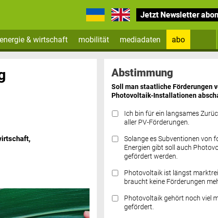
energie & wirtschaft
mobilität
mediadaten
abo
Zum Newsletter anmelden
g
Abstimmung
Soll man staatliche Förderungen 
Photovoltaik-Installationen absch
Ich bin für ein langsames Zurü
aller PV-Förderungen.
rtschaft,
Solange es Subventionen von fo
Datenschutz FAQs
Energien gibt soll auch Photovo
gefördert werden.
Photovoltaik ist längst marktre
braucht keine Förderungen meh
Photovoltaik gehört noch viel 
gefördert.