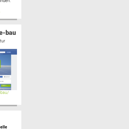
inden.“
n
e-bau
tur
ebau/
elle