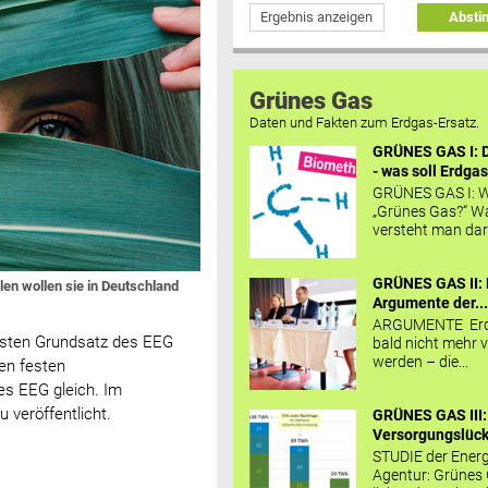
Ergebnis anzeigen
Abst
Grünes Gas
Daten und Fakten zum Erdgas-Ersatz.
GRÜNES GAS I: D
- was soll Erdgas
GRÜNES GAS I: W
„Grünes Gas?“ W
versteht man daru
GRÜNES GAS II: 
len wollen sie in Deutschland
Argumente der..
ARGUMENTE Erd
igsten Grundsatz des EEG
bald nicht mehr v
werden – die...
hen festen
es EEG gleich. Im
 veröffentlicht.
GRÜNES GAS III:
Versorgungslücke
STUDIE der Energ
Agentur: Grünes