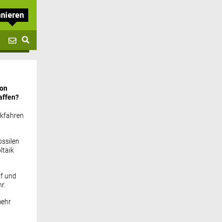
von
affen?
ckfahren
ssilen
ltaik
if und
r.
mehr