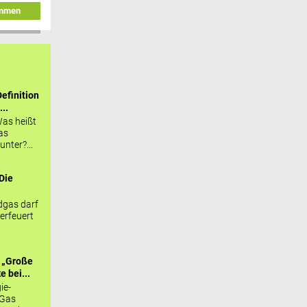
immen
efinition
...
as heißt
as
nter?...
Die
.
gas darf
erfeuert
 „Große
 bei...
ie-
 Gas