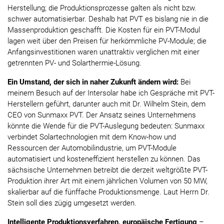
Herstellung; die Produktionsprozesse galten als nicht bzw.
schwer automatisierbar. Deshalb hat PVT es bislang nie in die
Massenproduktion geschafft. Die Kosten für ein PVT-Modul
lagen weit über den Preisen für herkömmliche PV-Module; die
Anfangsinvestitionen waren unattraktiv verglichen mit einer
getrennten PV- und Solarthermie-Lösung.
Ein Umstand, der sich in naher Zukunft ändern wird:
Bei
meinem Besuch auf der Intersolar habe ich Gespräche mit PVT-
Herstellern geführt, darunter auch mit Dr. Wilhelm Stein, dem
CEO von Sunmaxx PVT. Der Ansatz seines Unternehmens
könnte die Wende für die PVT-Auslegung bedeuten: Sunmaxx
verbindet Solartechnologien mit dem Know-how und
Ressourcen der Automobilindustrie, um PVT-Module
automatisiert und kosteneffizient herstellen zu können. Das
sächsische Unternehmen betreibt die derzeit weltgrößte PVT-
Produktion ihrer Art mit einem jährlichen Volumen von 50 MW,
skalierbar auf die fünffache Produktionsmenge. Laut Herrn Dr.
Stein soll dies zügig umgesetzt werden.
Intelligente Produktionsverfahren, europäische Fertigung
–