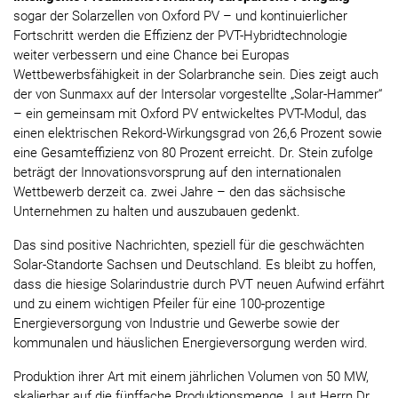
sogar der Solarzellen von Oxford PV – und kontinuierlicher
Fortschritt werden die Effizienz der PVT-Hybridtechnologie
weiter verbessern und eine Chance bei Europas
Wettbewerbsfähigkeit in der Solarbranche sein. Dies zeigt auch
der von Sunmaxx auf der Intersolar vorgestellte „Solar-Hammer“
– ein gemeinsam mit Oxford PV entwickeltes PVT-Modul, das
einen elektrischen Rekord-Wirkungsgrad von 26,6 Prozent sowie
eine Gesamteffizienz von 80 Prozent erreicht. Dr. Stein zufolge
beträgt der Innovationsvorsprung auf den internationalen
Wettbewerb derzeit ca. zwei Jahre – den das sächsische
Unternehmen zu halten und auszubauen gedenkt.
Das sind positive Nachrichten, speziell für die geschwächten
Solar-Standorte Sachsen und Deutschland. Es bleibt zu hoffen,
dass die hiesige Solarindustrie durch PVT neuen Aufwind erfährt
und zu einem wichtigen Pfeiler für eine 100-prozentige
Energieversorgung von Industrie und Gewerbe sowie der
kommunalen und häuslichen Energieversorgung werden wird.
Produktion ihrer Art mit einem jährlichen Volumen von 50 MW,
skalierbar auf die fünffache Produktionsmenge. Laut Herrn Dr.