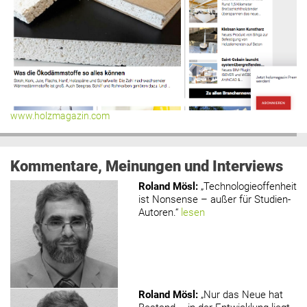
www.holzmagazin.com
Kommentare, Meinungen und Interviews
Roland Mösl
:
„Technologieoffenheit
ist Nonsense – außer für Studien-
Autoren.“
lesen
Roland Mösl
:
„Nur das Neue hat