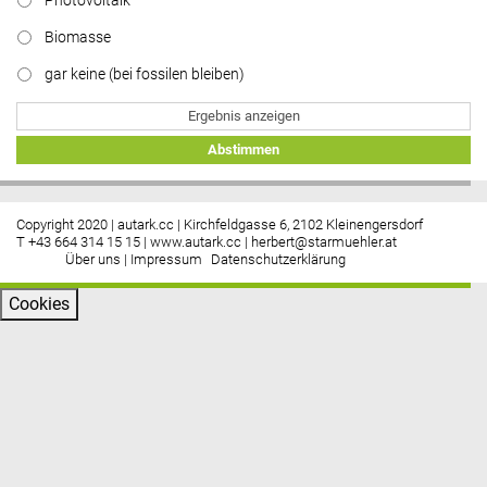
Photovoltaik
Biomasse
gar keine (bei fossilen bleiben)
Ergebnis anzeigen
Abstimmen
Copyright 2020 | autark.cc | Kirchfeldgasse 6, 2102 Kleinengersdorf
T +43 664 314 15 15 |
www.autark.cc
|
herbert@starmuehler.at
Über uns
|
Impressum
Datenschutzerklärung
Cookies