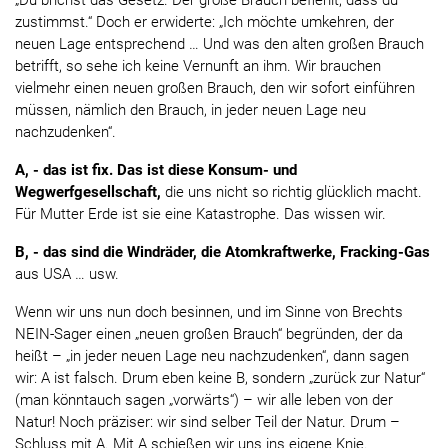
„Du brichst das Gesetz. Der große Brauch befiehlt, dass du
zustimmst.“ Doch er erwiderte: „Ich möchte umkehren, der
neuen Lage entsprechend … Und was den alten großen Brauch
betrifft, so sehe ich keine Vernunft an ihm. Wir brauchen
vielmehr einen neuen großen Brauch, den wir sofort einführen
müssen, nämlich den Brauch, in jeder neuen Lage neu
nachzudenken“.
A, - das ist fix. Das ist diese Konsum- und
Wegwerfgesellschaft,
die uns nicht so richtig glücklich macht.
Für Mutter Erde ist sie eine Katastrophe. Das wissen wir.
B, - das sind die Windräder, die Atomkraftwerke, Fracking-Gas
aus USA … usw.
Wenn wir uns nun doch besinnen, und im Sinne von Brechts
NEIN-Sager einen „neuen großen Brauch“ begründen, der da
heißt – „in jeder neuen Lage neu nachzudenken“, dann sagen
wir: A ist falsch. Drum eben keine B, sondern „zurück zur Natur“
(man könntauch sagen „vorwärts“) – wir alle leben von der
Natur! Noch präziser: wir sind selber Teil der Natur. Drum –
Schluss mit A. Mit A schießen wir uns ins eigene Knie.