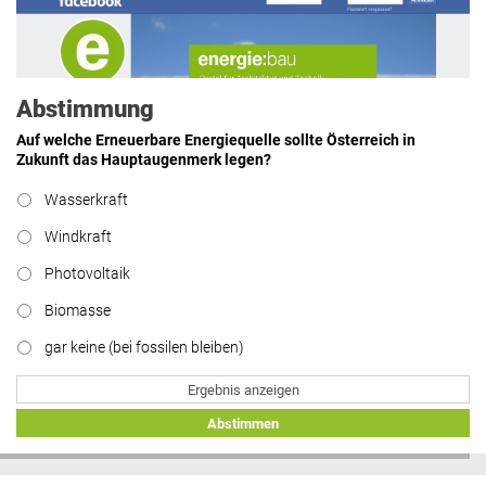
Kasse machen statt neue Produkte
erfinden.“
lesen
Abstimmung
Auf welche Erneuerbare Energiequelle sollte Österreich in
Zukunft das Hauptaugenmerk legen?
Hier geht’s zu allen Kommentaren
Wasserkraft
https://www.facebook.com/energiebau/
Windkraft
Photovoltaik
Biomasse
gar keine (bei fossilen bleiben)
Ergebnis anzeigen
Abstimmen