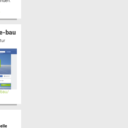
inden.“
n
e-bau
tur
ebau/
elle