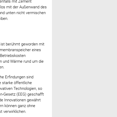
enfalls mit Zement
nlos mit der Außenwand des
und unten nicht vermischen
iben.
t ist berühmt geworden mit
lpmembranspeicher eines
 Betriebskosten
rom und Wärme rund um die
en.
he Erfindungen sind
 starke öffentliche
vativen Technologien, so
en-Gesetz (EEG) geschafft
de Innovationen gewährt
ern können ganz ohne
t verwirklichen.