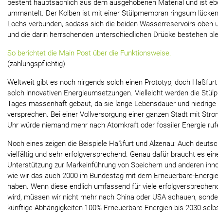
besteht hauptsächlich aus dem ausgehobenen Material und ist eb
ummantelt. Der Kolben ist mit einer Stülpmembran ringsum lücke
Lochs verbunden, sodass sich die beiden Wasserreservoirs oben 
und die darin herrschenden unterschiedlichen Drücke bestehen ble
So berichtet die Main Post über die Funktionsweise.
(zahlungspflichtig)
Weltweit gibt es noch nirgends solch einen Prototyp, doch Haßfur
solch innovativen Energieumsetzungen. Vielleicht werden die Stü
Tages massenhaft gebaut, da sie lange Lebensdauer und niedrige
versprechen. Bei einer Vollversorgung einer ganzen Stadt mit St
Uhr würde niemand mehr nach Atomkraft oder fossiler Energie ruf
Noch eines zeigen die Beispiele Haßfurt und Alzenau: Auch deutsc
vielfältig und sehr erfolgversprechend. Genau dafür braucht es eine
Unterstützung zur Markeinführung von Speichern und anderen inno
wie wir das auch 2000 im Bundestag mit dem Erneuerbare-Energi
haben. Wenn diese endlich umfassend für viele erfolgversprechen
wird, müssen wir nicht mehr nach China oder USA schauen, sond
künftige Abhängigkeiten 100% Erneuerbare Energien bis 2030 selbs