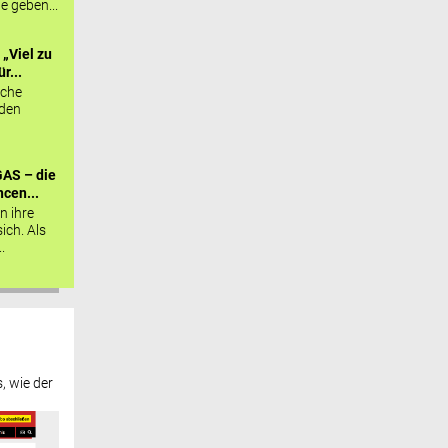
ie geben...
„Viel zu
r...
sche
 den
AS – die
cen...
n ihre
sich. Als
.
, wie der