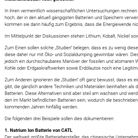
In ihren vermeintlich wissenschaftlichen Untersuchungen rechnen 
hoch, der in den aktuell gängigsten Batterien und Speichern verw
kommen sie dann häufig zum Ergebnis, dass die Energiewende nich
Im Mittelpunkt der Diskussionen stehen Lithium, Kobalt, Nickel so
Zum Einen sollen solche „Studien“ belegen, dass es zu wenig diese
diese daher nur mit Öko- und Sozialdumping gewinnbar wären. Di
jedoch ein durchschaubares Manöver der fossilen und atomaren W
Kohle oder Erdgaskraftwerken sowie Erdölautos noch eine Legitim
Zum Anderen ignorieren die „Studien“ oft ganz bewusst, dass es ei
gibt, die gänzlich andere Techniken und Materialen beinhalten als 
Batterien. Diese Alternativen sind aber steil am wachsen und wer
den im Markt befindlichen Batterien sein, wodurch die beschriebe
kommenden Jahren hinfällig werden.
Die folgenden drei Beispiele sollen dies dokumentieren:
1. Natrium Ion Batterie von CATL
Der weltweit größte Batteriehersteller, das chinesische Unterneh