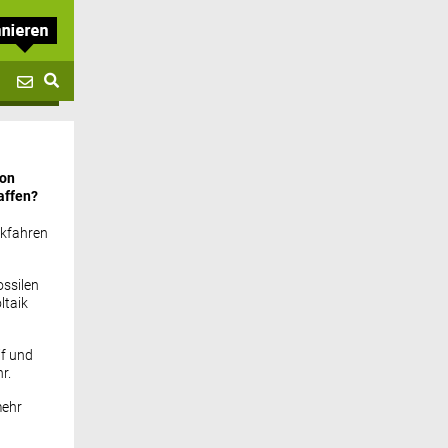
von
affen?
ckfahren
ssilen
ltaik
if und
r.
mehr