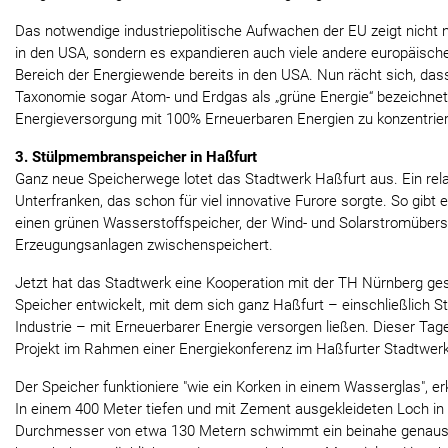
Das notwendige industriepolitische Aufwachen der EU zeigt nicht n
in den USA, sondern es expandieren auch viele andere europäis
Bereich der Energiewende bereits in den USA. Nun rächt sich, dass 
Taxonomie sogar Atom- und Erdgas als „grüne Energie“ bezeichnet h
Energieversorgung mit 100% Erneuerbaren Energien zu konzentrie
3. Stülpmembranspeicher in Haßfurt
Ganz neue Speicherwege lotet das Stadtwerk Haßfurt aus. Ein relat
Unterfranken, das schon für viel innovative Furore sorgte. So gibt 
einen grünen Wasserstoffspeicher, der Wind- und Solarstromüber
Erzeugungsanlagen zwischenspeichert.
Jetzt hat das Stadtwerk eine Kooperation mit der TH Nürnberg ge
Speicher entwickelt, mit dem sich ganz Haßfurt – einschließlich S
Industrie – mit Erneuerbarer Energie versorgen ließen. Dieser Ta
Projekt im Rahmen einer Energiekonferenz im Haßfurter Stadtwerk 
Der Speicher funktioniere "wie ein Korken in einem Wasserglas", er
In einem 400 Meter tiefen und mit Zement ausgekleideten Loch in
Durchmesser von etwa 130 Metern schwimmt ein beinahe genauso 