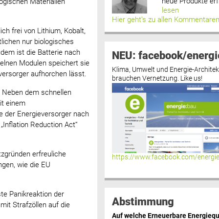
neue Produkte erf
ogischen Materialien
lesen
Hier geht’s zu allen Kommentare
ch frei von Lithium, Kobalt,
lichen nur biologisches
dem ist die Batterie nach
NEU: facebook/energi
elnen Modulen speichert sie
Klima, Umwelt und Energie-Architek
ersorger aufhorchen lässt.
brauchen Vernetzung. Like us!
t. Neben dem schnellen
it einem
ge der Energieversorger nach
Inflation Reduction Act“
zgründen erfreuliche
https://www.facebook.com/energi
gen, wie die EU
te Panikreaktion der
Abstimmung
mit Strafzöllen auf die
Auf welche Erneuerbare Energiequ