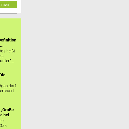
immen
efinition
...
as heißt
as
nter?...
Die
.
gas darf
erfeuert
 „Große
 bei...
ie-
 Gas