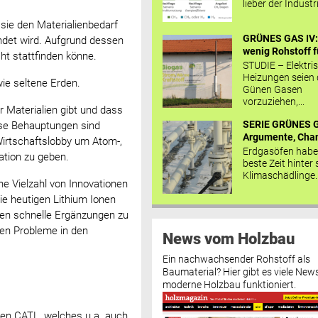
lieber der Industr
sie den Materialienbedarf
GRÜNES GAS IV: 
endet wird. Aufgrund dessen
wenig Rohstoff fü
t stattfinden könne.
STUDIE – Elektri
Heizungen seien
wie seltene Erden.
Günen Gasen
vorzuziehen,...
r Materialien gibt und dass
SERIE GRÜNES G
ese Behauptungen sind
Argumente, Chan
irtschaftslobby um Atom-,
Erdgasöfen habe
ation zu geben.
beste Zeit hinter 
Klimaschädlinge..
ne Vielzahl von Innovationen
die heutigen Lithium Ionen
den schnelle Ergänzungen zu
nen Probleme in den
News vom Holzbau
Ein nachwachsender Rohstoff als
Baumaterial? Hier gibt es viele News
moderne Holzbau funktioniert.
men CATL, welches u.a. auch