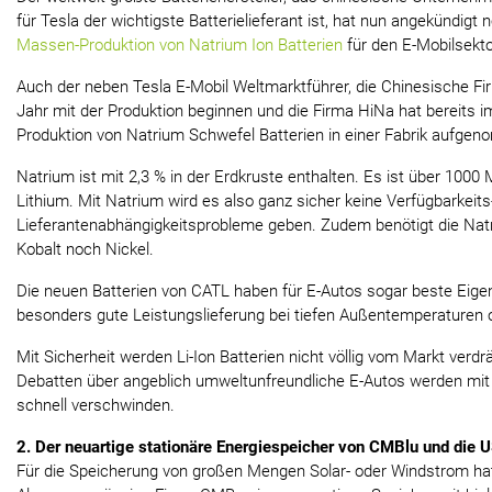
für Tesla der wichtigste Batterielieferant ist, hat nun angekündigt 
Massen-Produktion von Natrium Ion Batterien
für den E-Mobilsekto
Auch der neben Tesla E-Mobil Weltmarktführer, die Chinesische Fi
Jahr mit der Produktion beginnen und die Firma HiNa hat bereits i
Produktion von Natrium Schwefel Batterien in einer Fabrik aufge
Natrium ist mit 2,3 % in der Erdkruste enthalten. Es ist über 1000
Lithium. Mit Natrium wird es also ganz sicher keine Verfügbarkeit
Lieferantenabhängigkeitsprobleme geben. Zudem benötigt die Natr
Kobalt noch Nickel.
Die neuen Batterien von CATL haben für E-Autos sogar beste Eige
besonders gute Leistungslieferung bei tiefen Außentemperaturen o
Mit Sicherheit werden Li-Ion Batterien nicht völlig vom Markt verdr
Debatten über angeblich umweltunfreundliche E-Autos werden mit 
schnell verschwinden.
2. Der neuartige stationäre Energiespeicher von CMBlu und die
Für die Speicherung von großen Mengen Solar- oder Windstrom hat