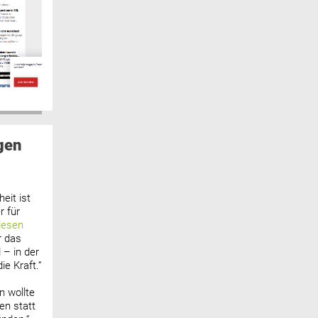
gen
eit ist
 für
lesen
r das
 – in der
ie Kraft.“
n wollte
n statt