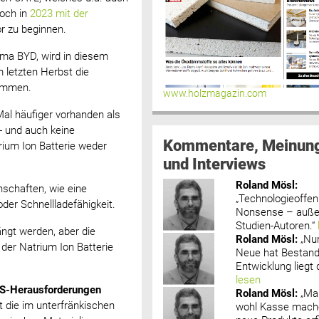
noch in
2023 mit der
r zu beginnen.
rma BYD, wird in diesem
m letzten Herbst die
nommen.
www.holzmagazin.com
 Mal häufiger vorhanden als
s- und auch keine
Kommentare, Meinun
ium Ion Batterie weder
und Interviews
Roland Mösl
:
nschaften, wie eine
„Technologieoffenh
der Schnellladefähigkeit.
Nonsense – außer
Studien-Autoren.“
ängt werden, aber die
Roland Mösl
:
„Nu
der Natrium Ion Batterie
Neue hat Bestand
Entwicklung liegt d
lesen
 US-Herausforderungen
Roland Mösl
:
„Ma
 die im unterfränkischen
wohl Kasse mache