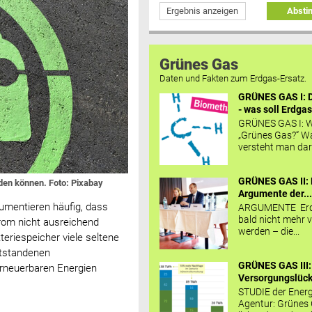
Ergebnis anzeigen
Abst
Grünes Gas
Daten und Fakten zum Erdgas-Ersatz.
GRÜNES GAS I: D
- was soll Erdgas
GRÜNES GAS I: W
„Grünes Gas?“ W
versteht man daru
GRÜNES GAS II: 
rden können. Foto: Pixabay
Argumente der..
umentieren häufig, dass
ARGUMENTE Erd
bald nicht mehr v
rom nicht ausreichend
werden – die...
riespeicher viele seltene
ntstandenen
GRÜNES GAS III:
rneuerbaren Energien
Versorgungslücke
STUDIE der Energ
Agentur: Grünes