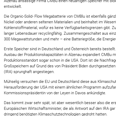
Alzenau ansässige Firma CMBu einen neuartigen Speicher mit biol
entwickelt.
Die Organic-Solid- Flow Megabatterie von CMBlu ist ebenfalls gänzli
Nickel oder anderen seltenen Materialien und beinhaltet im Wesent
Kohlenstoffmaterial, wofür es keine Verfügbarkeitsgrenzen gibt. Zu
langer Lebensdauer recyclingfähig. Zusammengeschaltet aus einz
300 Megawattstunden und mehr – eine Batteriegröße, die Energiev
Erste Speicher sind in Deutschland und Österreich bereits bestell
Ausbau der Produktionskapazitäten in Alzenau expandiert CMBu m
Produktionsstandort sogar schon in die USA. Dort ist die Nachfra
Großspeichern auf Grund des von Präsident Biden durchgesetzten „
(IRA) sprunghaft angestiegen.
Mühselig versuchen die EU und Deutschland diese aus Klimaschut
Herausforderung der USA mit einem ähnlichen Programm aufzufan
Kommissionspräsidentin von der Leyen in Davos ankündigte.
Das kommt zwar sehr spät, ist aber wesentlich besser also die ers
Europäischen Wirtschaftsminister, die als Antwort auf den IRA gar 
dringend benötigten Klimaschutztechnologien gedroht hatten.