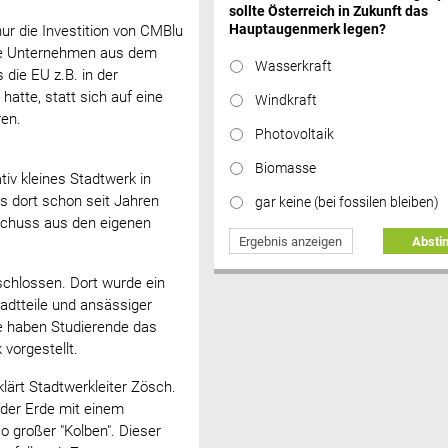
sollte Österreich in Zukunft das
Hauptaugenmerk legen?
ur die Investition von CMBlu
che Unternehmen aus dem
Wasserkraft
die EU z.B. in der
atte, statt sich auf eine
Windkraft
ren.
Photovoltaik
Biomasse
iv kleines Stadtwerk in
es dort schon seit Jahren
gar keine (bei fossilen bleiben)
schuss aus den eigenen
Ergebnis anzeigen
Abst
schlossen. Dort wurde ein
tadtteile und ansässiger
ge haben Studierende das
vorgestellt.
klärt Stadtwerkleiter Zösch.
 der Erde mit einem
großer "Kolben". Dieser