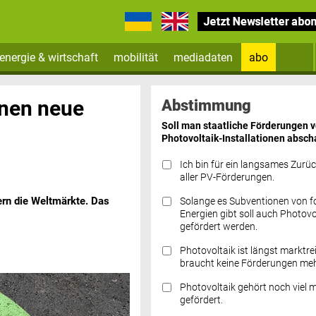
energie & wirtschaft
mobilität
mediadaten
abo
Zum Newsletter anmelden
nnen neue
Abstimmung
Soll man staatliche Förderungen 
Photovoltaik-Installationen absch
Ich bin für ein langsames Zurü
aller PV-Förderungen.
rn die Weltmärkte. Das
Solange es Subventionen von fo
Datenschutz FAQs
Energien gibt soll auch Photovo
gefördert werden.
Photovoltaik ist längst marktre
braucht keine Förderungen meh
Photovoltaik gehört noch viel 
gefördert.