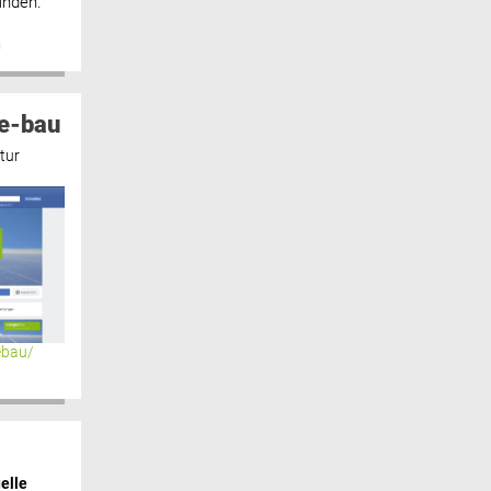
inden.“
n
e-bau
tur
ebau/
elle