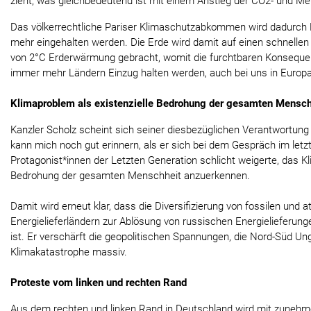
zieht, was gleichbedeutend ist mit einem Anstieg der CO2- und M
Das völkerrechtliche Pariser Klimaschutzabkommen wird dadurch 
mehr eingehalten werden. Die Erde wird damit auf einen schnelle
von 2°C Erderwärmung gebracht, womit die furchtbaren Konsequen
immer mehr Ländern Einzug halten werden, auch bei uns in Europa
Klimaproblem als existenzielle Bedrohung der gesamten Mensch
Kanzler Scholz scheint sich seiner diesbezüglichen Verantwortung 
kann mich noch gut erinnern, als er sich bei dem Gespräch im letz
Protagonist*innen der Letzten Generation schlicht weigerte, das Kl
Bedrohung der gesamten Menschheit anzuerkennen.
Damit wird erneut klar, dass die Diversifizierung von fossilen und 
Energielieferländern zur Ablösung von russischen Energielieferung
ist. Er verschärft die geopolitischen Spannungen, die Nord-Süd Ung
Klimakatastrophe massiv.
Proteste vom linken und rechten Rand
Aus dem rechten und linken Rand in Deutschland wird mit zuneh