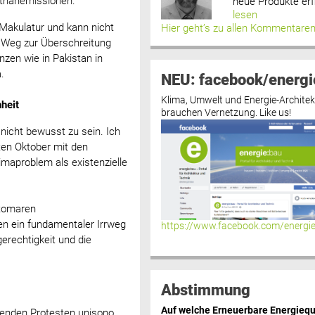
ethanemissionen.
neue Produkte erf
lesen
Makulatur und kann nicht
Hier geht’s zu allen Kommentare
n Weg zur Überschreitung
zen wie in Pakistan in
.
NEU: facebook/energi
Klima, Umwelt und Energie-Architek
heit
brauchen Vernetzung. Like us!
nicht bewusst zu sein. Ich
ten Oktober mit den
imaproblem als existenzielle
atomaren
en ein fundamentaler Irrweg
https://www.facebook.com/energi
erechtigkeit und die
Abstimmung
Auf welche Erneuerbare Energiequ
menden Protesten unisono