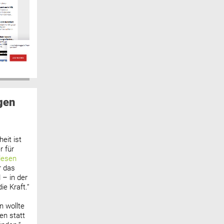
gen
eit ist
 für
lesen
r das
 – in der
ie Kraft.“
n wollte
n statt