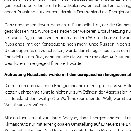
(die Rechtsradikalen und Linksradikalen waren sich selten so einig)
gegen Russland aufzuheben, damit in Deutschland die Energieno
Ganz abgesehen davon, dass es ja Putin selbst ist, der die Gaspipel
geschlossen hat, würde dies neben der weiteren Erdaufheizung nur
russische Aggression weiter auch aus dem Westen finanziert wür
Russlands, mit der Konsequenz, noch mehr junge Russen in den si
Ukraineaggression zu schicken, würde damit sogar noch aus dem 
finanziell unterstützt, genauso wie die weitere massive Aufrüstung
westlichem Energiegeld finanziert würde.
Aufrüstung Russlands wurde mit den europäischen Energieeinna
Die mit den europäischen Energieeinnahmen erfolgte massive Auf
letzten Jahrzehnte führt ja nicht nur zum Stärken der Aggression 
ist Russland der zweitgrößte Waffenexporteuer der Welt, womit auc
Welt finanziert würden.
All dies führt erneut zur klaren Analyse, dass Energiesicherheit, Fr
Klimaschutz nur mit einer globalen Umstellung auf Erneuerbare E
Sonnenstrahlen und Wind kann man schlicht keine Kriege führen, 