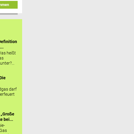
immen
efinition
...
as heißt
as
nter?...
Die
.
gas darf
erfeuert
 „Große
 bei...
ie-
 Gas