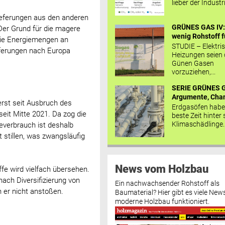
lieber der Industr
lieferungen aus den anderen
GRÜNES GAS IV: 
 Der Grund für die magere
wenig Rohstoff fü
 die Energiemengen an
STUDIE – Elektri
eferungen nach Europa
Heizungen seien
Günen Gasen
vorzuziehen,...
SERIE GRÜNES G
Argumente, Chan
 erst seit Ausbruch des
Erdgasöfen habe
eit Mitte 2021. Da zog die
beste Zeit hinter 
Klimaschädlinge..
ieverbrauch ist deshalb
 stillen, was zwangsläufig
News vom Holzbau
fe wird vielfach übersehen.
ach Diversifizierung von
Ein nachwachsender Rohstoff als
n er nicht anstoßen.
Baumaterial? Hier gibt es viele News
moderne Holzbau funktioniert.