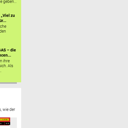
ie geben...
„Viel zu
r...
sche
 den
AS – die
cen...
n ihre
sich. Als
.
, wie der