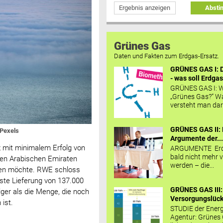
Ergebnis anzeigen
Abst
Grünes Gas
Daten und Fakten zum Erdgas-Ersatz.
GRÜNES GAS I: D
- was soll Erdgas
GRÜNES GAS I: W
„Grünes Gas?“ W
versteht man daru
GRÜNES GAS II: 
 Pexels
Argumente der..
z mit minimalem Erfolg von
ARGUMENTE Erd
bald nicht mehr v
ten Arabischen Emiraten
werden – die...
hnen möchte. RWE schloss
rste Lieferung von 137.000
GRÜNES GAS III:
ger als die Menge, die noch
Versorgungslücke
ist.
STUDIE der Energ
Agentur: Grünes