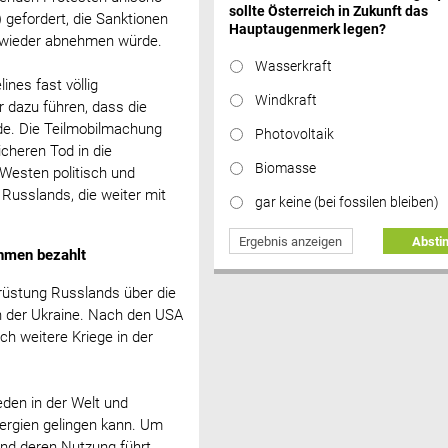
sollte Österreich in Zukunft das
 gefordert, die Sanktionen
Hauptaugenmerk legen?
t wieder abnehmen würde.
Wasserkraft
ines fast völlig
Windkraft
 dazu führen, dass die
de. Die Teilmobilmachung
Photovoltaik
cheren Tod in die
Biomasse
Westen politisch und
 Russlands, die weiter mit
gar keine (bei fossilen bleiben)
Ergebnis anzeigen
Abst
hmen bezahlt
rüstung Russlands über die
in der Ukraine. Nach den USA
h weitere Kriege in der
ieden in der Welt und
nergien gelingen kann. Um
und deren Nutzung führt