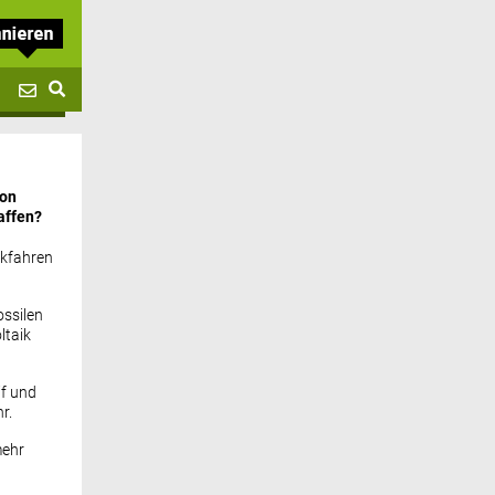
von
affen?
ckfahren
ssilen
ltaik
if und
r.
mehr