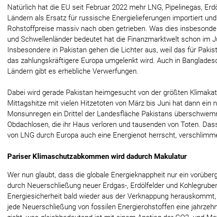
Natürlich hat die EU seit Februar 2022 mehr LNG, Pipelinegas, Er
Ländern als Ersatz für russische Energielieferungen importiert und
Rohstoffpreise massiv nach oben getrieben. Was dies insbesondere
und Schwellenländer bedeutet hat die Finanzmarktwelt schon im Ju
Insbesondere in Pakistan gehen die Lichter aus, weil das für Pak
das zahlungskräftigere Europa umgelenkt wird. Auch in Banglade
Ländern gibt es erhebliche Verwerfungen.
Dabei wird gerade Pakistan heimgesucht von der größten Klimakat
Mittagshitze mit vielen Hitzetoten von März bis Juni hat dann ein
Monsunregen ein Drittel der Landesfläche Pakistans überschwemmt
Obdachlosen, die ihr Haus verloren und tausenden von Toten. Das
von LNG durch Europa auch eine Energienot herrscht, verschlimmer
Pariser Klimaschutzabkommen wird dadurch Makulatur
Wer nun glaubt, dass die globale Energieknappheit nur ein vorüb
durch Neuerschließung neuer Erdgas-, Erdölfelder und Kohlegruben
Energiesicherheit bald wieder aus der Verknappung herauskommt, 
jede Neuerschließung von fossilen Energierohstoffen eine jahrze