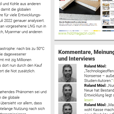
döl und Kohle aus anderen
 damit die globalen
 für viele Entwicklungs-
li 2022 genauer analysiert.
istan vorgesehene LNG nun in
sch, Myanmar und anderen
www.holzmagazin.com
astrophe: nach bis zu 50°C
Kommentare, Meinun
 nie dagewesener
und Interviews
 mit zig Millionen
s dort nun durch den Kauf
Roland Mösl
:
„Technologieoffenh
t die Not zusätzlich.
Nonsense – außer
Studien-Autoren.“
Roland Mösl
:
„Nu
Neue hat Bestand
ergehendes Phänomen sei und
Entwicklung liegt d
 die globale
lesen
übersieht vor allem, dass
Roland Mösl
:
„Ma
hntelange Nutzung nach sich
wohl Kasse mache