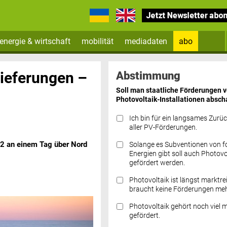
energie & wirtschaft
mobilität
mediadaten
abo
Zum Newsletter anmelden
ieferungen –
Abstimmung
Soll man staatliche Förderungen 
Photovoltaik-Installationen absch
Ich bin für ein langsames Zurü
aller PV-Förderungen.
2 an einem Tag über Nord
Solange es Subventionen von fo
Datenschutz FAQs
Energien gibt soll auch Photovo
gefördert werden.
Photovoltaik ist längst marktre
braucht keine Förderungen meh
Photovoltaik gehört noch viel 
gefördert.