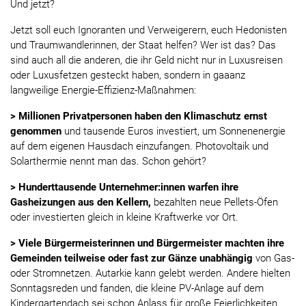
Und jetzt?
Jetzt soll euch Ignoranten und Verweigerern, euch Hedonisten
und Traumwandlerinnen, der Staat helfen? Wer ist das? Das
sind auch all die anderen, die ihr Geld nicht nur in Luxusreisen
oder Luxusfetzen gesteckt haben, sondern in gaaanz
langweilige Energie-Effizienz-Maßnahmen:
> Millionen Privatpersonen haben den Klimaschutz ernst
genommen
und tausende Euros investiert, um Sonnenenergie
auf dem eigenen Hausdach einzufangen. Photovoltaik und
Solarthermie nennt man das. Schon gehört?
> Hunderttausende Unternehmer:innen warfen ihre
Gasheizungen aus den Kellern,
bezahlten neue Pellets-Öfen
oder investierten gleich in kleine Kraftwerke vor Ort.
> Viele Bürgermeisterinnen und Bürgermeister machten ihre
Gemeinden teilweise oder fast zur Gänze unabhängig
von Gas-
oder Stromnetzen. Autarkie kann gelebt werden. Andere hielten
Sonntagsreden und fanden, die kleine PV-Anlage auf dem
Kindergartendach sei schon Anlass für große Feierlichkeiten.