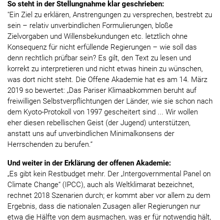
So steht in der Stellungnahme klar geschrieben:
"Ein Ziel zu erklären, Anstrengungen zu versprechen, bestrebt zu
sein – relativ unverbindlichen Formulierungen, bloße
Zielvorgaben und Willensbekundungen etc. letztlich ohne
Konsequenz für nicht erfüllende Regierungen – wie soll das
denn rechtlich prüfbar sein? Es gilt, den Text zu lesen und
korrekt zu interpretieren und nicht etwas hinein zu wünschen,
was dort nicht steht. Die Offene Akademie hat es am 14. März
2019 so bewertet: „Das Pariser Klimaabkommen beruht auf
freiwilligen Selbstverpflichtungen der Länder, wie sie schon nach
dem Kyoto-Protokoll von 1997 gescheitert sind ... Wir wollen
eher diesen rebellischen Geist (der Jugend) unterstützen,
anstatt uns auf unverbindlichen Minimalkonsens der
Herrschenden zu berufen.“
Und weiter in der Erklärung der offenen Akademie:
„Es gibt kein Restbudget mehr. Der „Intergovernmental Panel on
Climate Change“ (IPCC), auch als Weltklimarat bezeichnet,
rechnet 2018 Szenarien durch; er kommt aber vor allem zu dem
Ergebnis, dass die nationalen Zusagen aller Regierungen nur
etwa die Hälfte von dem ausmachen, was er für notwendig hält,