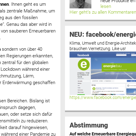
neue Produkte erf
innen
. Ihnen geht es um
lesen
 als zentrale Maßnahme, um
Hier geht’s zu allen Kommentare
eg aus den fossilen
e“. Genau das aber wird in
u von sauberen Erneuerbaren
NEU: facebook/energi
.
Klima, Umwelt und Energie-Architek
brauchen Vernetzung. Like us!
n
sondern von über 40
elen Regierungen erkannten,
zentral für den globalen
n Lockdown während einer
schmutzung, Lärm,
der Erderwärmung geschaffen
https://www.facebook.com/energi
sen Bereichen. Bislang ist
Einspruch dagegen,
uen, oder setze sich dafür
ensmitteln zu reduzieren.
Abstimmung
hkeit darauf hingewiesen,
 während einer Pandemie zu
Auf welche Erneuerbare Energiequ