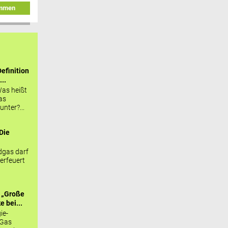
immen
efinition
...
as heißt
as
nter?...
Die
.
gas darf
erfeuert
 „Große
 bei...
ie-
 Gas