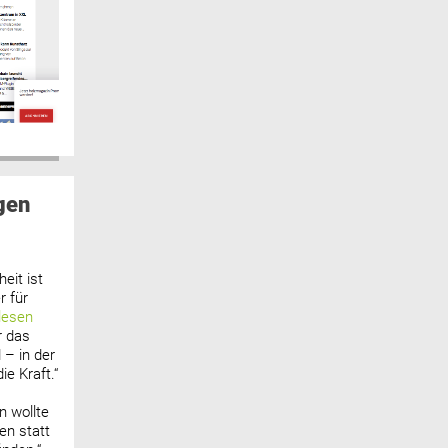
gen
eit ist
 für
lesen
r das
 – in der
ie Kraft.“
n wollte
n statt