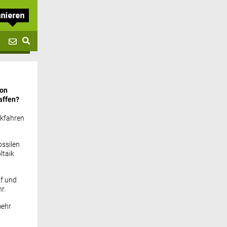
von
affen?
ckfahren
ssilen
ltaik
if und
r.
mehr