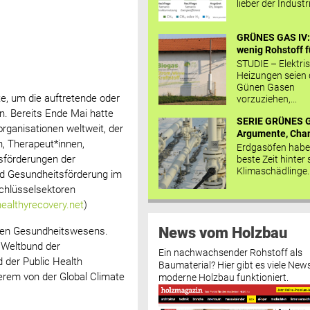
lieber der Industr
GRÜNES GAS IV: 
wenig Rohstoff fü
STUDIE – Elektri
Heizungen seien
Günen Gasen
e, um die auftretende oder
vorzuziehen,...
. Bereits Ende Mai hatte
SERIE GRÜNES G
ganisationen weltweit, der
Argumente, Chan
n, Therapeut*innen,
Erdgasöfen habe
tsförderungen der
beste Zeit hinter 
Klimaschädlinge..
d Gesundheitsförderung im
Schlüsselsektoren
healthyrecovery.net
)
News vom Holzbau
len Gesundheitswesens.
 Weltbund der
Ein nachwachsender Rohstoff als
 der Public Health
Baumaterial? Hier gibt es viele News
erem von der Global Climate
moderne Holzbau funktioniert.