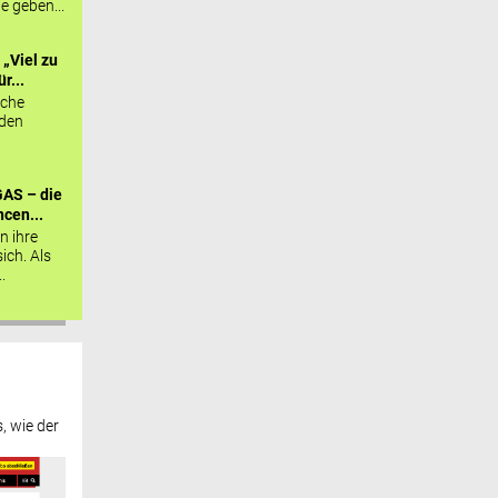
ie geben...
„Viel zu
r...
sche
 den
AS – die
cen...
n ihre
sich. Als
.
, wie der