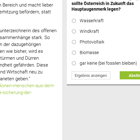
sollte Österreich in Zukunft das
m Bereich und macht lieber
Hauptaugenmerk legen?
hitzung befördern, statt
Wasserkraft
unterzeichnerin des offenen
Windkraft
 Zusammenhänge stark. So
Photovoltaik
in der dazugehörigen
en wie bisher, wird es
Biomasse
Stürmen und Dürren
gar keine (bei fossilen bleiben)
ndheit gefährden. Diese
und Wirtschaft neu zu
Ergebnis anzeigen
Abst
aneten geben.“
illionen-menschen-aus-dem-
e-sicherung-der-