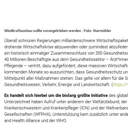
Windkraftausbau sollte vorangetrieben werden . Foto: Starmühler
Überall schnüren Regierungen milliardenschwere Wirtschaftspaket
drohende Wirtschaftskrise abzuwenden oder zumindest abzufedern
ein historisch einmaliger Zusammenschluss von 350 Gesundheitsor
40 Millionen Beschäftigte aus dem Gesundheitssektor – Ärzt*inne
Pflegende – vertritt, dazu aufgefordert, diese massiven Wirtschaf
kommenden Monate so auszurichten, dass Gesundheitsschutz un
Mittelpunkt aller Maßnahmen stehen. Das gelte vor allem für die 
Gesundheitswesen, Verkehr, Energie und Landwirtschaft. (
https://
Es handelt sich hierbei um die bislang größte Initiative
des globa
Unterzeichnet haben Aufruf unter anderem der Weltärztebund, der
Krankenschwestern und Krankenpfleger (ICN) und der Weltverband
Gesellschaften (WFPHA), Unterstützung kam zusätzlich unter and
and Health Alliance und der WHO.