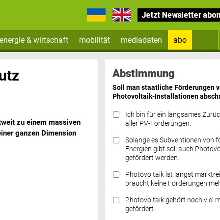
energie & wirtschaft
mobilität
mediadaten
abo
Zum Newsletter anmelden
utz
Abstimmung
Soll man staatliche Förderungen 
Photovoltaik-Installationen absch
Ich bin für ein langsames Zurü
weit zu einem massiven
aller PV-Förderungen.
seiner ganzen Dimension
Solange es Subventionen von fo
Datenschutz FAQs
Energien gibt soll auch Photovo
gefördert werden.
Photovoltaik ist längst marktre
braucht keine Förderungen meh
Photovoltaik gehört noch viel 
gefördert.