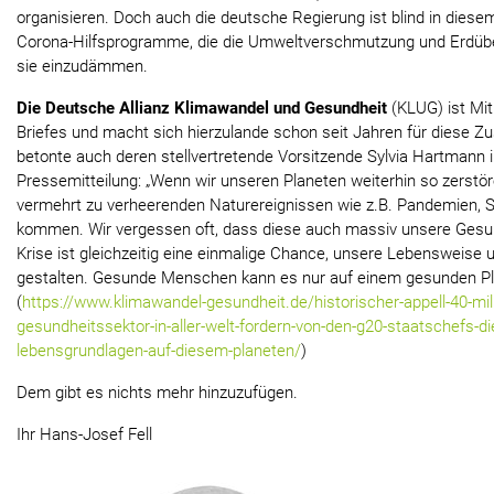
organisieren. Doch auch die deutsche Regierung ist blind in diese
Corona-Hilfsprogramme, die die Umweltverschmutzung und Erdüber
sie einzudämmen.
Die Deutsche Allianz Klimawandel und Gesundheit
(KLUG) ist Mit
Briefes und macht sich hierzulande schon seit Jahren für diese
betonte auch deren stellvertretende Vorsitzende Sylvia Hartmann 
Pressemitteilung: „Wenn wir unseren Planeten weiterhin so zerstör
vermehrt zu verheerenden Naturereignissen wie z.B. Pandemien, 
kommen. Wir vergessen oft, dass diese auch massiv unsere Gesu
Krise ist gleichzeitig eine einmalige Chance, unsere Lebensweise 
gestalten. Gesunde Menschen kann es nur auf einem gesunden Pl
(
https://www.klimawandel-gesundheit.de/historischer-appell-40-m
gesundheitssektor-in-aller-welt-fordern-von-den-g20-staatschefs-di
lebensgrundlagen-auf-diesem-planeten/
)
Dem gibt es nichts mehr hinzuzufügen.
Ihr Hans-Josef Fell