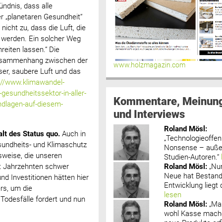
ündnis, dass alle
 „planetaren Gesundheit“
icht zu, dass die Luft, die
t werden. Ein solcher Weg
reiten lassen.“ Die
 Zusammenhang zwischen der
www.holzmagazin.com
ser, saubere Luft und das
://www.klimawandel-
gesundheitssektor-in-aller-
Kommentare, Meinun
ndlagen-auf-diesem-
und Interviews
Roland Mösl
:
lt des Status quo.
Auch in
„Technologieoffenh
sundheits- und Klimaschutz
Nonsense – außer
sweise, die unseren
Studien-Autoren.“
Roland Mösl
:
„Nu
t Jahrzehnten schwer
Neue hat Bestand
d Investitionen hätten hier
Entwicklung liegt d
rs, um die
lesen
e Todesfälle fordert und nun
Roland Mösl
:
„Ma
wohl Kasse mache