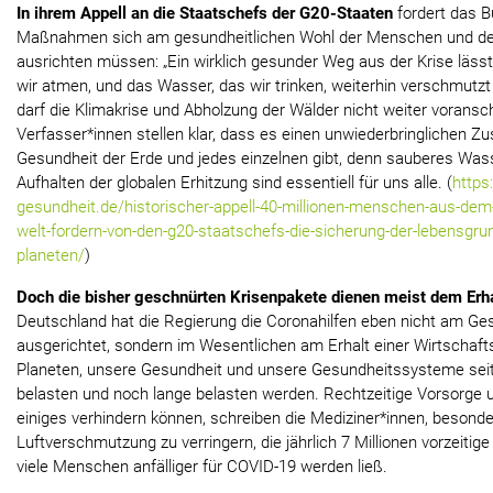
In ihrem Appell an die Staatschefs der G20-Staaten
fordert das B
Maßnahmen sich am gesundheitlichen Wohl der Menschen und der
ausrichten müssen: „Ein wirklich gesunder Weg aus der Krise lässt n
wir atmen, und das Wasser, das wir trinken, weiterhin verschmutz
darf die Klimakrise und Abholzung der Wälder nicht weiter voransch
Verfasser*innen stellen klar, dass es einen unwiederbringlichen
Gesundheit der Erde und jedes einzelnen gibt, denn sauberes Was
Aufhalten der globalen Erhitzung sind essentiell für uns alle. (
https
gesundheit.de/historischer-appell-40-millionen-menschen-aus-dem-
welt-fordern-von-den-g20-staatschefs-die-sicherung-der-lebensgru
planeten/
)
Doch die bisher geschnürten Krisenpakete dienen meist dem Erha
Deutschland hat die Regierung die Coronahilfen eben nicht am Ge
ausgerichtet, sondern im Wesentlichen am Erhalt einer Wirtschaft
Planeten, unsere Gesundheit und unsere Gesundheitssysteme sei
belasten und noch lange belasten werden. Rechtzeitige Vorsorge un
einiges verhindern können, schreiben die Mediziner*innen, besonde
Luftverschmutzung zu verringern, die jährlich 7 Millionen vorzeitig
viele Menschen anfälliger für COVID-19 werden ließ.