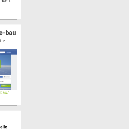
inden.“
n
e-bau
tur
ebau/
elle