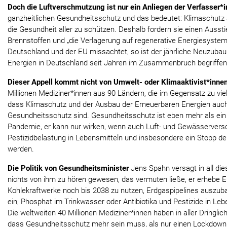
Doch die Luftverschmutzung ist nur ein Anliegen der Verfasser*
ganzheitlichen Gesundheitsschutz und das bedeutet: Klimaschutz
die Gesundheit aller zu schützen. Deshalb fordern sie einen Aussti
Brennstoffen und „die Verlagerung auf regenerative Energiesystem
Deutschland und der EU missachtet, so ist der jährliche Neuzuba
Energien in Deutschland seit Jahren im Zusammenbruch begriffen
Dieser Appell kommt nicht von Umwelt- oder Klimaaktivist*inne
Millionen Mediziner*innen aus 90 Ländern, die im Gegensatz zu vi
dass Klimaschutz und der Ausbau der Erneuerbaren Energien auch 
Gesundheitsschutz sind. Gesundheitsschutz ist eben mehr als ei
Pandemie, er kann nur wirken, wenn auch Luft- und Gewässerver
Pestizidbelastung in Lebensmitteln und insbesondere ein Stopp 
werden.
Die Politik von Gesundheitsminister
Jens Spahn versagt in all die
nichts von ihm zu hören gewesen, das vermuten ließe, er erhebe 
Kohlekraftwerke noch bis 2038 zu nutzen, Erdgaspipelines auszuba
ein, Phosphat im Trinkwasser oder Antibiotika und Pestizide in Leb
Die weltweiten 40 Millionen Mediziner*innen haben in aller Dringlic
dass Gesundheitsschutz mehr sein muss, als nur einen Lockdown