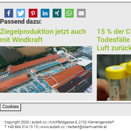
Passend dazu:
Ziegelproduktion jetzt auch
15 % der 
mit Windkraft
Todesfälle
Luft zurüc
Cookies
Copyright 2020 | autark.cc | Kirchfeldgasse 6, 2102 Kleinengersdorf
T +43 664 314 15 15 |
www.autark.cc
|
herbert@starmuehler.at