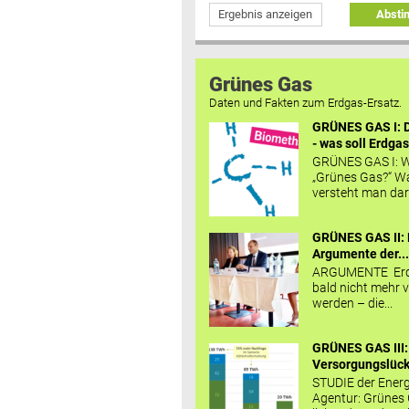
Ergebnis anzeigen
Abst
Grünes Gas
Daten und Fakten zum Erdgas-Ersatz.
GRÜNES GAS I: D
- was soll Erdgas
GRÜNES GAS I: W
„Grünes Gas?“ W
versteht man daru
GRÜNES GAS II: 
Argumente der..
ARGUMENTE Erd
bald nicht mehr v
werden – die...
GRÜNES GAS III:
Versorgungslücke
STUDIE der Energ
Agentur: Grünes