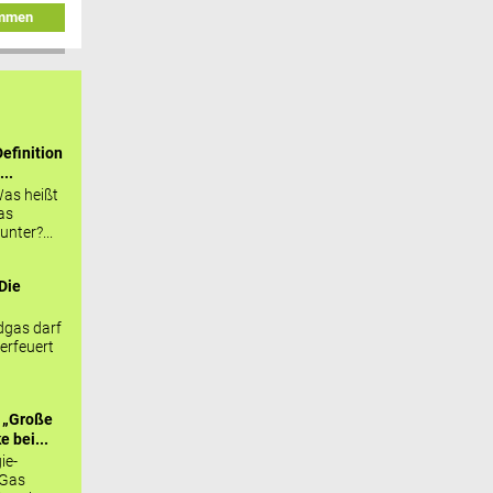
immen
efinition
...
as heißt
as
nter?...
Die
.
gas darf
erfeuert
 „Große
 bei...
ie-
 Gas