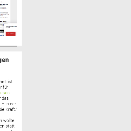
gen
eit ist
 für
lesen
r das
 – in der
ie Kraft.“
n wollte
n statt