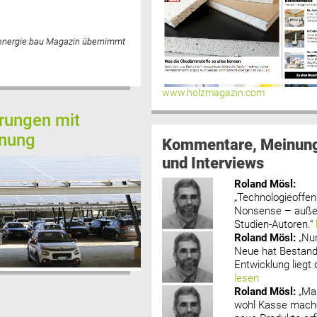
 energie:bau Magazin übernimmt
www.holzmagazin.com
rungen mit
nnung
Kommentare, Meinun
und Interviews
Roland Mösl
:
„Technologieoffenh
Nonsense – außer
Studien-Autoren.“
Roland Mösl
:
„Nu
Neue hat Bestand
Entwicklung liegt d
lesen
Roland Mösl
:
„Ma
wohl Kasse mache