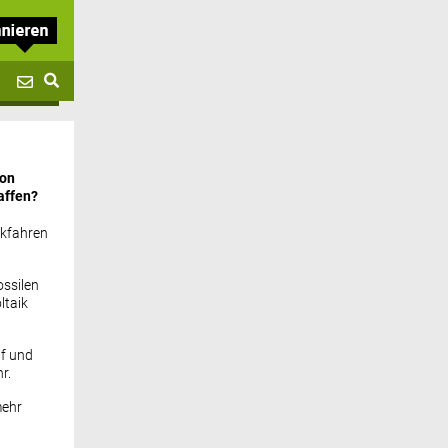
von
affen?
ckfahren
ssilen
ltaik
if und
r.
mehr