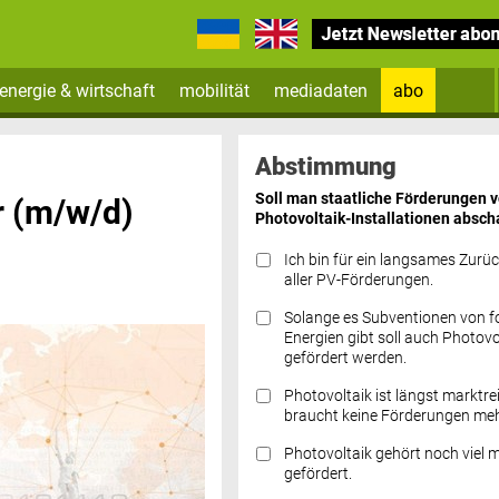
energie & wirtschaft
mobilität
mediadaten
abo
Zum Newsletter anmelden
Abstimmung
Soll man staatliche Förderungen 
r (m/w/d)
Photovoltaik-Installationen absch
Ich bin für ein langsames Zurü
aller PV-Förderungen.
Solange es Subventionen von fo
Datenschutz FAQs
Energien gibt soll auch Photovo
gefördert werden.
Photovoltaik ist längst marktre
braucht keine Förderungen meh
Photovoltaik gehört noch viel 
gefördert.