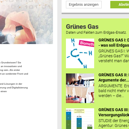
Ergebnis anzeigen
Abst
Grünes Gas
Daten und Fakten zum Erdgas-Ersatz.
GRÜNES GAS I: D
- was soll Erdgas
GRÜNES GAS I: W
„Grünes Gas?“ W
versteht man daru
GRÜNES GAS II: 
Argumente der..
ARGUMENTE Erd
bald nicht mehr v
werden – die...
GRÜNES GAS III:
Versorgungslücke
STUDIE der Energ
Agentur: Grünes