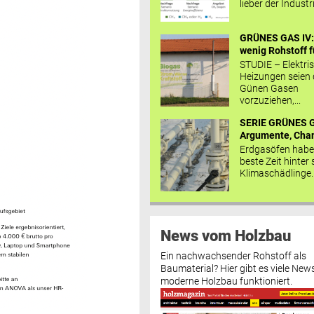
lieber der Industr
GRÜNES GAS IV: 
wenig Rohstoff fü
STUDIE – Elektri
Heizungen seien
Günen Gasen
vorzuziehen,...
SERIE GRÜNES G
Argumente, Chan
Erdgasöfen habe
beste Zeit hinter 
Klimaschädlinge..
News vom Holzbau
Ein nachwachsender Rohstoff als
Baumaterial? Hier gibt es viele News
moderne Holzbau funktioniert.