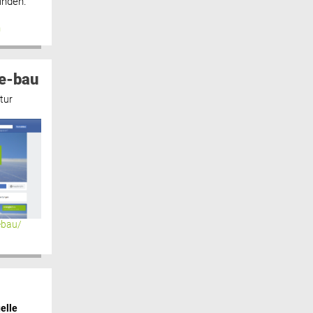
inden.“
n
e-bau
tur
ebau/
elle