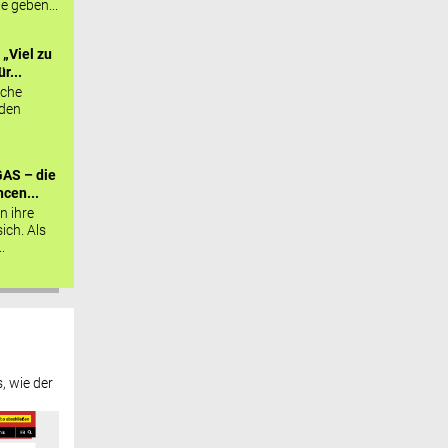
ie geben...
„Viel zu
r...
sche
 den
AS – die
cen...
n ihre
sich. Als
.
, wie der