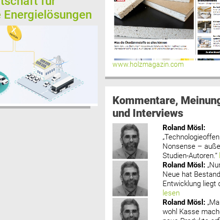
tschaft für
te Energielösungen
www.holzmagazin.com
Kommentare, Meinun
und Interviews
Roland Mösl
:
„Technologieoffenh
Nonsense – außer
Studien-Autoren.“
Roland Mösl
:
„Nu
Neue hat Bestand
Entwicklung liegt d
lesen
Roland Mösl
:
„Ma
wohl Kasse mache