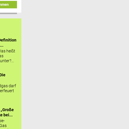
immen
efinition
...
as heißt
as
nter?...
Die
.
gas darf
erfeuert
 „Große
 bei...
ie-
 Gas