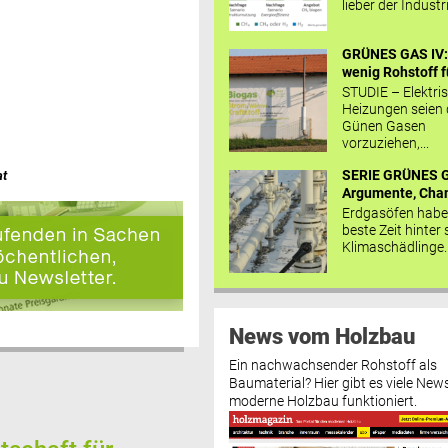
lieber der Industr
GRÜNES GAS IV: 
wenig Rohstoff fü
STUDIE – Elektri
Heizungen seien
Günen Gasen
vorzuziehen,...
SERIE GRÜNES G
at
Argumente, Chan
Erdgasöfen habe
beste Zeit hinter 
Klimaschädlinge..
News vom Holzbau
Ein nachwachsender Rohstoff als
Baumaterial? Hier gibt es viele News
moderne Holzbau funktioniert.