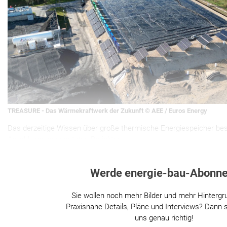
TREASURE - Das Wärmekraftwerk der Zukunft © AEE / Euros Energy
Das derzeitige Wissen über große thermische Energiespeicher besc
Anzahl von umgesetzten Projekten.
Werde energie-bau-Abonne
Sie wollen noch mehr Bilder und mehr Hintergr
Praxisnahe Details, Pläne und Interviews? Dann s
uns genau richtig!