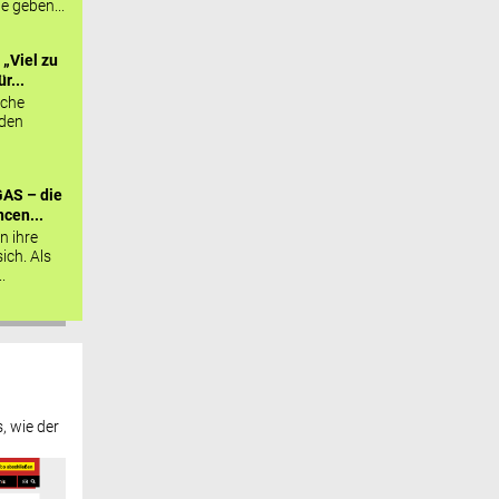
ie geben...
„Viel zu
r...
sche
 den
AS – die
cen...
n ihre
sich. Als
.
, wie der