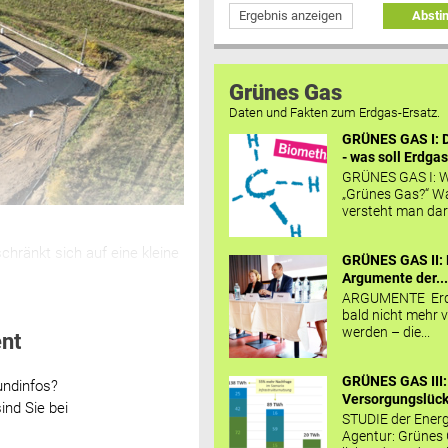
Ergebnis anzeigen
Abst
Grünes Gas
Daten und Fakten zum Erdgas-Ersatz.
GRÜNES GAS I: D
- was soll Erdgas
GRÜNES GAS I: W
„Grünes Gas?“ W
versteht man daru
hränkt sich auf eine kleine
GRÜNES GAS II: 
Argumente der..
ARGUMENTE Erd
bald nicht mehr v
werden – die...
nt
GRÜNES GAS III:
undinfos?
Versorgungslücke
ind Sie bei
STUDIE der Energ
Agentur: Grünes