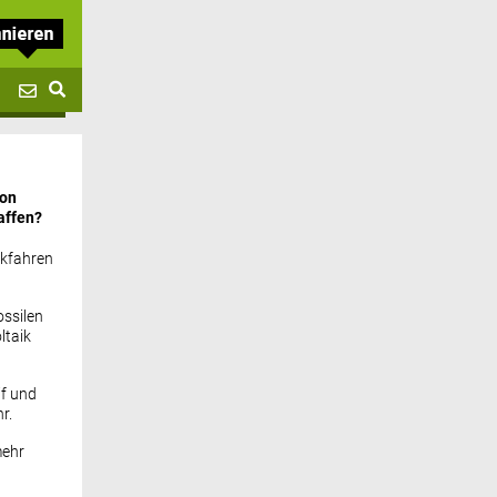
von
affen?
ckfahren
ssilen
ltaik
if und
r.
mehr