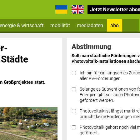
energie & wirtschaft
mobilität
mediadaten
abo
Zum Newsletter anmelden
r-
Abstimmung
Soll man staatliche Förderungen 
 Städte
Photovoltaik-Installationen absch
Ich bin für ein langsames Zurü
aller PV-Förderungen.
n Großprojektes statt.
Solange es Subventionen von fo
Datenschutz FAQs
Energien gibt soll auch Photovo
gefördert werden.
Photovoltaik ist längst marktre
braucht keine Förderungen meh
Photovoltaik gehört noch viel 
gefördert.