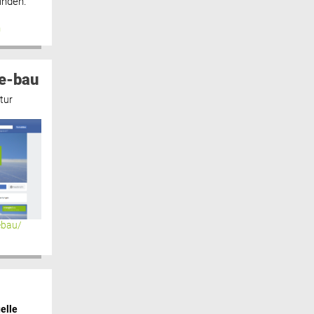
inden.“
n
e-bau
tur
ebau/
elle