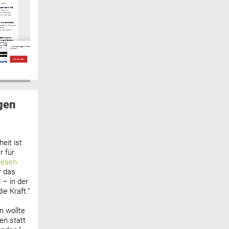
gen
eit ist
 für
lesen
r das
 – in der
ie Kraft.“
n wollte
n statt