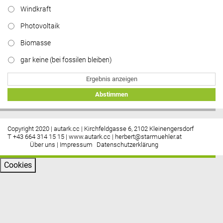
Windkraft
Photovoltaik
Biomasse
gar keine (bei fossilen bleiben)
Ergebnis anzeigen
Abstimmen
Copyright 2020 | autark.cc | Kirchfeldgasse 6, 2102 Kleinengersdorf
T +43 664 314 15 15 |
www.autark.cc
|
herbert@starmuehler.at
Über uns
|
Impressum
Datenschutzerklärung
Cookies