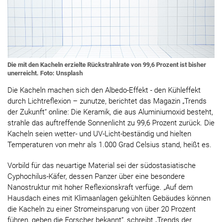
Die mit den Kacheln erzielte Rückstrahlrate von 99,6 Prozent ist bisher
unerreicht. Foto: Unsplash
Die Kacheln machen sich den Albedo-Effekt - den Kühleffekt
durch Lichtreflexion – zunutze, berichtet das Magazin „Trends
der Zukunft“ online: Die Keramik, die aus Aluminiumoxid besteht,
strahle das auftreffende Sonnenlicht zu 99,6 Prozent zurück. Die
Kacheln seien wetter- und UV-Licht-beständig und hielten
Temperaturen von mehr als 1.000 Grad Celsius stand, heißt es.
Vorbild für das neuartige Material sei der südostasiatische
Cyphochilus-Käfer, dessen Panzer über eine besondere
Nanostruktur mit hoher Reflexionskraft verfüge. „Auf dem
Hausdach eines mit Klimaanlagen gekühlten Gebäudes können
die Kacheln zu einer Stromeinsparung von über 20 Prozent
führen, geben die Forscher bekannt“, schreibt „Trends der