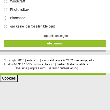
Windkraft
Photovoltaik
Biomasse
gar keine (bei fossilen bleiben)
Ergebnis anzeigen
Abstimmen
Copyright 2020 | autark.cc | Kirchfeldgasse 6, 2102 Kleinengersdorf
T +43 664 314 15 15 |
www.autark.cc
|
herbert@starmuehler.at
Über uns
|
Impressum
Datenschutzerklärung
Cookies