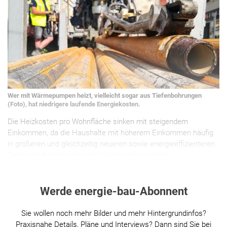
Wer mit Wärmepumpen heizt, vielleicht sogar aus Tiefenbohrungen
(Foto), hat niedrigere laufende Energiekosten.
Die Heizkosten pro Wohnfläche sinken mit steigendem
Einkommen, da die Haushalte mit höherem Einkommen häufig
in größeren und gleichzeitig neueren sowie energieeffizienteren
Gebäuden beziehungsweise Wohnungen wohnen.
Werde energie-bau-Abonnent
Sie wollen noch mehr Bilder und mehr Hintergrundinfos?
Praxisnahe Details, Pläne und Interviews? Dann sind Sie bei