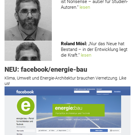
ist Nonsense – außer für Studien-
Autoren.“
lesen
www.holzmagazin.com
Roland Mösl
:
„Nur das Neue hat
Bestand – in der Entwicklung liegt
die Kraft.“
lesen
NEU: facebook/energie-bau
Klima, Umwelt und Energie-Architektur brauchen Vernetzung. Like
us!
Roland Mösl
:
„Man wollte wohl
Kasse machen statt neue Produkte
erfinden.“
lesen