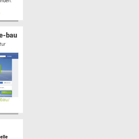
inden.“
n
e-bau
tur
ebau/
elle