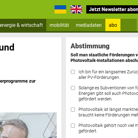
energie & wirtschaft
mobilität
mediadaten
abo
Zum Newsletter anmelden
 und
Abstimmung
Soll man staatliche Förderungen 
Photovoltaik-Installationen absch
Ich bin für ein langsames Zurü
aller PV-Förderungen.
örderprogramme zur
Solange es Subventionen von fo
Datenschutz FAQs
Energien gibt soll auch Photovo
gefördert werden.
Photovoltaik ist längst marktre
braucht keine Förderungen meh
Photovoltaik gehört noch viel 
gefördert.