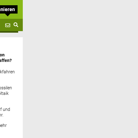
von
affen?
ckfahren
ssilen
ltaik
if und
r.
mehr