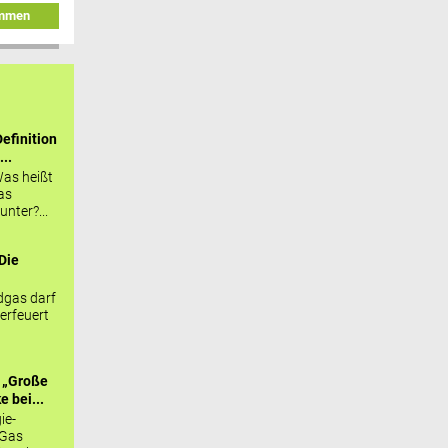
immen
efinition
...
as heißt
as
nter?...
Die
.
gas darf
erfeuert
 „Große
 bei...
ie-
 Gas