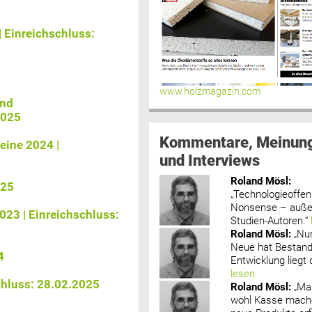
 Einreichschluss:
www.holzmagazin.com
und
2025
Kommentare, Meinun
eine 2024 |
und Interviews
Roland Mösl
:
025
„Technologieoffenh
Nonsense – außer
23 | Einreichschluss:
Studien-Autoren.“
Roland Mösl
:
„Nu
Neue hat Bestand
4
Entwicklung liegt d
lesen
chluss: 28.02.2025
Roland Mösl
:
„Ma
wohl Kasse mache