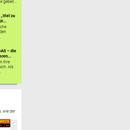
ie geben...
„Viel zu
r...
sche
 den
AS – die
cen...
n ihre
sich. Als
.
, wie der