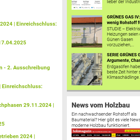
lieber der Industr
GRÜNES GAS IV: 
wenig Rohstoff fü
024 | Einreichschluss:
STUDIE – Elektri
Heizungen seien
Günen Gasen
17.04.2025
vorzuziehen,...
SERIE GRÜNES G
Argumente, Chan
Erdgasöfen habe
n - 2. Ausschreibung
beste Zeit hinter 
Klimaschädlinge..
| Einreichschluss:
News vom Holzbau
ichphasen 29.11.2024 |
Ein nachwachsender Rohstoff als
Baumaterial? Hier gibt es viele News
25
moderne Holzbau funktioniert.
trieben 2024 |