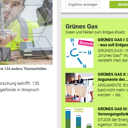
Ergebnis anzeigen
Abst
Grünes Gas
Daten und Fakten zum Erdgas-Ersatz.
GRÜNES GAS I: D
- was soll Erdgas
GRÜNES GAS I: W
„Grünes Gas?“ W
versteht man daru
wie 134 andere Themenfelder.
GRÜNES GAS II: 
Argumente der..
schung betrifft. 135
ARGUMENTE Erd
giefonds in Anspruch
bald nicht mehr v
werden – die...
GRÜNES GAS III:
Versorgungslücke
STUDIE der Energ
Agentur: Grünes