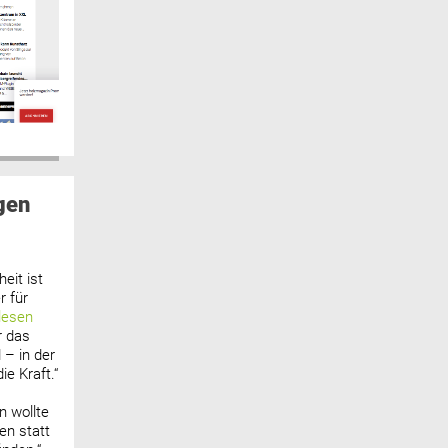
gen
eit ist
 für
lesen
r das
 – in der
ie Kraft.“
n wollte
n statt