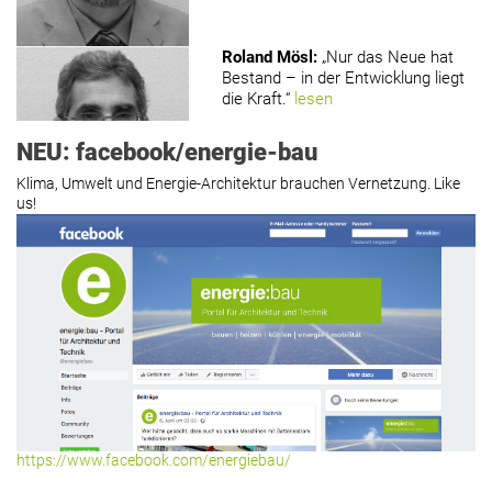
Roland Mösl
:
„Nur das Neue hat
Bestand – in der Entwicklung liegt
die Kraft.“
lesen
NEU: facebook/energie-bau
Klima, Umwelt und Energie-Architektur brauchen Vernetzung. Like
us!
Roland Mösl
:
„Man wollte wohl
Kasse machen statt neue Produkte
erfinden.“
lesen
Hier geht’s zu allen Kommentaren
https://www.facebook.com/energiebau/